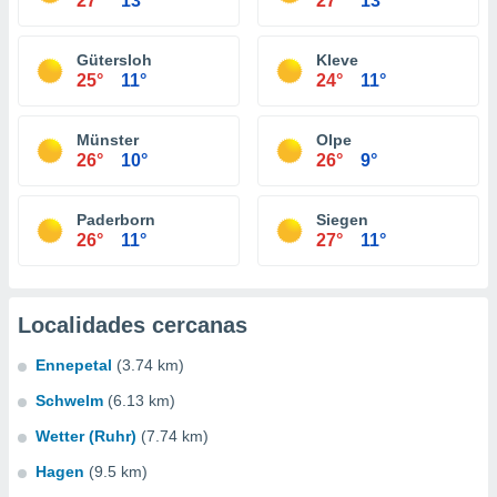
27°
13°
27°
13°
Gütersloh
Kleve
25°
11°
24°
11°
Münster
Olpe
26°
10°
26°
9°
Paderborn
Siegen
26°
11°
27°
11°
Localidades cercanas
Ennepetal
(3.74 km)
Schwelm
(6.13 km)
Wetter (Ruhr)
(7.74 km)
Hagen
(9.5 km)