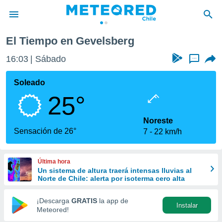
El Tiempo en Gevelsberg
privacidad
16:03
Sábado
...
o de
eteored.cl)
borado por
Soleado
es para
25°
ue la
 que se
e calidad.
Noreste
eder a este
Sensación de 26°
7
22 km/h
ediante las
opciones:
Última hora
ookies y
Un sistema de altura traerá intensas lluvias al
e forma
Norte de Chile: alerta por isoterma cero alta
d digital
¡Descarga
GRATIS
la app de
Instalar
ada, basada
Meteored!
mación