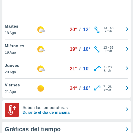
 botón
.
nto,
Martes
13
-
43
20°
/
12°
km/h
18 Ago
cios
kies,
Miércoles
ores únicos
13
-
36
19°
/
10°
km/h
19 Ago
as similares
nar,
rocesar
Jueves
7
-
23
21°
/
10°
onales como
km/h
20 Ago
 este sitio
recciones IP
Viernes
ficadores de
7
-
26
24°
/
10°
km/h
21 Ago
 posible
s
 traten tus
Suben las temperaturas
nales en
Durante el dia de mañana
 interés
go a lo que
nerte. Para
Gráficas del tiempo
retirar su