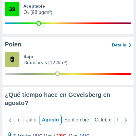
 seleccionar
Aceptable
o.
39
O₃ (98 µg/m³)
calización
precisa e
ión mediante
, publicidad
Polen
Detalle
dos,
 publicidad
Bajo
,
Gramíneas (12 #/m³)
ón de
 desarrollo
s.
tros 1199
¿Qué tiempo hace en Gevelsberg en
ios
agosto
?
yo
Junio
Julio
Agosto
Septiembre
Octubre
Noviemb
T. Media:
18°C
Max.:
22°C
Min:
14°C