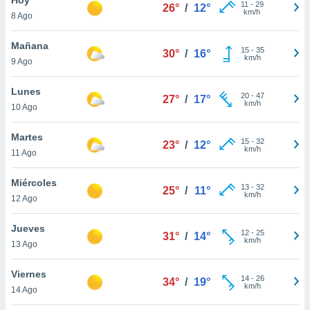
11
-
29
26°
/
12°
km/h
8 Ago
do en
 mismo.
sultar más
Mañana
15
-
35
30°
/
16°
 en nuestra
km/h
9 Ago
 Cookies
y
ualquier
Lunes
20
-
47
27°
/
17°
km/h
10 Ago
ento
 botón
ación de
Martes
15
-
32
23°
/
12°
kies
km/h
11 Ago
 disponible
e nuestra
Miércoles
13
-
32
.
25°
/
11°
km/h
12 Ago
IVAMENTE,
Jueves
12
-
25
31°
/
14°
km/h
13 Ago
as
 a cookies
Viernes
14
-
26
34°
/
19°
km/h
 no aceptar
14 Ago
ón de