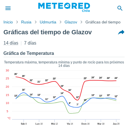
Inicio
Rusia
Udmurtia
Glazov
Gráficas del tiempo
privacidad
Gráficas del tiempo de Glazov
enido de
eteored.cl)
14 días
7 días
aborado por
ales para
Gráfica de Temperatura
ar que la
ón que se
Temperatura máxima, temperatura mínima y punto de rocío para los próximos
14 días
de calidad.
30
eder a este
26°
25°
ediante las
24°
24°
25
24°
24°
23°
23°
22°
22°
21°
 opciones:
19°
20
16°
16°
14°
cookies y
15
14°
13°
13°
13°
13°
13°
12°
12°
12°
de forma
11°
10°
10
8°
uita
7°
5
dad digital
ada, basada
°C
formación
Sáb
8
Lun
10
Mié
12
Vie
14
Dom
16
Mar
18
Jue
20