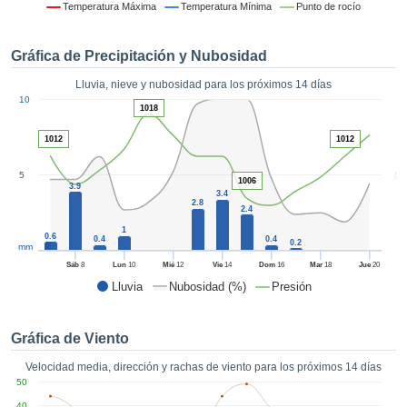
 mediante
Temperatura Máxima
Temperatura Mínima
Punto de rocío
tecnologías
nos permite
Gráfica de Precipitación y Nubosidad
r nuestra
para seguir
Lluvia, nieve y nubosidad para los próximos 14 días
e contenido
1
10
estándares
1018
ACEPTAR
 sin coste.
Y
1012
1012
CONTINUAR
 el botón
continuar",
5
5
1006
ceder a la
3.9
CONFIGURACIÓN
3.4
2.8
tando la
2.4
n de todas
1
0.6
s, ya sean
0.4
0.4
0.2
mm
de nuestros
Sáb
8
Lun
10
Mié
12
Vie
14
Dom
16
Mar
18
Jue
20
 que nos
Lluvia
Nubosidad (%)
Presión
ten el
 y análisis
tamiento en
Gráfica de Viento
b, así como
r un perfil
Velocidad media, dirección y rachas de viento para los próximos 14 días
ico para
50
ublicidad y
40