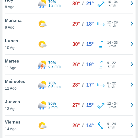
70%
16
-
34
30°
/
21°
1.2 mm
km/h
8 Ago
do en
 mismo.
sultar más
Mañana
12
-
29
29°
/
18°
 en nuestra
km/h
9 Ago
 Cookies
y
ualquier
Lunes
14
-
33
30°
/
15°
km/h
10 Ago
ento
 botón
ación de
Martes
70%
9
-
22
26°
/
19°
kies
6.7 mm
km/h
11 Ago
 disponible
e nuestra
Miércoles
70%
6
-
22
.
28°
/
17°
0.5 mm
km/h
12 Ago
IVAMENTE,
Jueves
80%
12
-
34
27°
/
15°
2 mm
km/h
13 Ago
as
 a cookies
Viernes
9
-
24
26°
/
14°
km/h
 no aceptar
14 Ago
ón de