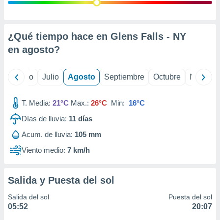
 seleccionar
o.
calización
precisa e
¿Qué tiempo hace en Glens Falls - NY
ión mediante
en
agosto
?
, publicidad
yo
Junio
Julio
Agosto
Septiembre
Octubre
Noviemb
dos,
 publicidad
,
T. Media:
21°C
Max.:
26°C
Min:
16°C
ón de
Días de lluvia:
11
días
 desarrollo
s.
Acum. de lluvia:
105 mm
tros 1199
Viento medio:
7 km/h
ios
Salida y Puesta del sol
Salida del sol
Puesta del sol
05:52
20:07