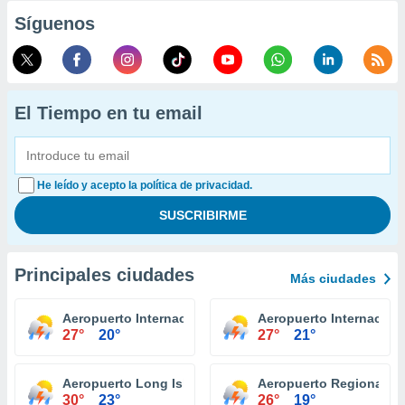
Síguenos
El Tiempo en tu email
He leído y acepto la política de privacidad.
Principales ciudades
Más ciudades
Aeropuerto Internacional Niagara Falls
Aeropuerto Internaciona
27°
20°
27°
21°
Aeropuerto Long Island Mac Arthur Islip
Aeropuerto Regional It
30°
23°
26°
19°