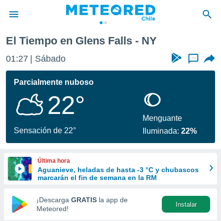
El Tiempo en Glens Falls - NY
privacidad
01:27
Sábado
...
o de
eteored.cl)
borado por
Parcialmente nuboso
es para
22°
ue la
 que se
e calidad.
Menguante
eder a este
Sensación de 22°
Iluminada:
22%
ediante las
opciones:
Última hora
ookies y
Aguanieve, heladas de hasta -3 °C y chubascos
e forma
marcarán el fin de semana en la RM
d digital
¡Descarga
GRATIS
la app de
Instalar
ada, basada
Meteored!
mación