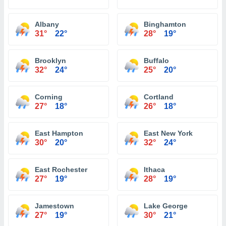
Albany
Binghamton
31°
22°
28°
19°
Brooklyn
Buffalo
32°
24°
25°
20°
Corning
Cortland
27°
18°
26°
18°
East Hampton
East New York
30°
20°
32°
24°
East Rochester
Ithaca
27°
19°
28°
19°
Jamestown
Lake George
27°
19°
30°
21°