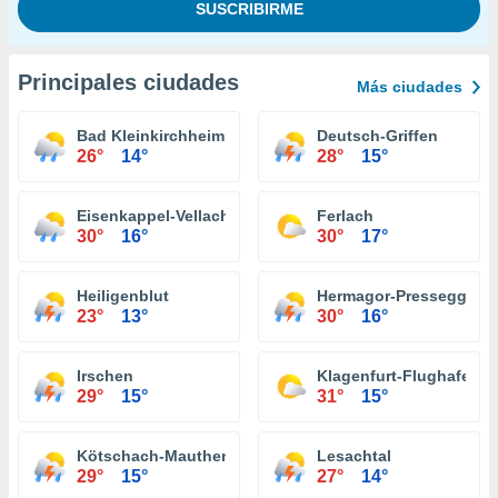
Principales ciudades
Más ciudades
Bad Kleinkirchheim
Deutsch-Griffen
26°
14°
28°
15°
Eisenkappel-Vellach
Ferlach
30°
16°
30°
17°
Heiligenblut
Hermagor-Pressegger S
23°
13°
30°
16°
Irschen
Klagenfurt-Flughafen
29°
15°
31°
15°
Kötschach-Mauthen
Lesachtal
29°
15°
27°
14°