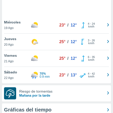
 botón
.
nto,
Miércoles
4
-
24
23°
/
12°
km/h
19 Ago
cios
kies,
Jueves
ores únicos
3
-
26
25°
/
12°
km/h
20 Ago
as similares
nar,
rocesar
Viernes
6
-
35
25°
/
12°
onales como
km/h
21 Ago
 este sitio
recciones IP
Sábado
ficadores de
70%
4
-
42
23°
/
13°
0.9 mm
km/h
22 Ago
 posible
s
 traten tus
Riesgo de tormentas
nales en
Mañana por la tarde
 interés
go a lo que
nerte. Para
Gráficas del tiempo
retirar su