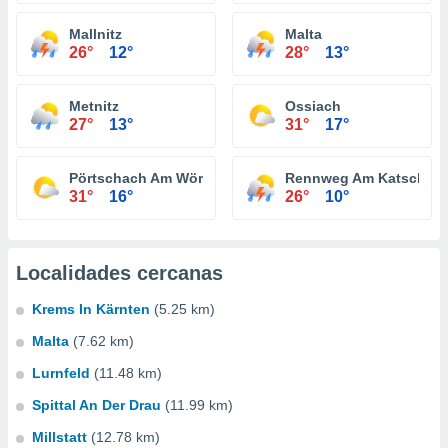
Mallnitz
Malta
26°
12°
28°
13°
Metnitz
Ossiach
27°
13°
31°
17°
Pörtschach Am Wörther See
Rennweg Am Katschbe
31°
16°
26°
10°
Localidades cercanas
Krems In Kärnten
(5.25 km)
Malta
(7.62 km)
Lurnfeld
(11.48 km)
Spittal An Der Drau
(11.99 km)
Millstatt
(12.78 km)