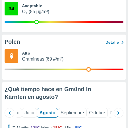
 seleccionar
Aceptable
o.
34
O₃ (85 µg/m³)
calización
precisa e
ión mediante
, publicidad
Polen
Detalle
dos,
 publicidad
Alto
,
Gramíneas (69 #/m³)
ón de
 desarrollo
s.
tros 1199
¿Qué tiempo hace en Gmünd In
ios
Kärnten en
agosto
?
yo
Junio
Julio
Agosto
Septiembre
Octubre
Noviemb
T. Media:
13°C
Max.:
18°C
Min:
8°C