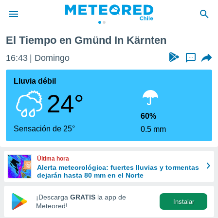
El Tiempo en Gmünd In Kärnten
privacidad
16:43
Domingo
...
o de
eteored.cl)
borado por
Lluvia débil
es para
24°
ue la
 que se
e calidad.
60%
eder a este
Sensación de 25°
0.5 mm
ediante las
opciones:
Última hora
ookies y
Alerta meteorológica: fuertes lluvias y tormentas
e forma
dejarán hasta 80 mm en el Norte
d digital
¡Descarga
GRATIS
la app de
Instalar
ada, basada
Meteored!
mación