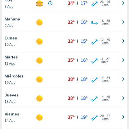
23
-
46
34°
/
17°
km/h
8 Ago
do en
 mismo.
sultar más
Mañana
16
-
35
32°
/
16°
 en nuestra
km/h
9 Ago
 Cookies
y
ualquier
Lunes
12
-
30
33°
/
15°
km/h
10 Ago
ento
 botón
ación de
Martes
11
-
27
35°
/
16°
kies
km/h
11 Ago
 disponible
e nuestra
Miércoles
14
-
34
.
38°
/
18°
km/h
12 Ago
IVAMENTE,
Jueves
14
-
35
38°
/
18°
km/h
13 Ago
as
 a cookies
Viernes
20
-
47
37°
/
19°
km/h
 no aceptar
14 Ago
ón de