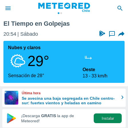
Golpejas
El Tiempo en Golpejas
privacidad
20:54
Sábado
...
o de
eteored.cl)
borado por
Nubes y claros
es para
29°
ue la
 que se
e calidad.
Oeste
eder a este
Sensación de 28°
13
33 km/h
ediante las
opciones:
Última hora
ookies y
Se avecina una baja segregada en Chile centro-
e forma
sur: fuertes vientos y heladas en camino
d digital
¡Descarga
GRATIS
la app de
Instalar
ada, basada
Meteored!
mación