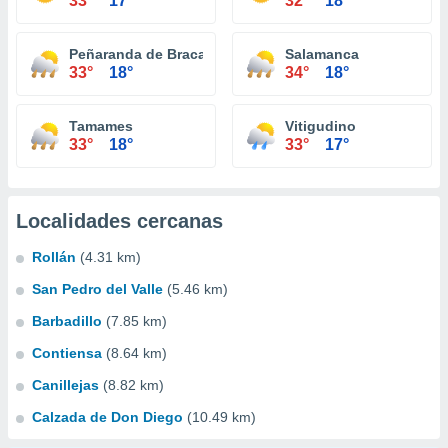
33°
17°
32°
18°
Peñaranda de Bracamonte
Salamanca
33°
18°
34°
18°
Tamames
Vitigudino
33°
18°
33°
17°
Localidades cercanas
Rollán
(4.31 km)
San Pedro del Valle
(5.46 km)
Barbadillo
(7.85 km)
Contiensa
(8.64 km)
Canillejas
(8.82 km)
Calzada de Don Diego
(10.49 km)