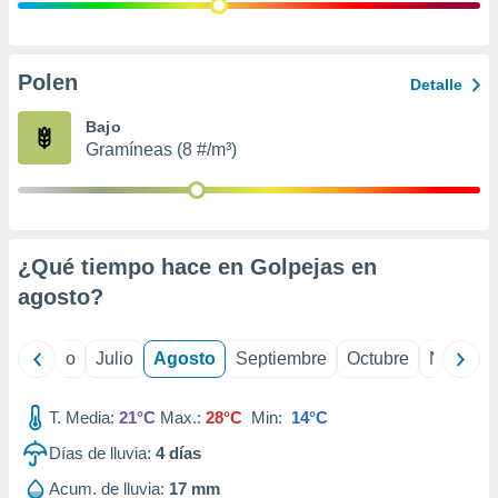
 seleccionar
o.
calización
precisa e
Polen
Detalle
ión mediante
Bajo
, publicidad
Gramíneas (8 #/m³)
dos,
 publicidad
,
ón de
¿Qué tiempo hace en Golpejas en
 desarrollo
s.
agosto
?
tros 1199
ios
yo
Junio
Julio
Agosto
Septiembre
Octubre
Noviemb
T. Media:
21°C
Max.:
28°C
Min:
14°C
Días de lluvia:
4
días
Acum. de lluvia:
17 mm