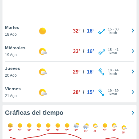
 botón
.
nto,
Martes
15
-
33
32°
/
16°
km/h
18 Ago
cios
kies,
Miércoles
ores únicos
15
-
41
33°
/
16°
km/h
19 Ago
as similares
nar,
rocesar
Jueves
18
-
44
29°
/
16°
onales como
km/h
20 Ago
 este sitio
recciones IP
Viernes
ficadores de
19
-
39
28°
/
15°
km/h
21 Ago
 posible
s
 traten tus
Gráficas del tiempo
nales en
 interés
go a lo que
34°
32°
33°
35°
38°
38°
37°
35°
32°
33°
31°
nerte. Para
31°
29°
retirar su