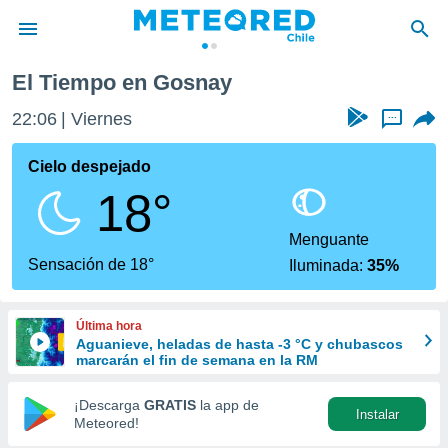
El Tiempo en Gosnay
privacidad
22:06
Viernes
...
o de
eteored.cl)
borado por
Cielo despejado
es para
18°
ue la
 que se
e calidad.
Menguante
eder a este
Sensación de 18°
Iluminada:
35%
ediante las
opciones:
Última hora
ookies y
Aguanieve, heladas de hasta -3 °C y chubascos
e forma
marcarán el fin de semana en la RM
d digital
¡Descarga
GRATIS
la app de
Instalar
ada, basada
Meteored!
mación