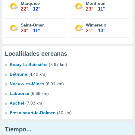
Marquise
Montreuil
22°
12°
23°
11°
Saint-Omer
Wimereux
24°
11°
21°
13°
Localidades cercanas
Bruay-la-Buissière
(3.97 km)
Béthune
(4.49 km)
Noeux-les-Mines
(6.01 km)
Labourse
(6.68 km)
Auchel
(7.83 km)
Fresnicourt-le-Dolmen
(10 km)
Tiempo...