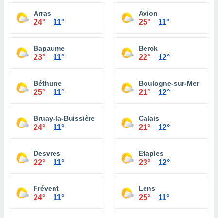
Arras
Avion
24°
11°
25°
11°
Bapaume
Berck
23°
11°
22°
12°
Béthune
Boulogne-sur-Mer
25°
11°
21°
12°
Bruay-la-Buissière
Calais
24°
11°
21°
12°
Desvres
Etaples
22°
11°
23°
12°
Frévent
Lens
24°
11°
25°
11°