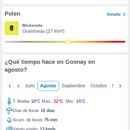
 seleccionar
o.
Polen
Detalle
calización
precisa e
Moderado
ión mediante
Gramíneas (27 #/m³)
, publicidad
dos,
 publicidad
,
¿Qué tiempo hace en Gosnay en
ón de
agosto
?
 desarrollo
s.
tros 1199
yo
Junio
Julio
Agosto
Septiembre
Octubre
Noviemb
ios
T. Media:
18°C
Max.:
22°C
Min:
14°C
Días de lluvia:
12
días
Acum. de lluvia:
75 mm
Viento medio:
13 km/h