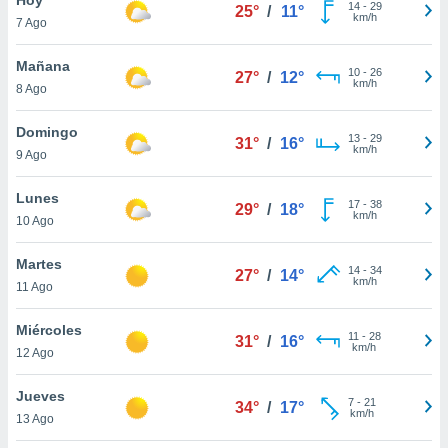
14
-
29
25°
/
11°
km/h
7 Ago
do en
 mismo.
sultar más
Mañana
10
-
26
27°
/
12°
 en nuestra
km/h
8 Ago
 Cookies
y
ualquier
Domingo
13
-
29
31°
/
16°
km/h
9 Ago
ento
 botón
ación de
Lunes
17
-
38
29°
/
18°
kies
km/h
10 Ago
 disponible
e nuestra
Martes
14
-
34
.
27°
/
14°
km/h
11 Ago
IVAMENTE,
Miércoles
11
-
28
31°
/
16°
km/h
12 Ago
as
 a cookies
Jueves
7
-
21
34°
/
17°
km/h
 no aceptar
13 Ago
ón de