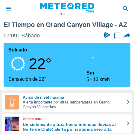
lage
El Tiempo en Grand Canyon Village - AZ
privacidad
07:09
Sábado
...
o de
eteored.cl)
borado por
Soleado
es para
22°
ue la
 que se
e calidad.
Sur
eder a este
Sensación de 22°
5
13 km/h
ediante las
opciones:
Aviso de nivel naranja
ookies y
Alerta importante por altas temperaturas en Grand
e forma
Canyon Village hoy
d digital
Última hora
ada, basada
Un sistema de altura traerá intensas lluvias al
Norte de Chile: alerta por isoterma cero alta
mación