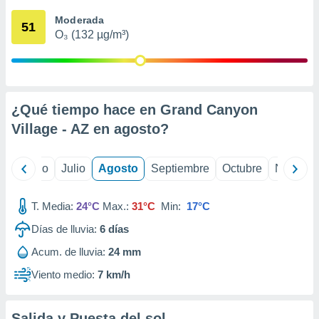
 seleccionar
o.
Moderada
51
O₃ (132 µg/m³)
calización
precisa e
ión mediante
, publicidad
¿Qué tiempo hace en Grand Canyon
dos,
Village - AZ en
agosto
?
 publicidad
,
ón de
yo
Junio
Julio
Agosto
Septiembre
Octubre
Noviemb
 desarrollo
s.
T. Media:
24°C
Max.:
31°C
Min:
17°C
tros 1199
ios
Días de lluvia:
6
días
Acum. de lluvia:
24 mm
Viento medio:
7 km/h
Salida y Puesta del sol