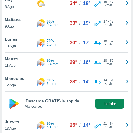
15
-
47
34°
/
18°
km/h
8 Ago
do en
 mismo.
sultar más
Mañana
60%
17
-
47
33°
/
19°
 en nuestra
0.4 mm
km/h
9 Ago
 Cookies
y
ualquier
Lunes
70%
18
-
52
30°
/
17°
1.9 mm
km/h
10 Ago
ento
 botón
ación de
Martes
90%
10
-
59
29°
/
16°
kies
3.4 mm
km/h
11 Ago
 disponible
e nuestra
Miércoles
90%
14
-
51
.
28°
/
14°
3 mm
km/h
12 Ago
IVAMENTE,
¡Descarga
GRATIS
la app de
Instalar
Meteored!
as
 a cookies
Jueves
 no aceptar
90%
21
-
64
25°
/
14°
6.1 mm
km/h
13 Ago
ón de