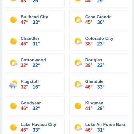
43°
26°
44°
29°
Bullhead City
Casa Grande
47°
33°
45°
30°
Chandler
Colorado City
46°
31°
38°
23°
Cottonwood
Douglas
32°
22°
39°
22°
Flagstaff
Glendale
32°
16°
46°
33°
Goodyear
Kingman
46°
32°
41°
29°
Lake Havasu City
Luke Air Force Base
46°
33°
46°
31°