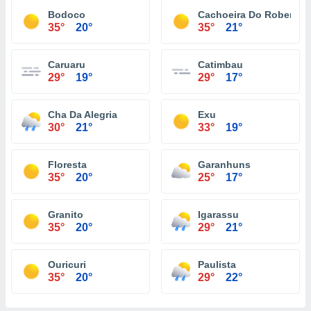
Bodoco
Cachoeira Do Roberto
35°
20°
35°
21°
Caruaru
Catimbau
29°
19°
29°
17°
Cha Da Alegria
Exu
30°
21°
33°
19°
Floresta
Garanhuns
35°
20°
25°
17°
Granito
Igarassu
35°
20°
29°
21°
Ouricuri
Paulista
35°
20°
29°
22°