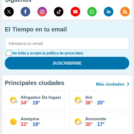
El Tiempo en tu email
He leído y acepto la política de privacidad.
Principales ciudades
Más ciudades
Afogados Da Ingazeira
Airi
34°
19°
36°
20°
Araripina
Arcoverde
33°
19°
30°
17°