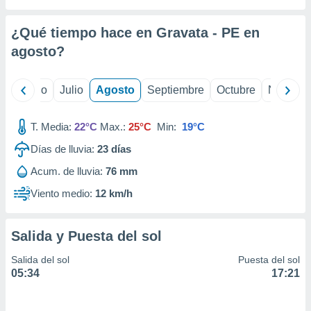
 seleccionar
o.
¿Qué tiempo hace en Gravata - PE en
calización
precisa e
agosto
?
ión mediante
, publicidad
yo
Junio
Julio
Agosto
Septiembre
Octubre
Noviemb
dos,
T. Media:
22°C
Max.:
25°C
Min:
19°C
 publicidad
,
Días de lluvia:
23
días
ón de
 desarrollo
Acum. de lluvia:
76 mm
s.
Viento medio:
12 km/h
tros 1199
ios
Salida y Puesta del sol
Salida del sol
Puesta del sol
05:34
17:21