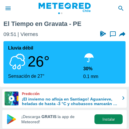
El Tiempo en Gravata - PE
privacidad
09:51
Viernes
...
o de
eteored.cl)
borado por
Lluvia débil
es para
26°
ue la
 que se
e calidad.
30%
eder a este
Sensación de 27°
0.1 mm
ediante las
opciones:
Predicción
ookies y
¡El invierno no afloja en Santiago! Aguanieve,
e forma
heladas de hasta -3 °C y chubascos marcarán el
fin de semana en la RM
d digital
¡Descarga
GRATIS
la app de
Instalar
ada, basada
Meteored!
mación