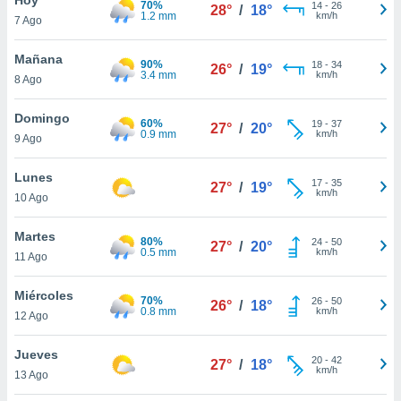
70%
14
-
26
28°
/
18°
1.2 mm
km/h
7 Ago
do en
 mismo.
sultar más
Mañana
90%
18
-
34
26°
/
19°
 en nuestra
3.4 mm
km/h
8 Ago
 Cookies
y
ualquier
Domingo
60%
19
-
37
27°
/
20°
0.9 mm
km/h
9 Ago
ento
 botón
ación de
Lunes
17
-
35
27°
/
19°
kies
km/h
10 Ago
 disponible
e nuestra
Martes
80%
24
-
50
.
27°
/
20°
0.5 mm
km/h
11 Ago
IVAMENTE,
Miércoles
70%
26
-
50
26°
/
18°
0.8 mm
km/h
12 Ago
as
 a cookies
Jueves
20
-
42
27°
/
18°
km/h
 no aceptar
13 Ago
ón de