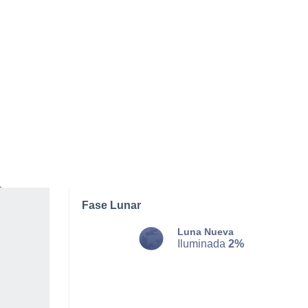
MARTES, 11 DE AGOSTO
La mayor parte del día
Nubes y claros
Salida del sol a las
05:55
Puesta del sol a las
21:03
Primera luz a las
05:13
Última luz a las
21:44
Fase Lunar
Luna Nueva
Iluminada
2%