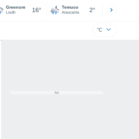
Greenore
Temuco
Osorno
16°
2°
Louth
Araucanía
Los Lagos
°C