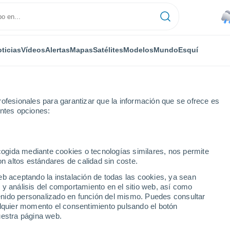
ticias
Vídeos
Alertas
Mapas
Satélites
Modelos
Mundo
Esquí
ofesionales para garantizar que la información que se ofrece es
entes opciones:
Por horas
ecogida mediante cookies o tecnologías similares, nos permite
on altos estándares de calidad sin coste.
 hora a hora
eb aceptando la instalación de todas las cookies, ya sean
 y análisis del comportamiento en el sitio web, así como
ntenido personalizado en función del mismo. Puedes consultar
alquier momento el consentimiento pulsando el botón
uestra página web.