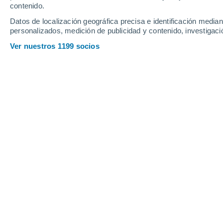
Domingo
9
Lunes
10
contenido.
Datos de localización geográfica precisa e identificación mediant
personalizados, medición de publicidad y contenido, investigació
Ver nuestros 1199 socios
La previsión del tiempo por horas e
DOMINGO, 09 DE AGOSTO
Por la mañana
Lluvia débil con cielo
parcialmente nuboso
Salida del sol a las
05:51
Puesta del sol a las
21:07
Primera luz a las
05:09
Última luz a las
21:49
Fase Lunar