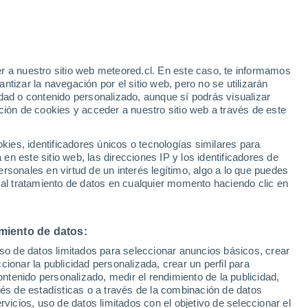
Greenore
VIENTO
PRECIPITACIÓN
r a nuestro sitio web meteored.cl. En este caso, te informamos
12
15
18
21
00
03
06
09
12
15
18
21
00
tizar la navegación por el sitio web, pero no se utilizarán
dad o contenido personalizado, aunque sí podrás visualizar
ción de cookies y acceder a nuestro sitio web a través de este
es, identificadores únicos o tecnologías similares para
n este sitio web, las direcciones IP y los identificadores de
18°
18°
18°
rsonales en virtud de un interés legítimo, algo a lo que puedes
17°
17°
17°
16°
 al tratamiento de datos en cualquier momento haciendo clic en
16°
16°
15°
15°
15°
15°
miento de datos:
uso de datos limitados para seleccionar anuncios básicos, crear
ccionar la publicidad personalizada, crear un perfil para
ontenido personalizado, medir el rendimiento de la publicidad,
vés de estadísticas o a través de la combinación de datos
rvicios, uso de datos limitados con el objetivo de seleccionar el