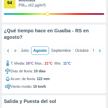
Moderada
 seleccionar
54
o.
PM₂₅ (42 µg/m³)
calización
precisa e
ión mediante
¿Qué tiempo hace en Guaíba - RS en
, publicidad
agosto
?
dos,
 publicidad
,
yo
Junio
Julio
Agosto
Septiembre
Octubre
Noviemb
ón de
 desarrollo
s.
T. Media:
16°C
Max.:
21°C
Min:
11°C
tros 1199
Días de lluvia:
10
días
ios
Acum. de lluvia:
122 mm
Viento medio:
10 km/h
Salida y Puesta del sol