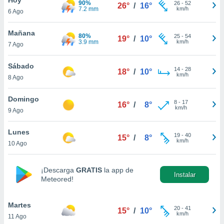
90%
26
-
52
26°
/
16°
7.2 mm
km/h
6 Ago
do en
 mismo.
sultar más
Mañana
80%
25
-
54
19°
/
10°
 en nuestra
3.9 mm
km/h
7 Ago
 Cookies
y
ualquier
Sábado
14
-
28
18°
/
10°
km/h
8 Ago
ento
 botón
ación de
Domingo
8
-
17
16°
/
8°
kies
km/h
9 Ago
 disponible
e nuestra
Lunes
19
-
40
.
15°
/
8°
km/h
10 Ago
IVAMENTE,
¡Descarga
GRATIS
la app de
Instalar
Meteored!
as
 a cookies
Martes
 no aceptar
20
-
41
15°
/
10°
km/h
11 Ago
ón de