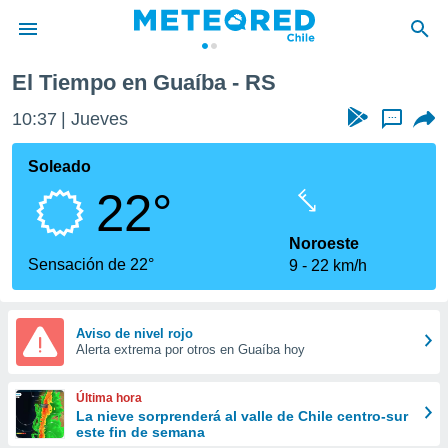
El Tiempo en Guaíba - RS
privacidad
10:37
Jueves
...
o de
eteored.cl)
borado por
Soleado
es para
22°
ue la
 que se
e calidad.
Noroeste
eder a este
Sensación de 22°
9
22 km/h
ediante las
opciones:
ookies y
Aviso de nivel rojo
Alerta extrema por otros en Guaíba hoy
e forma
d digital
Última hora
ada, basada
La nieve sorprenderá al valle de Chile centro-sur
este fin de semana
mación