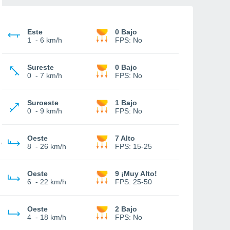
Este
0 Bajo
1
-
6 km/h
FPS:
No
Sureste
0 Bajo
0
-
7 km/h
FPS:
No
Suroeste
1 Bajo
0
-
9 km/h
FPS:
No
Oeste
7 Alto
8
-
26 km/h
FPS:
15-25
Oeste
9 ¡Muy Alto!
6
-
22 km/h
FPS:
25-50
Oeste
2 Bajo
4
-
18 km/h
FPS:
No