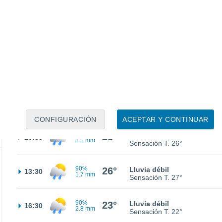
21°
Parcialmente nuboso
01:30
Sensación T.
21°
21°
Parcialmente nuboso
04:30
Sensación T.
21°
22°
Parcialmente nuboso
07:30
Sensación T.
21°
CONFIGURACIÓN
ACEPTAR Y CONTINUAR
70%
25°
Lluvia débil
10:30
1.1 mm
Sensación T.
26°
90%
26°
Lluvia débil
13:30
1.7 mm
Sensación T.
27°
90%
23°
Lluvia débil
16:30
2.8 mm
Sensación T.
22°