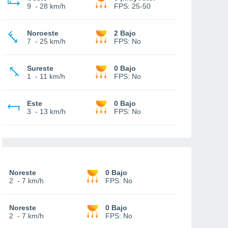
9
-
28 km/h
FPS:
25-50
Noroeste
2 Bajo
7
-
25 km/h
FPS:
No
Sureste
0 Bajo
1
-
11 km/h
FPS:
No
Este
0 Bajo
3
-
13 km/h
FPS:
No
Noreste
0 Bajo
2
-
7 km/h
FPS:
No
Noreste
0 Bajo
2
-
7 km/h
FPS:
No