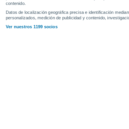
Sábado
8
Domingo
9
contenido.
Datos de localización geográfica precisa e identificación mediant
personalizados, medición de publicidad y contenido, investigació
Ver nuestros 1199 socios
La previsión del tiempo por horas 
SÁBADO, 08 DE AGOSTO
Por la tarde
Lluvia débil con cielo
parcialmente nuboso
Salida del sol a las
05:43
Puesta del sol a las
19:12
Primera luz a las
05:17
Última luz a las
19:37
Fase Lunar