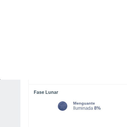
LUNES, 10 DE AGOSTO
Por la mañana
Lluvia débil con cielo
parcialmente nuboso
Salida del sol a las
05:44
Puesta del sol a las
19:10
Primera luz a las
05:18
Última luz a las
19:35
Fase Lunar
Menguante
Iluminada
8%