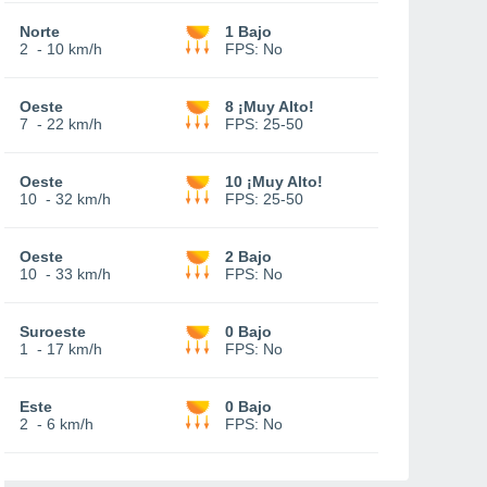
Norte
1 Bajo
2
-
10 km/h
FPS:
No
Oeste
8 ¡Muy Alto!
7
-
22 km/h
FPS:
25-50
Oeste
10 ¡Muy Alto!
10
-
32 km/h
FPS:
25-50
Oeste
2 Bajo
10
-
33 km/h
FPS:
No
Suroeste
0 Bajo
1
-
17 km/h
FPS:
No
Este
0 Bajo
2
-
6 km/h
FPS:
No