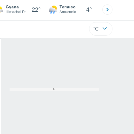
Gyana
Temuco
Osorno
22°
4°
Himachal Pradesh
Araucanía
Los Lagos
°C