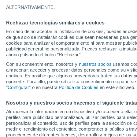
Gráfica del tiempo por horas en 
ALTERNATIVAMENTE,
SÍMBOLO
TEMPERATURA
Rechazar tecnologías similares a cookies
En caso de no aceptar la instalación de cookies, puedes accede
00
03
06
09
12
15
18
21
00
03
06
09
de que solo se instalarán cookies que sean necesarias para garan
cookies para analizar el comportamiento ni para mostrar publici
publicidad general no personalizada. Puedes rechazar la instala
abono pulsando el botón "Rechazar".
Con su consentimiento, nosotros y
nuestros socios
usamos cooki
almacenar, acceder y procesar datos personales como su visita e
cookies. Es posible que algunos proveedores traten tus datos pe
oponerte. Para ello, puede retirar su consentimiento u oponerse
"Configurar"
o en nuestra
Política de Cookies
en este sitio web.
25°
25°
25°
23°
22°
Nosotros y nuestros socios hacemos el siguiente trata
21°
22°
21°
21°
21°
20°
Almacenar la información en un dispositivo y/o acceder a ella, 
perfiles para publicidad personalizada, utilizar perfiles para sele
personalizar el contenido, uso de perfiles para la selección de c
2.9
2.4
medir el rendimiento del contenido, comprender al público a tra
0.4
procedentes de diferentes fuentes, desarrollo y mejora de los se
0.2
0.1