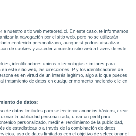
Gyana
VIENTO
PRECIPITACIÓN
r a nuestro sitio web meteored.cl. En este caso, te informamos
12
15
18
21
00
03
06
09
12
15
18
21
tizar la navegación por el sitio web, pero no se utilizarán
dad o contenido personalizado, aunque sí podrás visualizar
ción de cookies y acceder a nuestro sitio web a través de este
es, identificadores únicos o tecnologías similares para
n este sitio web, las direcciones IP y los identificadores de
rsonales en virtud de un interés legítimo, algo a lo que puedes
27°
 al tratamiento de datos en cualquier momento haciendo clic en
26°
26°
25°
25°
23°
22°
22°
22°
miento de datos:
21°
21°
21°
21°
uso de datos limitados para seleccionar anuncios básicos, crear
ccionar la publicidad personalizada, crear un perfil para
ontenido personalizado, medir el rendimiento de la publicidad,
2.8
vés de estadísticas o a través de la combinación de datos
1.7
1.1
0.5
0.4
rvicios, uso de datos limitados con el objetivo de seleccionar el
0.2