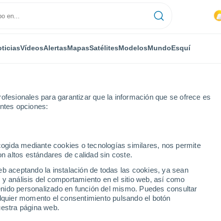
ticias
Vídeos
Alertas
Mapas
Satélites
Modelos
Mundo
Esquí
ofesionales para garantizar que la información que se ofrece es
entes opciones:
oras
ecogida mediante cookies o tecnologías similares, nos permite
on altos estándares de calidad sin coste.
ra a hora
eb aceptando la instalación de todas las cookies, ya sean
 y análisis del comportamiento en el sitio web, así como
ntenido personalizado en función del mismo. Puedes consultar
alquier momento el consentimiento pulsando el botón
uestra página web.