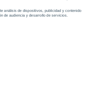
e análisis de dispositivos, publicidad y contenido
n de audiencia y desarrollo de servicios.
en Gyana
90%
21°
Lluvia débil
01:30
2.9 mm
Sensación T.
21°
21°
Cubierto
04:30
Sensación T.
21°
90%
21°
Lluvia débil
07:30
2.4 mm
Sensación T.
21°
30%
25°
Lluvia débil
10:30
0.4 mm
Sensación T.
26°
60%