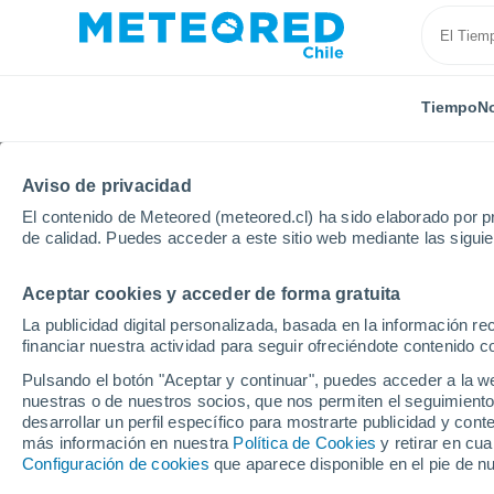
Tiempo
No
Aviso de privacidad
El contenido de Meteored (meteored.cl) ha sido elaborado por pr
de calidad. Puedes acceder a este sitio web mediante las sigui
Aceptar cookies y acceder de forma gratuita
Inicio
India
Himachal Pradesh
Gyana
Por h
La publicidad digital personalizada, basada en la información r
financiar nuestra actividad para seguir ofreciéndote contenido c
El tiempo en Gyana ho
Pulsando el botón "Aceptar y continuar", puedes acceder a la w
nuestras o de nuestros socios, que nos permiten el seguimiento
desarrollar un perfil específico para mostrarte publicidad y co
Tiempo 1 - 7 días
Por horas
más información en nuestra
Política de Cookies
y retirar en cu
Configuración de cookies
que aparece disponible en el pie de n