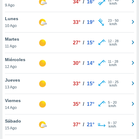
34°
/
16°
km/h
9 Ago
do en
 mismo.
Lunes
sultar más
23
-
50
33°
/
19°
km/h
 en nuestra
10 Ago
 Cookies
y
ualquier
Martes
12
-
28
27°
/
15°
km/h
11 Ago
ento
 botón
Miércoles
ación de
11
-
28
30°
/
14°
km/h
12 Ago
kies
 disponible
e nuestra
Jueves
10
-
25
33°
/
15°
.
km/h
13 Ago
IVAMENTE,
Viernes
5
-
20
35°
/
17°
km/h
14 Ago
as
 a cookies
Sábado
9
-
37
37°
/
21°
km/h
15 Ago
 no aceptar
ón de