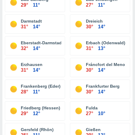
29°
11°
27°
11°
Darmstadt
Dreieich
31°
14°
30°
14°
Eberstadt-Darmstadt
Erbach (Odenwald)
32°
14°
31°
13°
Erzhausen
Fráncfort del Meno
31°
14°
30°
14°
Frankenberg (Eder)
Frankfurter Berg
28°
11°
30°
14°
Friedberg (Hessen)
Fulda
29°
12°
27°
10°
Gersfeld (Rhön)
Gießen