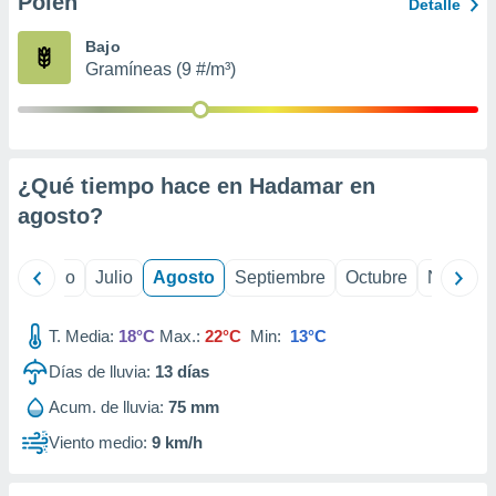
Polen
 seleccionar
Detalle
o.
Bajo
calización
Gramíneas (9 #/m³)
precisa e
ión mediante
, publicidad
¿Qué tiempo hace en Hadamar en
dos,
 publicidad
agosto
?
,
ón de
 desarrollo
yo
Junio
Julio
Agosto
Septiembre
Octubre
Noviemb
s.
tros 1199
T. Media:
18°C
Max.:
22°C
Min:
13°C
ios
Días de lluvia:
13
días
Acum. de lluvia:
75 mm
Viento medio:
9 km/h