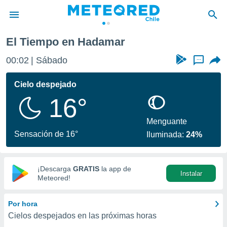
El Tiempo en Hadamar
privacidad
00:02
Sábado
...
o de
eteored.cl)
borado por
Cielo despejado
es para
16°
ue la
 que se
e calidad.
Menguante
eder a este
Sensación de 16°
Iluminada:
24%
ediante las
opciones:
ookies y
¡Descarga
GRATIS
la app de
Instalar
e forma
Meteored!
d digital
Por hora
ada, basada
Cielos despejados en las próximas horas
mación