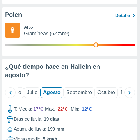
 seleccionar
o.
Polen
Detalle
calización
precisa e
Alto
ión mediante
Gramíneas (62 #/m³)
, publicidad
dos,
 publicidad
,
¿Qué tiempo hace en Hallein en
ón de
agosto
?
 desarrollo
s.
tros 1199
yo
Junio
Julio
Agosto
Septiembre
Octubre
Noviemb
ios
T. Media:
17°C
Max.:
22°C
Min:
12°C
Días de lluvia:
19
días
Acum. de lluvia:
199 mm
Viento medio:
5 km/h