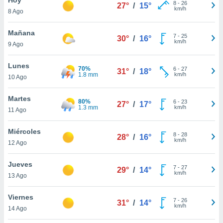
8
-
26
27°
/
15°
km/h
8 Ago
do en
 mismo.
sultar más
Mañana
7
-
25
30°
/
16°
 en nuestra
km/h
9 Ago
 Cookies
y
ualquier
Lunes
70%
6
-
27
31°
/
18°
1.8 mm
km/h
10 Ago
ento
 botón
ación de
Martes
80%
6
-
23
27°
/
17°
kies
1.3 mm
km/h
11 Ago
 disponible
e nuestra
Miércoles
8
-
28
.
28°
/
16°
km/h
12 Ago
IVAMENTE,
Jueves
7
-
27
29°
/
14°
km/h
13 Ago
as
 a cookies
Viernes
7
-
26
31°
/
14°
km/h
 no aceptar
14 Ago
ón de