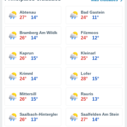
Abtenau
Bad Gastein
27°
14°
24°
11°
Bramberg Am Wildkogel
Filzmoos
26°
14°
24°
12°
Kaprun
Kleinarl
26°
15°
25°
12°
Krimml
Lofer
24°
14°
28°
15°
Mittersill
Rauris
26°
15°
25°
13°
Saalbach-Hinterglemm
Saalfelden Am Steinern
26°
13°
27°
14°