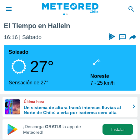
El Tiempo en Hallein
privacidad
16:16
Sábado
...
o de
eteored.cl)
borado por
Soleado
es para
27°
ue la
 que se
e calidad.
Noreste
eder a este
Sensación de 27°
7
25 km/h
ediante las
opciones:
Última hora
ookies y
Un sistema de altura traerá intensas lluvias al
e forma
Norte de Chile: alerta por isoterma cero alta
d digital
¡Descarga
GRATIS
la app de
Instalar
ada, basada
Meteored!
mación