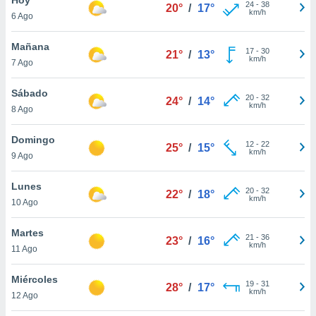
24
-
38
20°
/
17°
km/h
6 Ago
do en
 mismo.
sultar más
Mañana
17
-
30
21°
/
13°
 en nuestra
km/h
7 Ago
 Cookies
y
ualquier
Sábado
20
-
32
24°
/
14°
km/h
8 Ago
ento
 botón
ación de
Domingo
12
-
22
25°
/
15°
kies
km/h
9 Ago
 disponible
e nuestra
Lunes
20
-
32
.
22°
/
18°
km/h
10 Ago
IVAMENTE,
Martes
21
-
36
23°
/
16°
km/h
11 Ago
as
 a cookies
Miércoles
19
-
31
28°
/
17°
km/h
 no aceptar
12 Ago
ón de