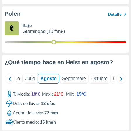
 seleccionar
o.
Polen
Detalle
calización
precisa e
Bajo
ión mediante
Gramíneas (10 #/m³)
, publicidad
dos,
 publicidad
,
¿Qué tiempo hace en Heist en
agosto
?
ón de
 desarrollo
s.
yo
Junio
Julio
Agosto
Septiembre
Octubre
Noviemb
tros 1199
ios
T. Media:
18°C
Max.:
21°C
Min:
15°C
Días de lluvia:
13
días
Acum. de lluvia:
77 mm
Viento medio:
15 km/h