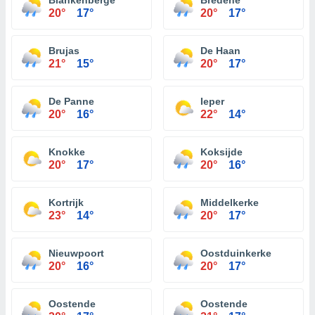
Blankenberge
Bredene
20°
17°
20°
17°
Brujas
De Haan
21°
15°
20°
17°
De Panne
Ieper
20°
16°
22°
14°
Knokke
Koksijde
20°
17°
20°
16°
Kortrijk
Middelkerke
23°
14°
20°
17°
Nieuwpoort
Oostduinkerke
20°
16°
20°
17°
Oostende
Oostende