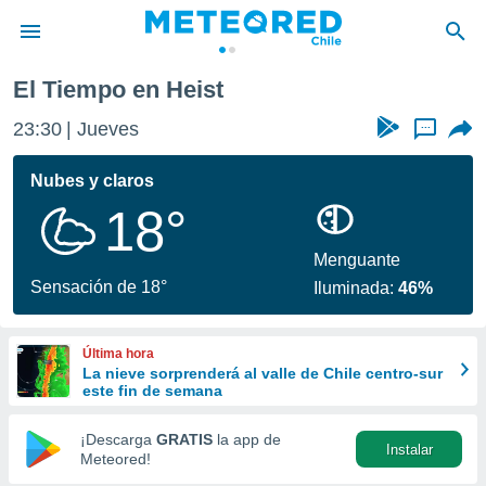
eist
El Tiempo en Heist
privacidad
23:30
Jueves
...
o de
eteored.cl)
borado por
Nubes y claros
es para
18°
ue la
 que se
e calidad.
Menguante
eder a este
Sensación de 18°
Iluminada:
46%
ediante las
opciones:
Última hora
ookies y
La nieve sorprenderá al valle de Chile centro-sur
e forma
este fin de semana
d digital
¡Descarga
GRATIS
la app de
Instalar
ada, basada
Meteored!
mación