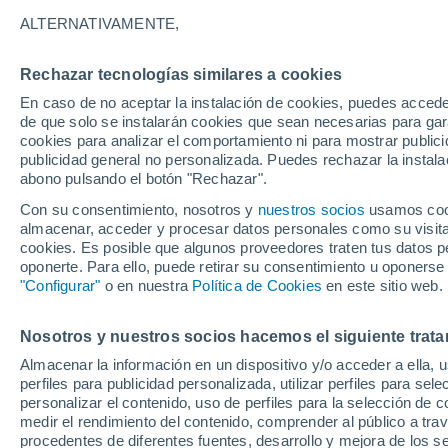
13°
ALTERNATIVAMENTE,
Rechazar tecnologías similares a cookies
Suroeste
En caso de no aceptar la instalación de cookies, puedes accede
Sensación de 13°
16
-
32 km
de que solo se instalarán cookies que sean necesarias para garan
cookies para analizar el comportamiento ni para mostrar publici
publicidad general no personalizada. Puedes rechazar la instala
abono pulsando el botón "Rechazar".
Última hora
La nieve sorprenderá al valle de Chile centro-
Con su consentimiento, nosotros y
nuestros socios
usamos cooki
este fin de semana
almacenar, acceder y procesar datos personales como su visita e
cookies. Es posible que algunos proveedores traten tus datos pe
Tiempo 1 - 7 días
Actualidad
Mapa de lluvia
Satél
oponerte. Para ello, puede retirar su consentimiento u oponerse
"Configurar"
o en nuestra
Política de Cookies
en este sitio web.
Nosotros y nuestros socios hacemos el siguiente trata
Mañana
Domingo
Hoy
Almacenar la información en un dispositivo y/o acceder a ella, 
8 Ago
9 Ago
7 Ago
perfiles para publicidad personalizada, utilizar perfiles para sele
personalizar el contenido, uso de perfiles para la selección de c
medir el rendimiento del contenido, comprender al público a tra
procedentes de diferentes fuentes, desarrollo y mejora de los se
90%
90%
70%