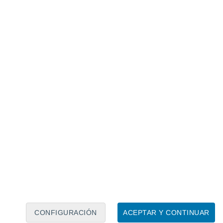
Calendario lunar
Lun
Mar
Mié
Jue
Vie
Sáb
Dom
7
8
9
10
11
12
13
14
15
16
17
18
19
20
CONFIGURACIÓN
ACEPTAR Y CONTINUAR