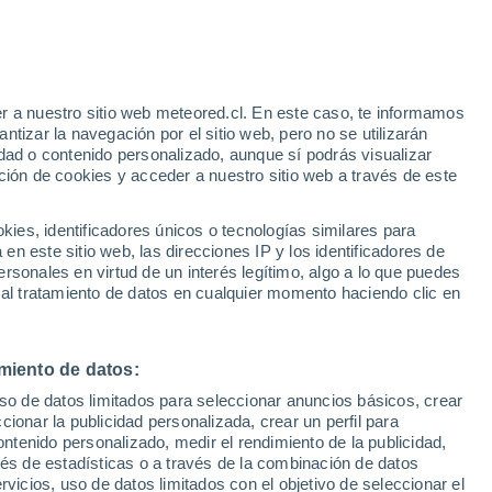
r a nuestro sitio web meteored.cl. En este caso, te informamos
/h
tizar la navegación por el sitio web, pero no se utilizarán
dad o contenido personalizado, aunque sí podrás visualizar
ción de cookies y acceder a nuestro sitio web a través de este
sur
es, identificadores únicos o tecnologías similares para
n este sitio web, las direcciones IP y los identificadores de
rsonales en virtud de un interés legítimo, algo a lo que puedes
ites
Modelos
 al tratamiento de datos en cualquier momento haciendo clic en
miento de datos:
Lunes
Martes
Miércoles
Jueves
uso de datos limitados para seleccionar anuncios básicos, crear
10 Ago
11 Ago
12 Ago
13 Ago
ccionar la publicidad personalizada, crear un perfil para
ontenido personalizado, medir el rendimiento de la publicidad,
vés de estadísticas o a través de la combinación de datos
rvicios, uso de datos limitados con el objetivo de seleccionar el
50%
70%