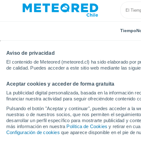
Tiempo
No
Aviso de privacidad
El contenido de Meteored (meteored.cl) ha sido elaborado por pr
de calidad. Puedes acceder a este sitio web mediante las sigui
Aceptar cookies y acceder de forma gratuita
Inicio
Reino Unido
Strathclyde
High Blantyre
La publicidad digital personalizada, basada en la información r
financiar nuestra actividad para seguir ofreciéndote contenido c
El Tiempo en High Blan
Pulsando el botón "Aceptar y continuar", puedes acceder a la w
nuestras o de nuestros socios, que nos permiten el seguimiento
08:03
Viernes
desarrollar un perfil específico para mostrarte publicidad y co
más información en nuestra
Política de Cookies
y retirar en cu
Configuración de cookies
que aparece disponible en el pie de n
Nubes y claros