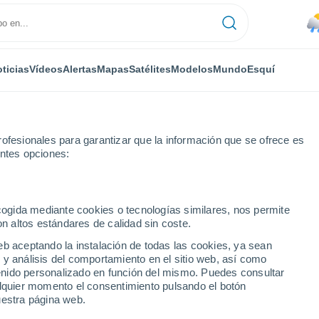
ticias
Vídeos
Alertas
Mapas
Satélites
Modelos
Mundo
Esquí
ofesionales para garantizar que la información que se ofrece es
entes opciones:
ecogida mediante cookies o tecnologías similares, nos permite
on altos estándares de calidad sin coste.
tyre
eb aceptando la instalación de todas las cookies, ya sean
 y análisis del comportamiento en el sitio web, así como
...
ntenido personalizado en función del mismo. Puedes consultar
alquier momento el consentimiento pulsando el botón
Por hora
uestra página web.
Lluvias débiles en las próximas
horas