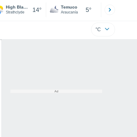
High Blantyre
Temuco
Osorno
14°
5°
Strathclyde
Araucanía
Los Lagos
°C