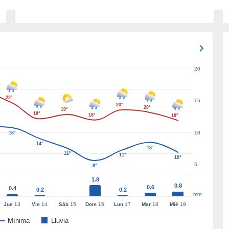
20
22°
15
20°
20°
19°
18°
18°
18°
10
16°
14°
13°
11°
11°
10°
5
8°
1.8
0.8
0.6
0.4
0.2
0.2
mm
Jue
13
Vie
14
Sáb
15
Dom
16
Lun
17
Mar
18
Mié
19
Mínima
Lluvia