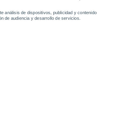
0.5 mm
0.4 mm
18°
/
10°
22°
/
9°
24°
/
16°
22°
/
16°
e análisis de dispositivos, publicidad y contenido
n de audiencia y desarrollo de servicios.
-
29
km/h
11
-
27
km/h
15
-
34
km/h
21
-
49
km/h
 de agosto
Suroeste
1 Bajo
16
-
32 km/h
FPS:
no
Suroeste
1 Bajo
20
-
40 km/h
FPS:
no
uboso
Suroeste
2 Bajo
20
-
42 km/h
FPS:
no
Suroeste
3 Medio
21
-
42 km/h
FPS:
6-10