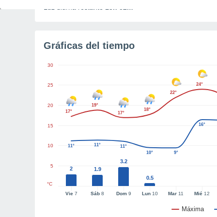
Luz diurna restante
13h 52m
Gráficas del tiempo
30
24°
25
22°
20
19°
18°
17°
17°
16°
15
11°
10
11°
11°
10°
9°
3.2
5
2
1.9
0.5
°C
Vie
7
Sáb
8
Dom
9
Lun
10
Mar
11
Mié
12
Máxima