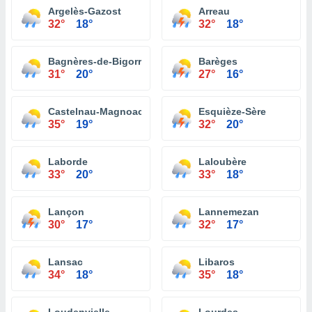
Argelès-Gazost
Arreau
32°
18°
32°
18°
Bagnères-de-Bigorre
Barèges
31°
20°
27°
16°
Castelnau-Magnoac
Esquièze-Sère
35°
19°
32°
20°
Laborde
Laloubère
33°
20°
33°
18°
Lançon
Lannemezan
30°
17°
32°
17°
Lansac
Libaros
34°
18°
35°
18°