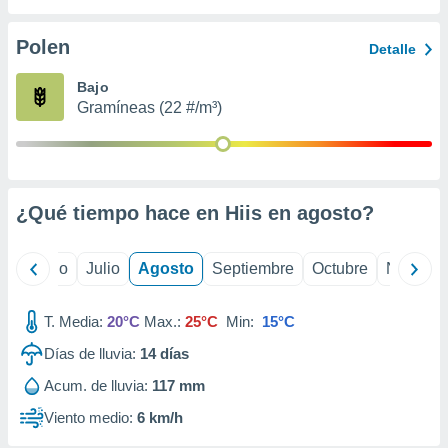
 seleccionar
o.
Polen
Detalle
calización
precisa e
Bajo
ión mediante
Gramíneas (22 #/m³)
, publicidad
dos,
 publicidad
,
¿Qué tiempo hace en Hiis en
agosto
?
ón de
 desarrollo
s.
yo
Junio
Julio
Agosto
Septiembre
Octubre
Noviemb
tros 1199
ios
T. Media:
20°C
Max.:
25°C
Min:
15°C
Días de lluvia:
14
días
Acum. de lluvia:
117 mm
Viento medio:
6 km/h