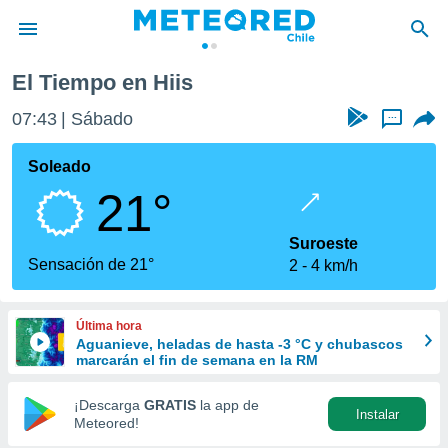
El Tiempo en Hiis
privacidad
07:43
Sábado
...
o de
eteored.cl)
borado por
Soleado
es para
21°
ue la
 que se
e calidad.
Suroeste
eder a este
Sensación de 21°
2
4 km/h
ediante las
opciones:
Última hora
ookies y
Aguanieve, heladas de hasta -3 °C y chubascos
e forma
marcarán el fin de semana en la RM
d digital
¡Descarga
GRATIS
la app de
Instalar
ada, basada
Meteored!
mación