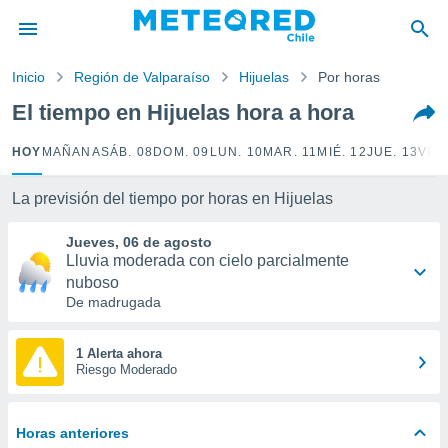
privacidad
o de
Inicio
Región de Valparaíso
Hijuelas
Por horas
eteored.cl)
borado por
El tiempo en Hijuelas hora a hora
es para
ue la
HOY
MAÑANA
SÁB. 08
DOM. 09
LUN. 10
MAR. 11
MIÉ. 12
JUE. 13
VIE.
 que se
e calidad.
eder a este
La previsión del tiempo por horas en Hijuelas
ediante las
opciones:
Jueves, 06 de agosto
Lluvia moderada con cielo parcialmente
ookies y
nuboso
e forma
De madrugada
d digital
1 Alerta ahora
ada, basada
Riesgo Moderado
mación
ediante
ecnologías
Horas anteriores
nos permite