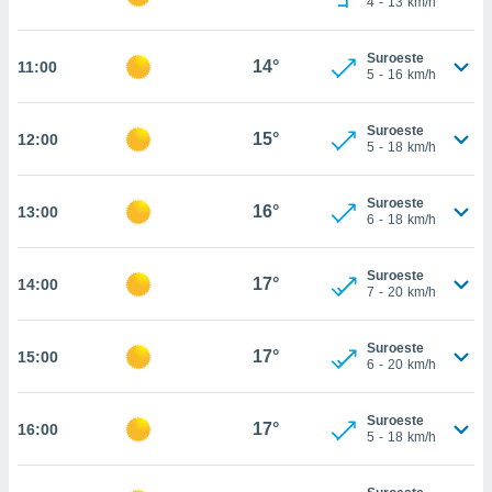
4
-
13
km/h
te
 de que
talarán
Suroeste
14°
11:00
e sean
5
-
16
km/h
para
a
Suroeste
por el sitio
15°
12:00
5
-
18
km/h
o se
cookies para
Suroeste
16°
13:00
nto ni para
6
-
18
km/h
licidad o
Suroeste
ado, aunque
17°
14:00
7
-
20
km/h
sualizar
general no
ada. Puedes
Suroeste
17°
15:00
 instalación
6
-
20
km/h
y acceder a
io web a
Suroeste
ste abono
17°
16:00
5
-
18
km/h
 botón
.