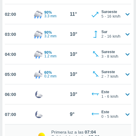
estra
ara seguir
Suroeste
90%
e contenido
11°
02:00
3.3 mm
5
-
16
km/h
stándares
ACEPTAR
sin coste.
Y
Sur
90%
CONTINUAR
10°
03:00
 botón
3.2 mm
2
-
16
km/h
continuar",
der a la
CONFIGURACIÓN
ndo la
Sureste
90%
10°
04:00
1.2 mm
3
-
8
km/h
 de todas
, ya sean
de nuestros
Sureste
60%
10°
05:00
 nos
0.2 mm
2
-
7
km/h
 y análisis
tamiento en
Este
10°
06:00
1
-
6
km/h
b, así como
un perfil
para
Este
9°
07:00
ublicidad y
0
-
5
km/h
do en
Primera luz a las
07:04
 mismo.