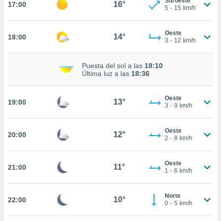
Suroeste
16°
17:00
5
-
15
km/h
nto,
cios
Oeste
14°
18:00
3
-
12
km/h
kies,
ores únicos
as similares
Puesta del sol a las
18:10
nar,
Última luz a las
18:36
rocesar
onales como
 este sitio
Oeste
13°
19:00
3
-
9
km/h
recciones IP
ficadores de
 posible
Oeste
12°
20:00
s
2
-
8
km/h
 traten tus
nales en
 interés
Oeste
11°
21:00
1
-
6
km/h
go a lo que
nerte. Para
retirar su
Norte
10°
22:00
ento u
0
-
5
km/h
 de datos