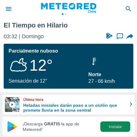
El Tiempo en Hilario
privacidad
03:32
Domingo
...
o de
eteored.cl)
borado por
Parcialmente nuboso
es para
12°
ue la
 que se
e calidad.
Norte
eder a este
Sensación de 12°
27
66 km/h
ediante las
opciones:
Última hora
ookies y
Heladas iniciales darán paso a un ciclón que
e forma
promete lluvia en la zona central
d digital
¡Descarga
GRATIS
la app de
Instalar
ada, basada
Meteored!
mación