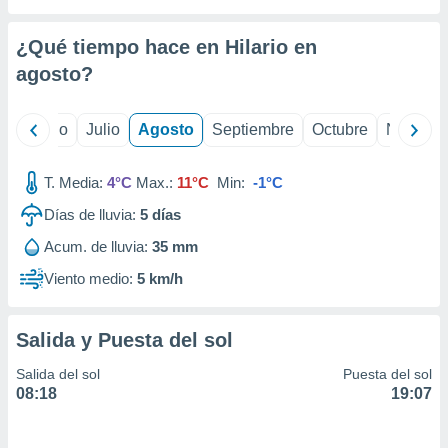
 seleccionar
o.
¿Qué tiempo hace en Hilario en
calización
precisa e
agosto
?
ión mediante
, publicidad
yo
Junio
Julio
Agosto
Septiembre
Octubre
Noviemb
dos,
T. Media:
4°C
Max.:
11°C
Min:
-1°C
 publicidad
,
Días de lluvia:
5
días
ón de
 desarrollo
Acum. de lluvia:
35 mm
s.
Viento medio:
5 km/h
tros 1199
ios
Salida y Puesta del sol
Salida del sol
Puesta del sol
08:18
19:07