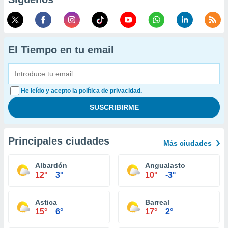
El Tiempo en tu email
He leído y acepto la política de privacidad.
Principales ciudades
Más ciudades
Albardón
Angualasto
12°
3°
10°
-3°
Astica
Barreal
15°
6°
17°
2°