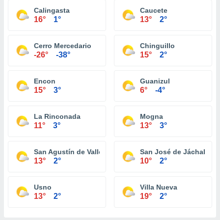
Calingasta
Caucete
16°
1°
13°
2°
Cerro Mercedario
Chinguillo
-26°
-38°
15°
2°
Encon
Guanizul
15°
3°
6°
-4°
La Rinconada
Mogna
11°
3°
13°
3°
San Agustín de Valle Fertíl
San José de Jáchal
13°
2°
10°
2°
Usno
Villa Nueva
13°
2°
19°
2°