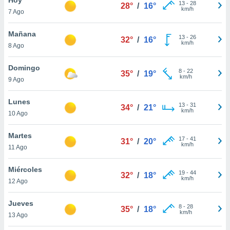
13
-
28
28°
/
16°
km/h
7 Ago
do en
 mismo.
sultar más
Mañana
13
-
26
32°
/
16°
 en nuestra
km/h
8 Ago
 Cookies
y
ualquier
Domingo
8
-
22
35°
/
19°
km/h
9 Ago
ento
 botón
ación de
Lunes
13
-
31
34°
/
21°
kies
km/h
10 Ago
 disponible
e nuestra
Martes
17
-
41
.
31°
/
20°
km/h
11 Ago
IVAMENTE,
Miércoles
19
-
44
32°
/
18°
km/h
12 Ago
as
 a cookies
Jueves
8
-
28
35°
/
18°
km/h
 no aceptar
13 Ago
ón de