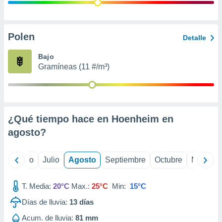
 seleccionar
o.
calización
precisa e
Polen
Detalle
ión mediante
Bajo
, publicidad
Gramíneas (11 #/m³)
dos,
 publicidad
,
ón de
¿Qué tiempo hace en Hoenheim en
 desarrollo
s.
agosto
?
tros 1199
ios
yo
Junio
Julio
Agosto
Septiembre
Octubre
Noviemb
T. Media:
20°C
Max.:
25°C
Min:
15°C
Días de lluvia:
13
días
Acum. de lluvia:
81 mm