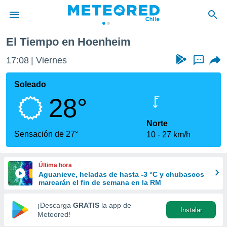
El Tiempo en Hoenheim
privacidad
17:08
Viernes
...
o de
eteored.cl)
borado por
Soleado
es para
28°
ue la
 que se
e calidad.
Norte
eder a este
Sensación de 27°
10
27 km/h
ediante las
opciones:
Última hora
ookies y
Aguanieve, heladas de hasta -3 °C y chubascos
e forma
marcarán el fin de semana en la RM
d digital
¡Descarga
GRATIS
la app de
Instalar
ada, basada
Meteored!
mación