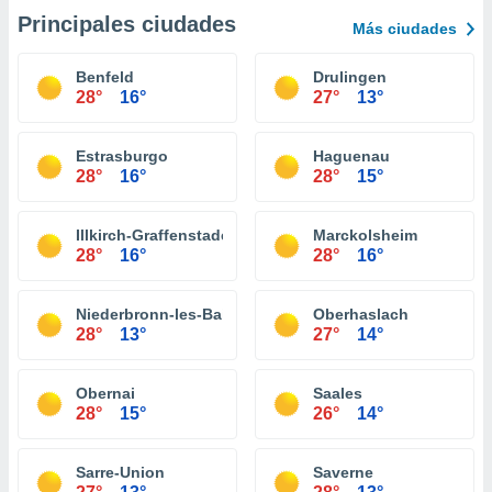
Principales ciudades
Más ciudades
Benfeld
Drulingen
28°
16°
27°
13°
Estrasburgo
Haguenau
28°
16°
28°
15°
Illkirch-Graffenstaden
Marckolsheim
28°
16°
28°
16°
Niederbronn-les-Bains
Oberhaslach
28°
13°
27°
14°
Obernai
Saales
28°
15°
26°
14°
Sarre-Union
Saverne