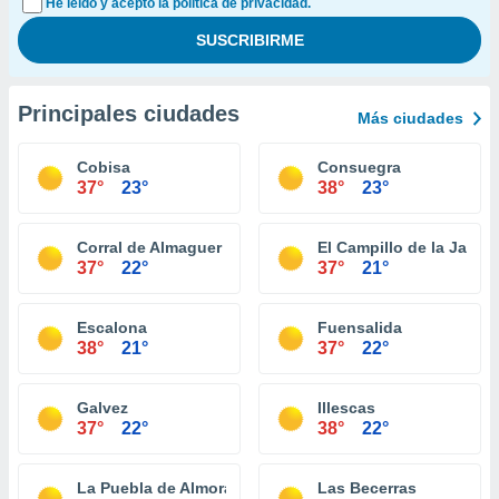
He leído y acepto la política de privacidad.
Principales ciudades
Más ciudades
Cobisa
Consuegra
37°
23°
38°
23°
Corral de Almaguer
El Campillo de la Jara
37°
22°
37°
21°
Escalona
Fuensalida
38°
21°
37°
22°
Galvez
Illescas
37°
22°
38°
22°
La Puebla de Almoradiel
Las Becerras