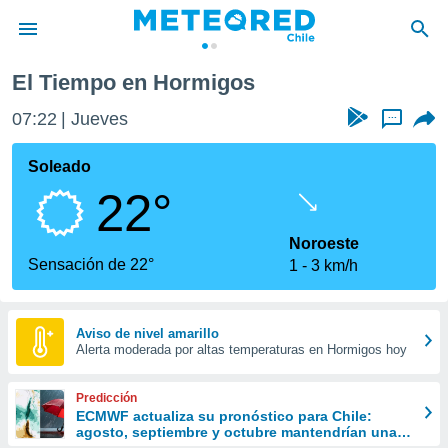
Hormigos
El Tiempo en Hormigos
privacidad
07:22
Jueves
...
o de
eteored.cl)
borado por
Soleado
es para
22°
ue la
 que se
e calidad.
Noroeste
eder a este
Sensación de 22°
1
3 km/h
ediante las
opciones:
ookies y
Aviso de nivel amarillo
Alerta moderada por altas temperaturas en Hormigos hoy
e forma
d digital
Predicción
ada, basada
ECMWF actualiza su pronóstico para Chile:
agosto, septiembre y octubre mantendrían una
mación