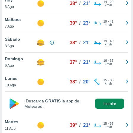
14
-
29
38°
/
21°
km/h
6 Ago
do en
 mismo.
sultar más
Mañana
19
-
41
39°
/
23°
 en nuestra
km/h
7 Ago
 Cookies
y
ualquier
Sábado
19
-
40
38°
/
21°
km/h
8 Ago
ento
 botón
ación de
Domingo
16
-
37
37°
/
21°
kies
km/h
9 Ago
 disponible
e nuestra
Lunes
15
-
30
.
38°
/
20°
km/h
10 Ago
IVAMENTE,
¡Descarga
GRATIS
la app de
Instalar
Meteored!
as
 a cookies
Martes
 no aceptar
15
-
37
39°
/
21°
km/h
11 Ago
ón de