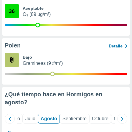
 seleccionar
o.
Aceptable
36
O₃ (89 µg/m³)
calización
precisa e
ión mediante
, publicidad
Polen
Detalle
dos,
 publicidad
Bajo
,
Gramíneas (9 #/m³)
ón de
 desarrollo
s.
tros 1199
ios
¿Qué tiempo hace en Hormigos en
agosto
?
yo
Junio
Julio
Agosto
Septiembre
Octubre
Noviemb