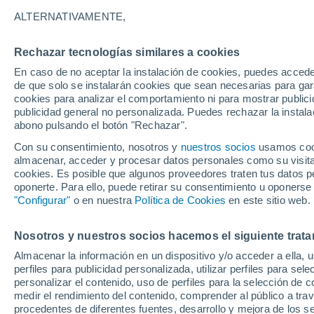
6°
ALTERNATIVAMENTE,
Rechazar tecnologías similares a cookies
Menguant
En caso de no aceptar la instalación de cookies, puedes accede
Iluminada
Sensación de 7°
de que solo se instalarán cookies que sean necesarias para garan
cookies para analizar el comportamiento ni para mostrar publici
publicidad general no personalizada. Puedes rechazar la instala
abono pulsando el botón "Rechazar".
Última hora
Aguanieve, heladas de hasta -3 °C y chubasc
Con su consentimiento, nosotros y
nuestros socios
usamos cooki
marcarán el fin de semana en la RM
almacenar, acceder y procesar datos personales como su visita e
cookies. Es posible que algunos proveedores traten tus datos pe
Tiempo 1 - 7 días
Actualidad
Mapa de temperatura
oponerte. Para ello, puede retirar su consentimiento u oponerse
"Configurar"
o en nuestra
Política de Cookies
en este sitio web.
Nosotros y nuestros socios hacemos el siguiente trata
Mañana
Lunes
Hoy
Almacenar la información en un dispositivo y/o acceder a ella, 
9 Ago
10 Ago
8 Ago
perfiles para publicidad personalizada, utilizar perfiles para sele
personalizar el contenido, uso de perfiles para la selección de c
medir el rendimiento del contenido, comprender al público a tra
procedentes de diferentes fuentes, desarrollo y mejora de los se