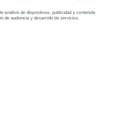
1.3 mm
0.4 mm
19°
/
6°
15°
/
6°
18°
/
4°
19°
/
4°
e análisis de dispositivos, publicidad y contenido
n de audiencia y desarrollo de servicios.
-
37
km/h
10
-
48
km/h
7
-
44
km/h
5
-
36
km/h
 agosto
Norte
0 Bajo
2
-
30 km/h
FPS:
no
Norte
0 Bajo
2
-
30 km/h
FPS:
no
Noreste
0 Bajo
2
-
28 km/h
FPS:
no
Norte
4 Medio
5
-
28 km/h
FPS:
6-10