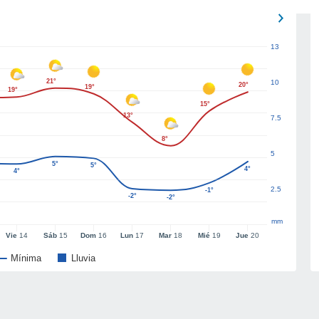
13
21°
10
20°
19°
19°
15°
13°
7.5
8°
5
5°
5°
4°
4°
2.5
-1°
-2°
-2°
mm
Vie
14
Sáb
15
Dom
16
Lun
17
Mar
18
Mié
19
Jue
20
Mínima
Lluvia