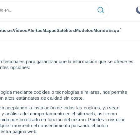
ticias
Vídeos
Alertas
Mapas
Satélites
Modelos
Mundo
Esquí
ofesionales para garantizar que la información que se ofrece es
entes opciones:
ecogida mediante cookies o tecnologías similares, nos permite
on altos estándares de calidad sin coste.
a
eb aceptando la instalación de todas las cookies, ya sean
 y análisis del comportamiento en el sitio web, así como
...
ntenido personalizado en función del mismo. Puedes consultar
alquier momento el consentimiento pulsando el botón
Por hora
uestra página web.
Cielos despejados en las
próximas horas