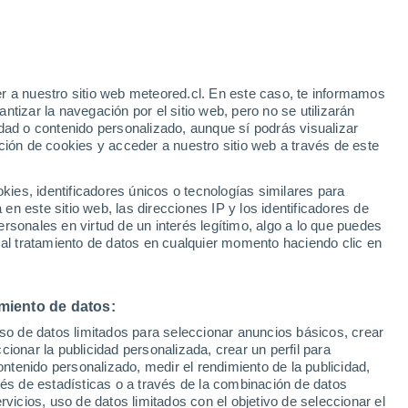
e
r a nuestro sitio web meteored.cl. En este caso, te informamos
:
22%
tizar la navegación por el sitio web, pero no se utilizarán
dad o contenido personalizado, aunque sí podrás visualizar
ción de cookies y acceder a nuestro sitio web a través de este
os
es, identificadores únicos o tecnologías similares para
n este sitio web, las direcciones IP y los identificadores de
rsonales en virtud de un interés legítimo, algo a lo que puedes
Satélites
Modelos
 al tratamiento de datos en cualquier momento haciendo clic en
miento de datos:
Martes
Miércoles
Jueves
Viernes
uso de datos limitados para seleccionar anuncios básicos, crear
11 Ago
12 Ago
13 Ago
14 Ago
ccionar la publicidad personalizada, crear un perfil para
ontenido personalizado, medir el rendimiento de la publicidad,
vés de estadísticas o a través de la combinación de datos
rvicios, uso de datos limitados con el objetivo de seleccionar el
70%
80%