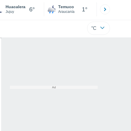
Huacalera
Temuco
Osorno
6°
1°
Jujuy
Araucanía
Los Lagos
°C