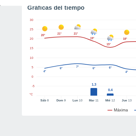
Gráficas del tiempo
30
25
21°
21°
20°
19°
20
18°
15°
15
10
7°
5
6°
6°
6°
4°
4°
0
1.3
-5
0.4
°C
Sáb
8
Dom
9
Lun
10
Mar
11
Mié
12
Jue
13
Máxima