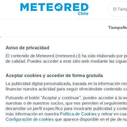
Tiempo
No
Aviso de privacidad
El contenido de Meteored (meteored.cl) ha sido elaborado por pr
de calidad. Puedes acceder a este sitio web mediante las sigui
Aceptar cookies y acceder de forma gratuita
Inicio
Argentina
Jujuy
Huacalera
La publicidad digital personalizada, basada en la información r
financiar nuestra actividad para seguir ofreciéndote contenido c
El Tiempo en Huacaler
Pulsando el botón "Aceptar y continuar", puedes acceder a la w
nuestras o de nuestros socios, que nos permiten el seguimiento
05:02
Sábado
desarrollar un perfil específico para mostrarte publicidad y co
más información en nuestra
Política de Cookies
y retirar en cu
Configuración de cookies
que aparece disponible en el pie de n
Cielo despejado