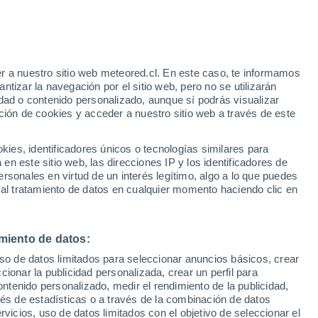
r a nuestro sitio web meteored.cl. En este caso, te informamos
h
tizar la navegación por el sitio web, pero no se utilizarán
dad o contenido personalizado, aunque sí podrás visualizar
ción de cookies y acceder a nuestro sitio web a través de este
es, identificadores únicos o tecnologías similares para
n este sitio web, las direcciones IP y los identificadores de
rsonales en virtud de un interés legítimo, algo a lo que puedes
Satélites
Modelos
 al tratamiento de datos en cualquier momento haciendo clic en
miento de datos:
iércoles
Jueves
Viernes
Sábado
uso de datos limitados para seleccionar anuncios básicos, crear
12 Ago
13 Ago
14 Ago
15 Ago
ccionar la publicidad personalizada, crear un perfil para
ontenido personalizado, medir el rendimiento de la publicidad,
vés de estadísticas o a través de la combinación de datos
rvicios, uso de datos limitados con el objetivo de seleccionar el
30%