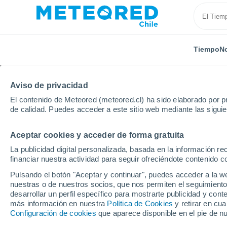
Tiempo
No
Aviso de privacidad
El contenido de Meteored (meteored.cl) ha sido elaborado por pr
de calidad. Puedes acceder a este sitio web mediante las sigui
Aceptar cookies y acceder de forma gratuita
Inicio
Francia
Gran Este
Mosela
Illange
La publicidad digital personalizada, basada en la información r
financiar nuestra actividad para seguir ofreciéndote contenido c
El Tiempo en Illange
Pulsando el botón "Aceptar y continuar", puedes acceder a la w
nuestras o de nuestros socios, que nos permiten el seguimiento
10:21
Domingo
desarrollar un perfil específico para mostrarte publicidad y co
más información en nuestra
Política de Cookies
y retirar en cu
Configuración de cookies
que aparece disponible en el pie de n
Nubes y claros