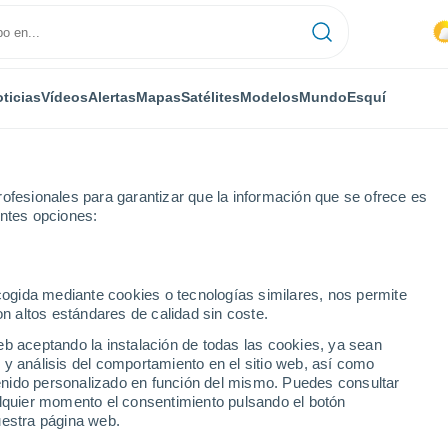
ticias
Vídeos
Alertas
Mapas
Satélites
Modelos
Mundo
Esquí
ofesionales para garantizar que la información que se ofrece es
entes opciones:
ecogida mediante cookies o tecnologías similares, nos permite
on altos estándares de calidad sin coste.
eb aceptando la instalación de todas las cookies, ya sean
 y análisis del comportamiento en el sitio web, así como
...
ntenido personalizado en función del mismo. Puedes consultar
alquier momento el consentimiento pulsando el botón
Por hora
uestra página web.
Cielos nubosos en las próximas
horas