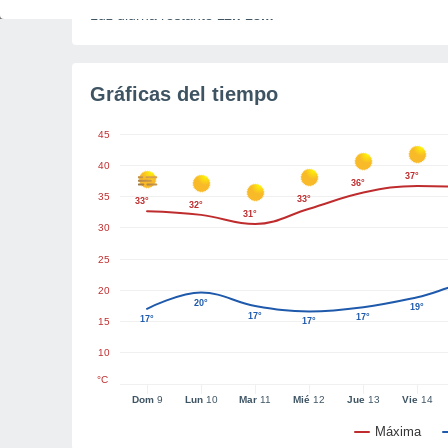
Luz diurna restante
11h 18m
Gráficas del tiempo
45
40
37°
36°
35
33°
33°
32°
31°
30
25
20
20°
19°
17°
17°
17°
15
17°
10
°C
Dom
9
Lun
10
Mar
11
Mié
12
Jue
13
Vie
14
Máxima