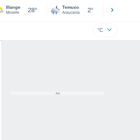
Illange
Temuco
Osorno
28°
2°
Moselle
Araucanía
Los Lagos
°C