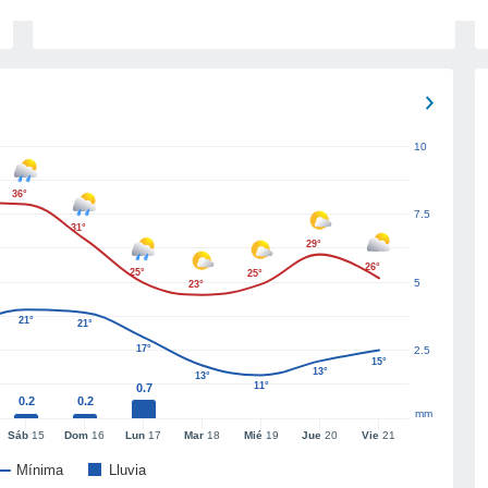
10
36°
7.5
31°
29°
26°
25°
25°
5
23°
21°
21°
17°
2.5
15°
13°
13°
11°
0.7
0.2
0.2
mm
Sáb
15
Dom
16
Lun
17
Mar
18
Mié
19
Jue
20
Vie
21
Mínima
Lluvia