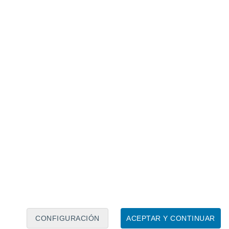
Calendario lunar
Lun
Mar
Mié
Jue
Vie
Sáb
Dom
9
10
11
12
13
14
15
16
17
18
19
20
21
22
CONFIGURACIÓN
ACEPTAR Y CONTINUAR