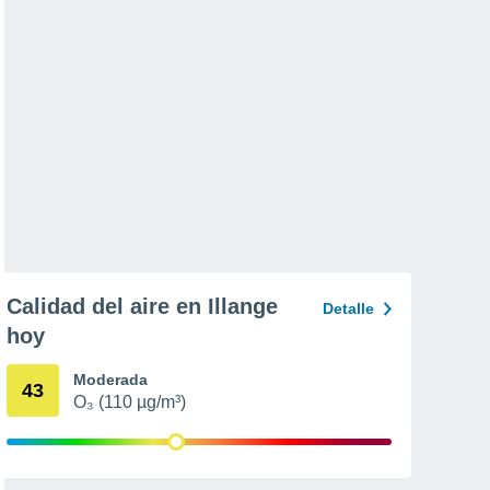
Calidad del aire en Illange
Detalle
hoy
Moderada
43
O₃ (110 µg/m³)