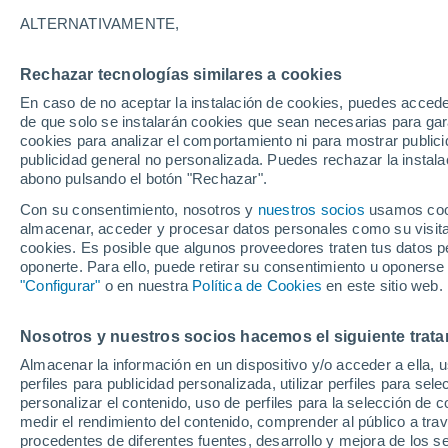
25°
ALTERNATIVAMENTE,
Rechazar tecnologías similares a cookies
Oeste
En caso de no aceptar la instalación de cookies, puedes accede
Sensación de 26°
0
-
10 km/
de que solo se instalarán cookies que sean necesarias para garan
cookies para analizar el comportamiento ni para mostrar publici
publicidad general no personalizada. Puedes rechazar la instala
abono pulsando el botón "Rechazar".
Última hora
Heladas iniciales darán paso a un ciclón que
Con su consentimiento, nosotros y
nuestros socios
usamos cooki
promete lluvia en la zona central
almacenar, acceder y procesar datos personales como su visita e
cookies. Es posible que algunos proveedores traten tus datos pe
Tiempo 1 - 7 días
Actualidad
Mapa de nubosidad
oponerte. Para ello, puede retirar su consentimiento u oponerse
"Configurar"
o en nuestra
Política de Cookies
en este sitio web.
Nosotros y nuestros socios hacemos el siguiente trata
Mañana
Martes
M
Hoy
Almacenar la información en un dispositivo y/o acceder a ella, 
10 Ago
11 Ago
9 Ago
perfiles para publicidad personalizada, utilizar perfiles para sele
personalizar el contenido, uso de perfiles para la selección de c
medir el rendimiento del contenido, comprender al público a tra
procedentes de diferentes fuentes, desarrollo y mejora de los se