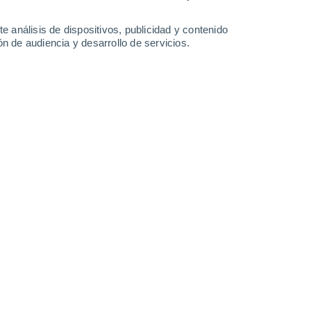
0.2 mm
33°
/
17°
36°
/
17°
37°
/
19°
36°
/
21°
e análisis de dispositivos, publicidad y contenido
n de audiencia y desarrollo de servicios.
-
33
km/h
9
-
27
km/h
8
-
25
km/h
10
-
41
km/h
sto
Oeste
2 Bajo
0
-
10 km/h
FPS:
no
Suroeste
4 Medio
1
-
12 km/h
FPS:
6-10
Suroeste
5 Medio
6
-
19 km/h
FPS:
6-10
uboso
Suroeste
6 Alto
10
-
27 km/h
FPS:
15-25