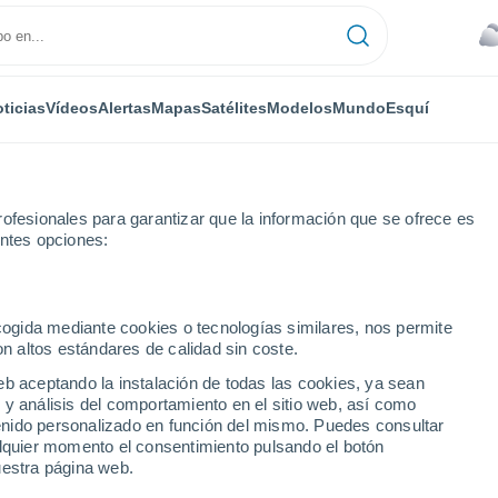
ticias
Vídeos
Alertas
Mapas
Satélites
Modelos
Mundo
Esquí
ofesionales para garantizar que la información que se ofrece es
entes opciones:
ecogida mediante cookies o tecnologías similares, nos permite
on altos estándares de calidad sin coste.
eb aceptando la instalación de todas las cookies, ya sean
 y análisis del comportamiento en el sitio web, así como
...
ntenido personalizado en función del mismo. Puedes consultar
alquier momento el consentimiento pulsando el botón
Por hora
uestra página web.
Riesgo de tormentas en las
próximas horas