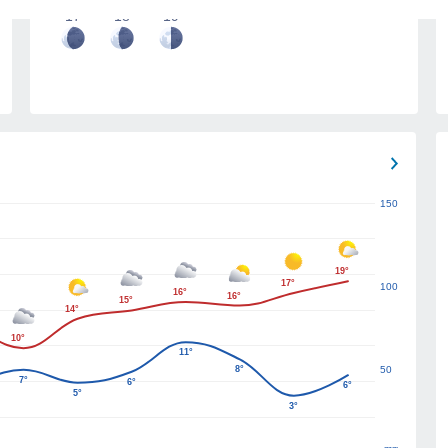
17
18
19
150
19°
17°
100
16°
16°
15°
14°
10°
11°
8°
50
7°
6°
6°
5°
3°