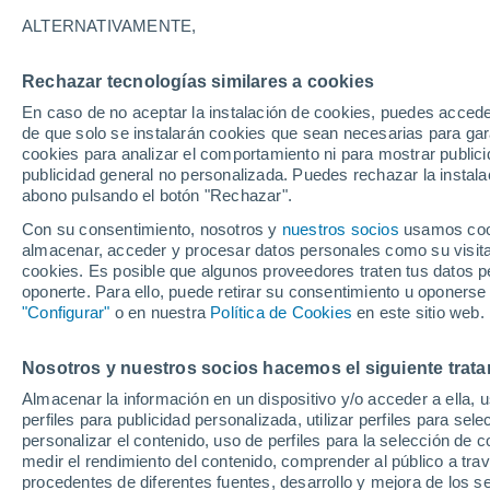
16°
ALTERNATIVAMENTE,
Rechazar tecnologías similares a cookies
Menguant
En caso de no aceptar la instalación de cookies, puedes accede
Iluminada
Sensación de 16°
de que solo se instalarán cookies que sean necesarias para garan
cookies para analizar el comportamiento ni para mostrar publici
publicidad general no personalizada. Puedes rechazar la instala
abono pulsando el botón "Rechazar".
Predicción
ECMWF actualiza su pronóstico para Chile:
Con su consentimiento, nosotros y
nuestros socios
usamos cooki
agosto, septiembre y octubre mantendrían u
almacenar, acceder y procesar datos personales como su visita e
señal favorable para las lluvias
cookies. Es posible que algunos proveedores traten tus datos pe
Tiempo 1 - 7 días
Actualidad
Mapa de temperatura
oponerte. Para ello, puede retirar su consentimiento u oponerse
"Configurar"
o en nuestra
Política de Cookies
en este sitio web.
Nosotros y nuestros socios hacemos el siguiente trata
Mañana
Sábado
D
Hoy
Almacenar la información en un dispositivo y/o acceder a ella, 
7 Ago
8 Ago
6 Ago
perfiles para publicidad personalizada, utilizar perfiles para sele
personalizar el contenido, uso de perfiles para la selección de c
medir el rendimiento del contenido, comprender al público a tra
procedentes de diferentes fuentes, desarrollo y mejora de los se
90%