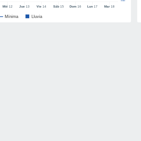
mm
Mié
12
Jue
13
Vie
14
Sáb
15
Dom
16
Lun
17
Mar
18
Mínima
Lluvia