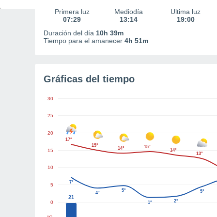
Primera luz
Mediodía
Última luz
07:29
13:14
19:00
Duración del día
10h 39m
Tiempo para el amanecer
4h 51m
Gráficas del tiempo
30
25
20
17°
15°
15°
14°
15
14°
13°
10
7°
5
5°
5°
4°
21
2°
0
1°