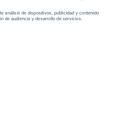
15°
/
1°
14°
/
2°
13°
/
5°
10°
/
7°
e análisis de dispositivos, publicidad y contenido
n de audiencia y desarrollo de servicios.
-
25
km/h
13
-
30
km/h
15
-
32
km/h
18
-
32
km/h
osto
Noreste
0 Bajo
°
13
-
24 km/h
FPS:
no
nuboso
Este
0 Bajo
°
10
-
22 km/h
FPS:
no
Este
0 Bajo
°
12
-
22 km/h
FPS:
no
Sureste
0 Bajo
°
5
-
21 km/h
FPS:
no