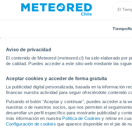
Tiempo
No
Aviso de privacidad
El contenido de Meteored (meteored.cl) ha sido elaborado por pr
de calidad. Puedes acceder a este sitio web mediante las sigui
Aceptar cookies y acceder de forma gratuita
Inicio
Argentina
Provincia de Córdoba
Inriville
La publicidad digital personalizada, basada en la información r
financiar nuestra actividad para seguir ofreciéndote contenido c
El Tiempo en Inriville
Pulsando el botón "Aceptar y continuar", puedes acceder a la w
nuestras o de nuestros socios, que nos permiten el seguimiento
02:38
Jueves
desarrollar un perfil específico para mostrarte publicidad y co
más información en nuestra
Política de Cookies
y retirar en cu
Configuración de cookies
que aparece disponible en el pie de n
Cubierto