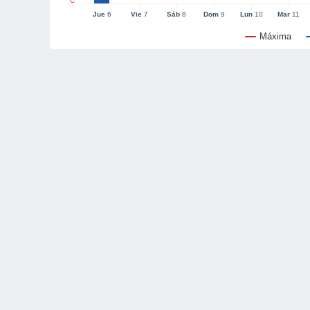
°C
Jue
6
Vie
7
Sáb
8
Dom
9
Lun
10
Mar
11
Máxima