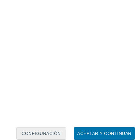
Calendario lunar
Lun
Mar
Mié
Jue
Vie
Sáb
Dom
6
7
8
9
10
11
12
13
14
15
16
CONFIGURACIÓN
ACEPTAR Y CONTINUAR