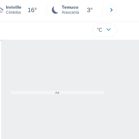
Inriville
Temuco
Osorno
16°
3°
Córdoba
Araucanía
Los Lagos
°C