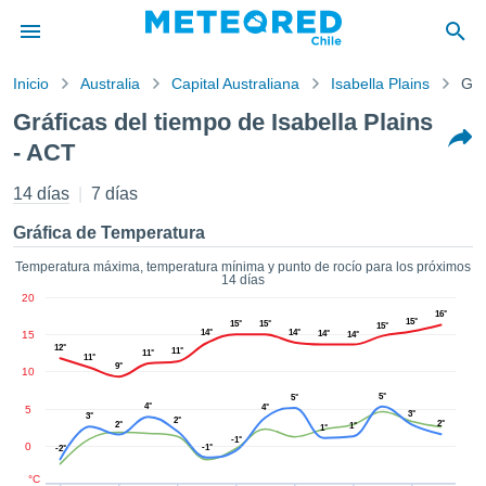
Inicio
Australia
Capital Australiana
Isabella Plains
Grá
privacidad
Gráficas del tiempo de Isabella Plains
enido de
- ACT
eteored.cl)
aborado por
14 días
7 días
ales para
ar que la
Gráfica de Temperatura
ón que se
de calidad.
Temperatura máxima, temperatura mínima y punto de rocío para los próximos
eder a este
14 días
ediante las
20
 opciones:
16°
15°
15°
15°
15°
14°
14°
15
14°
14°
12°
11°
11°
cookies y
11°
9°
10
de forma
5°
uita
5°
4°
4°
5
3°
3°
2°
2°
2°
1°
dad digital
1°
-1°
0
ada, basada
-1°
-2°
formación
°C