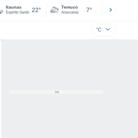
Itaunas
Temuco
Osorno
22°
7°
Espirito Santo
Araucanía
Los Lagos
°C