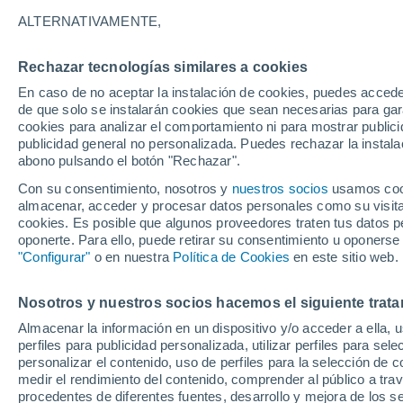
22°
ALTERNATIVAMENTE,
Rechazar tecnologías similares a cookies
Menguant
En caso de no aceptar la instalación de cookies, puedes accede
Iluminada
Sensación de 20°
de que solo se instalarán cookies que sean necesarias para garan
cookies para analizar el comportamiento ni para mostrar publici
publicidad general no personalizada. Puedes rechazar la instala
abono pulsando el botón "Rechazar".
Última hora
La nieve sorprenderá al valle de Chile centro-
Con su consentimiento, nosotros y
nuestros socios
usamos cooki
este fin de semana
almacenar, acceder y procesar datos personales como su visita e
cookies. Es posible que algunos proveedores traten tus datos pe
Tiempo 1 - 7 días
Actualidad
Mapa de nubosidad
oponerte. Para ello, puede retirar su consentimiento u oponerse
"Configurar"
o en nuestra
Política de Cookies
en este sitio web.
Nosotros y nuestros socios hacemos el siguiente trata
Mañana
Domingo
Hoy
Almacenar la información en un dispositivo y/o acceder a ella, 
8 Ago
9 Ago
7 Ago
perfiles para publicidad personalizada, utilizar perfiles para sele
personalizar el contenido, uso de perfiles para la selección de c
medir el rendimiento del contenido, comprender al público a tra
procedentes de diferentes fuentes, desarrollo y mejora de los se