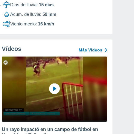
Días de lluvia:
15
días
Acum. de lluvia:
59 mm
Viento medio:
16 km/h
Vídeos
Más Vídeos
Un rayo impactó en un campo de fútbol en