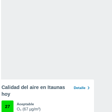
Calidad del aire en Itaunas
Detalle
hoy
Aceptable
27
O₃ (67 µg/m³)