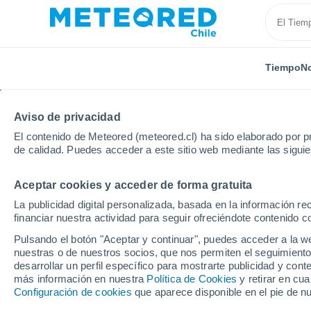
Tiempo
No
Aviso de privacidad
El contenido de Meteored (meteored.cl) ha sido elaborado por pr
de calidad. Puedes acceder a este sitio web mediante las sigui
Aceptar cookies y acceder de forma gratuita
Inicio
Brasil
Espirito Santo
Itaunas
La publicidad digital personalizada, basada en la información r
financiar nuestra actividad para seguir ofreciéndote contenido c
El Tiempo en Itaunas -
Pulsando el botón "Aceptar y continuar", puedes acceder a la w
nuestras o de nuestros socios, que nos permiten el seguimiento
01:15
Viernes
desarrollar un perfil específico para mostrarte publicidad y co
más información en nuestra
Política de Cookies
y retirar en cu
Configuración de cookies
que aparece disponible en el pie de n
Nubes y claros