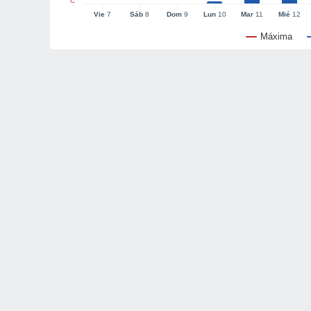
°C
Vie
7
Sáb
8
Dom
9
Lun
10
Mar
11
Mié
12
Máxima