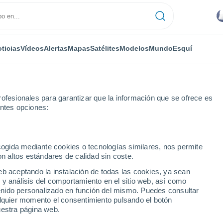
ticias
Vídeos
Alertas
Mapas
Satélites
Modelos
Mundo
Esquí
ofesionales para garantizar que la información que se ofrece es
entes opciones:
ecogida mediante cookies o tecnologías similares, nos permite
on altos estándares de calidad sin coste.
 ES
eb aceptando la instalación de todas las cookies, ya sean
 y análisis del comportamiento en el sitio web, así como
...
ntenido personalizado en función del mismo. Puedes consultar
alquier momento el consentimiento pulsando el botón
Por hora
uestra página web.
Intervalos nubosos en las
próximas horas