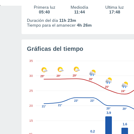
Primera luz
Mediodía
Última luz
05:40
11:44
17:48
Duración del día
11h 23m
Tiempo para el amanecer
4h 26m
Gráficas del tiempo
35
30
29°
29°
29°
28°
25°
25
24°
23°
23°
21°
20
21°
20°
20°
3.9
15
1.6
0.2