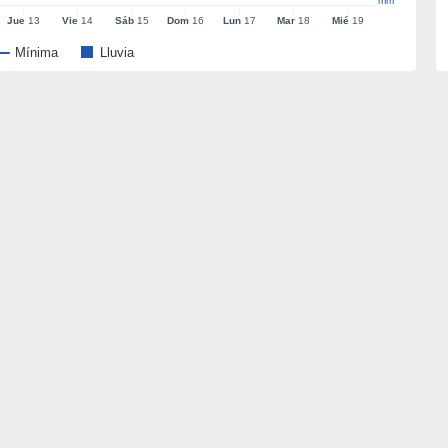
mm
Jue
13
Vie
14
Sáb
15
Dom
16
Lun
17
Mar
18
Mié
19
Mínima
Lluvia