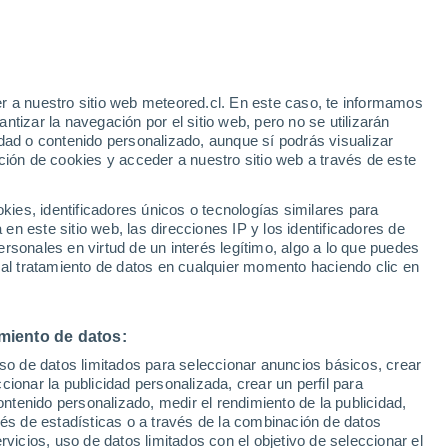
Aviso de nivel amarillo
Alerta moderada por otros en
Itaunas hoy
e
r a nuestro sitio web meteored.cl. En este caso, te informamos
:
33%
tizar la navegación por el sitio web, pero no se utilizarán
dad o contenido personalizado, aunque sí podrás visualizar
ción de cookies y acceder a nuestro sitio web a través de este
sur
es, identificadores únicos o tecnologías similares para
n este sitio web, las direcciones IP y los identificadores de
rsonales en virtud de un interés legítimo, algo a lo que puedes
Satélites
Modelos
 al tratamiento de datos en cualquier momento haciendo clic en
miento de datos:
Lunes
Martes
Miércoles
Jueves
uso de datos limitados para seleccionar anuncios básicos, crear
10 Ago
11 Ago
12 Ago
13 Ago
ccionar la publicidad personalizada, crear un perfil para
ontenido personalizado, medir el rendimiento de la publicidad,
vés de estadísticas o a través de la combinación de datos
rvicios, uso de datos limitados con el objetivo de seleccionar el
70%
90%
70%