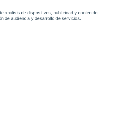
0.2 mm
3.9 mm
1.6 mm
28°
/
23°
25°
/
20°
24°
/
20°
26°
/
18°
e análisis de dispositivos, publicidad y contenido
n de audiencia y desarrollo de servicios.
-
44
km/h
32
-
56
km/h
20
-
36
km/h
21
-
37
km/h
de agosto
Norte
0 Bajo
13
-
24 km/h
FPS:
no
Norte
0 Bajo
15
-
23 km/h
FPS:
no
Norte
0 Bajo
15
-
24 km/h
FPS:
no
Norte
0 Bajo
13
-
21 km/h
FPS:
no