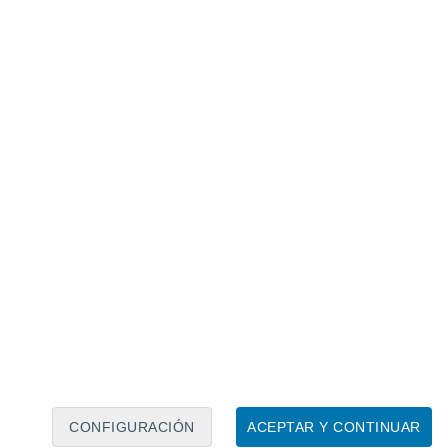
Calendario lunar
Lun
Mar
Mié
Jue
Vie
Sáb
Dom
7
8
9
10
11
12
13
14
15
16
CONFIGURACIÓN
ACEPTAR Y CONTINUAR