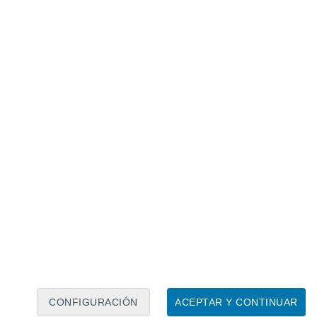
Calendario lunar
Lun
Mar
Mié
Jue
Vie
Sáb
Dom
7
8
9
10
11
12
13
14
15
16
17
18
19
20
CONFIGURACIÓN
ACEPTAR Y CONTINUAR