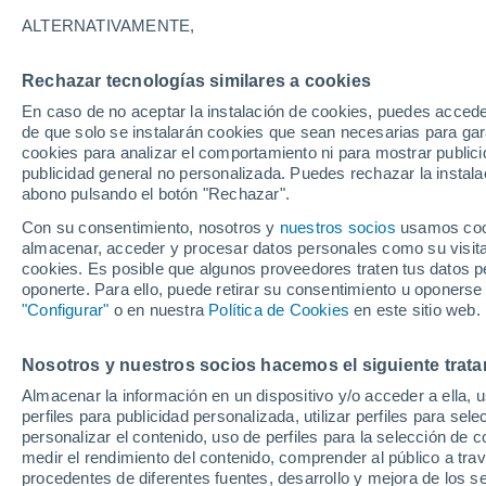
17°
ALTERNATIVAMENTE,
Rechazar tecnologías similares a cookies
UV
9 ¡Muy
En caso de no aceptar la instalación de cookies, puedes accede
Sensación de 17°
FPS
25-50
de que solo se instalarán cookies que sean necesarias para garan
cookies para analizar el comportamiento ni para mostrar publici
publicidad general no personalizada. Puedes rechazar la instala
abono pulsando el botón "Rechazar".
Última hora
Aguanieve, heladas de hasta -3 °C y chubasc
Con su consentimiento, nosotros y
nuestros socios
usamos cooki
marcarán el fin de semana en la RM
almacenar, acceder y procesar datos personales como su visita e
cookies. Es posible que algunos proveedores traten tus datos pe
Tiempo 1 - 7 días
Actualidad
Mapa de nubosidad
oponerte. Para ello, puede retirar su consentimiento u oponerse
"Configurar"
o en nuestra
Política de Cookies
en este sitio web.
Nosotros y nuestros socios hacemos el siguiente trata
Mañana
Domingo
Hoy
Almacenar la información en un dispositivo y/o acceder a ella, 
8 Ago
9 Ago
7 Ago
perfiles para publicidad personalizada, utilizar perfiles para sele
personalizar el contenido, uso de perfiles para la selección de c
medir el rendimiento del contenido, comprender al público a tra
procedentes de diferentes fuentes, desarrollo y mejora de los se
70%