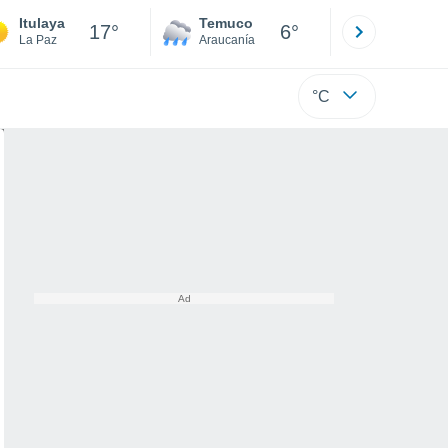
Itulaya
Temuco
Osorno
17°
6°
La Paz
Araucanía
Los Lagos
°C