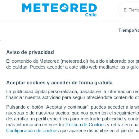
Tiempo
No
Aviso de privacidad
El contenido de Meteored (meteored.cl) ha sido elaborado por pr
de calidad. Puedes acceder a este sitio web mediante las sigui
Aceptar cookies y acceder de forma gratuita
Inicio
Bolivia
Departamento de La Paz
Itulaya
La publicidad digital personalizada, basada en la información r
financiar nuestra actividad para seguir ofreciéndote contenido c
El Tiempo en Itulaya
Pulsando el botón "Aceptar y continuar", puedes acceder a la w
nuestras o de nuestros socios, que nos permiten el seguimiento
10:51
Viernes
desarrollar un perfil específico para mostrarte publicidad y co
más información en nuestra
Política de Cookies
y retirar en cu
Configuración de cookies
que aparece disponible en el pie de n
Soleado