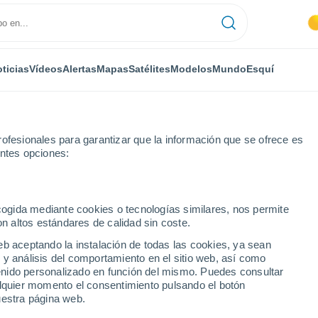
ticias
Vídeos
Alertas
Mapas
Satélites
Modelos
Mundo
Esquí
ofesionales para garantizar que la información que se ofrece es
entes opciones:
ecogida mediante cookies o tecnologías similares, nos permite
on altos estándares de calidad sin coste.
eb aceptando la instalación de todas las cookies, ya sean
 y análisis del comportamiento en el sitio web, así como
...
ntenido personalizado en función del mismo. Puedes consultar
alquier momento el consentimiento pulsando el botón
Por hora
uestra página web.
Intervalos nubosos en las
próximas horas