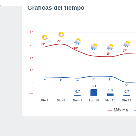
Gráficas del tiempo
30
25
20°
19°
20
18°
17°
16°
15°
15
10
8°
8°
7°
7°
7°
5
5°
5.1
1.8
0.7
0.7
°C
Vie
7
Sáb
8
Dom
9
Lun
10
Mar
11
Mié
12
Máxima