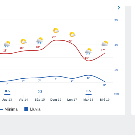
60
22°
20°
40
18°
18°
17°
16°
14°
20
8°
7°
7°
7°
7°
6°
5°
0.5
0.5
0.2
mm
Jue
13
Vie
14
Sáb
15
Dom
16
Lun
17
Mar
18
Mié
19
Mínima
Lluvia