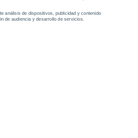
5.1 mm
1.8 mm
0.7 mm
0.5 mm
16°
/
8°
15°
/
8°
17°
/
5°
16°
/
6°
e análisis de dispositivos, publicidad y contenido
n de audiencia y desarrollo de servicios.
-
61
km/h
9
-
54
km/h
11
-
58
km/h
11
-
59
km/h
sto
Noreste
9 ¡Muy Alto!
6
-
37 km/h
FPS:
25-50
Noreste
11+ ¡Extremo!
8
-
46 km/h
FPS:
50+
Noreste
11+ ¡Extremo!
10
-
53 km/h
FPS:
50+
Noreste
9 ¡Muy Alto!
11
-
56 km/h
FPS:
25-50