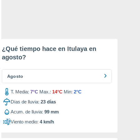
¿Qué tiempo hace en Itulaya en
agosto
?
Agosto
T. Media:
7°C
Max.:
14°C
Min:
2°C
Días de lluvia:
23
días
Acum. de lluvia:
99 mm
Viento medio:
4 km/h