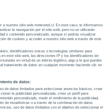
 Alto!
r a nuestro sitio web meteored.cl. En este caso, te informamos
tizar la navegación por el sitio web, pero no se utilizarán
dad o contenido personalizado, aunque sí podrás visualizar
ción de cookies y acceder a nuestro sitio web a través de este
os
es, identificadores únicos o tecnologías similares para
n este sitio web, las direcciones IP y los identificadores de
rsonales en virtud de un interés legítimo, algo a lo que puedes
Satélites
Modelos
 al tratamiento de datos en cualquier momento haciendo clic en
miento de datos:
Lunes
Martes
Miércoles
Jueves
uso de datos limitados para seleccionar anuncios básicos, crear
10 Ago
11 Ago
12 Ago
13 Ago
ccionar la publicidad personalizada, crear un perfil para
ontenido personalizado, medir el rendimiento de la publicidad,
vés de estadísticas o a través de la combinación de datos
rvicios, uso de datos limitados con el objetivo de seleccionar el
90%
80%
80%
70%