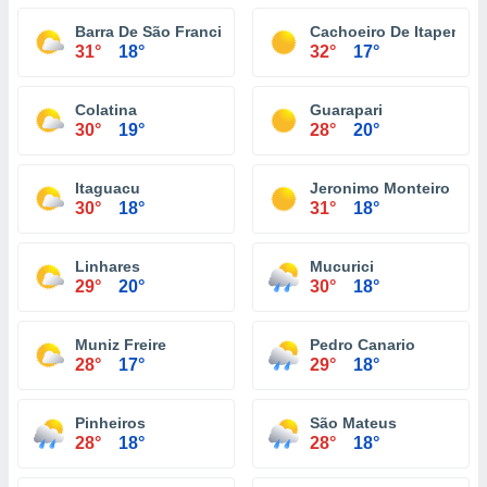
Barra De São Francisco
Cachoeiro De Itapemiri
31°
18°
32°
17°
Colatina
Guarapari
30°
19°
28°
20°
Itaguacu
Jeronimo Monteiro
30°
18°
31°
18°
Linhares
Mucurici
29°
20°
30°
18°
Muniz Freire
Pedro Canario
28°
17°
29°
18°
Pinheiros
São Mateus
28°
18°
28°
18°