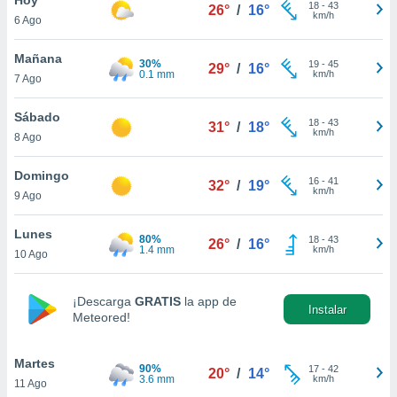
18
-
43
26°
/
16°
km/h
6 Ago
do en
 mismo.
sultar más
Mañana
30%
19
-
45
29°
/
16°
 en nuestra
0.1 mm
km/h
7 Ago
 Cookies
y
ualquier
Sábado
18
-
43
31°
/
18°
km/h
8 Ago
ento
 botón
ación de
Domingo
16
-
41
32°
/
19°
kies
km/h
9 Ago
 disponible
e nuestra
Lunes
80%
18
-
43
.
26°
/
16°
1.4 mm
km/h
10 Ago
IVAMENTE,
¡Descarga
GRATIS
la app de
Instalar
Meteored!
as
 a cookies
Martes
 no aceptar
90%
17
-
42
20°
/
14°
3.6 mm
km/h
11 Ago
ón de