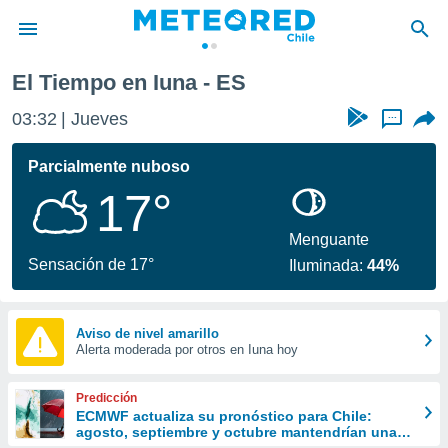
El Tiempo en Iuna - ES
privacidad
03:32
Jueves
...
o de
eteored.cl)
borado por
Parcialmente nuboso
es para
17°
ue la
 que se
e calidad.
Menguante
eder a este
Sensación de 17°
Iluminada:
44%
ediante las
opciones:
ookies y
Aviso de nivel amarillo
Alerta moderada por otros en Iuna hoy
e forma
d digital
Predicción
ada, basada
ECMWF actualiza su pronóstico para Chile:
agosto, septiembre y octubre mantendrían una
mación