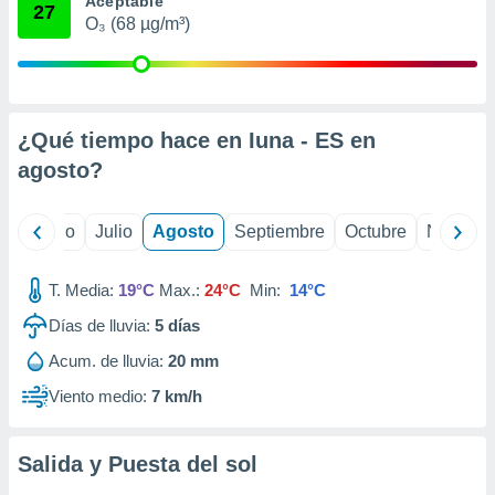
Aceptable
 seleccionar
27
o.
O₃ (68 µg/m³)
calización
precisa e
ión mediante
¿Qué tiempo hace en Iuna - ES en
, publicidad
agosto
?
dos,
 publicidad
,
yo
Junio
Julio
Agosto
Septiembre
Octubre
Noviemb
ón de
 desarrollo
s.
T. Media:
19°C
Max.:
24°C
Min:
14°C
tros 1199
Días de lluvia:
5
días
ios
Acum. de lluvia:
20 mm
Viento medio:
7 km/h
Salida y Puesta del sol