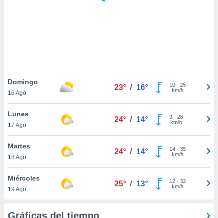
 botón
.
nto,
cios
kies,
ores únicos
Domingo
10
-
25
as similares
23°
/
16°
km/h
16 Ago
nar,
rocesar
Lunes
onales como
9
-
28
24°
/
14°
km/h
 este sitio
17 Ago
recciones IP
ficadores de
Martes
14
-
35
24°
/
14°
 posible
km/h
18 Ago
s
 traten tus
Miércoles
nales en
12
-
32
25°
/
13°
km/h
 interés
19 Ago
go a lo que
nerte. Para
Gráficas del tiempo
retirar su