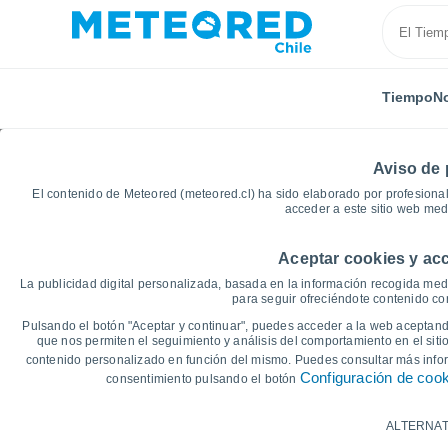
Tiempo
No
Aviso de 
El contenido de Meteored (meteored.cl) ha sido elaborado por profesional
acceder a este sitio web med
Aceptar cookies y acc
Inicio
Rusia
Óblast de Ivánovo
Ivanovo
Gráf
La publicidad digital personalizada, basada en la información recogida medi
para seguir ofreciéndote contenido con
Gráficas del tiempo de
Pulsando el botón "Aceptar y continuar", puedes acceder a la web aceptando
que nos permiten el seguimiento y análisis del comportamiento en el sitio
contenido personalizado en función del mismo. Puedes consultar más inf
14 días
7 días
Configuración de coo
consentimiento pulsando el botón
Gráfica de Temperatura
ALTERNAT
Temperatura máxima, temperatura mínim