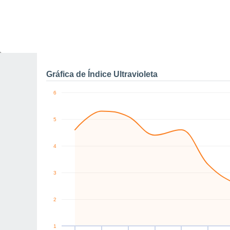
0
SW
W
W
NW
N
S
km/h
Jue
6
Vie
7
Sáb
8
Dom
9
Lun
10
Mar
11
M
Rachas máximas de vien
Gráfica de Índice Ultravioleta
6
5
4
3
2
1