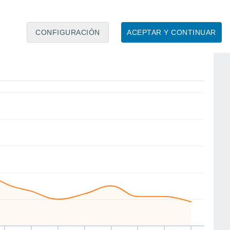
CONFIGURACIÓN
ACEPTAR Y CONTINUAR
W
W
NW
NW
W
E
NW
W
ié
12
Jue
13
Vie
14
Sáb
15
Dom
16
Lun
17
Mar
18
Mié
19
to
Velocidad media del viento