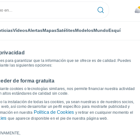
ticias
Vídeos
Alertas
Mapas
Satélites
Modelos
Mundo
Esquí
privacidad
es para garantizar que la información que se ofrece es de calidad. Puedes
iante las siguientes opciones:
eder de forma gratuita
icas del tiempo
ante cookies o tecnologías similares, nos permite financiar nuestra actividad
 altos estándares de calidad sin coste.
 Ivanovo
 la instalación de todas las cookies, ya sean nuestras o de nuestros socios,
 web, así como desarrollar un perfil específico para mostrarte publicidad y
Política de Cookies
ormación en nuestra
y retirar en cualquier momento el
kies
que aparece disponible en el pie de nuestra página web.
IVAMENTE,
a y punto de rocío para los próximos 14 días