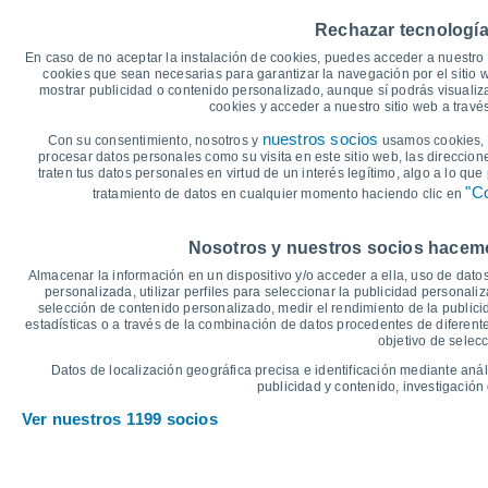
30
29°
27°
Rechazar tecnología
25°
25
En caso de no aceptar la instalación de cookies, puedes acceder a nuestro 
24°
22°
22°
cookies que sean necesarias para garantizar la navegación por el sitio w
mostrar publicidad o contenido personalizado, aunque sí podrás visualiz
20
18°
cookies y acceder a nuestro sitio web a trav
16°
15°
nuestros socios
Con su consentimiento, nosotros y
usamos cookies, i
15
14°
procesar datos personales como su visita en este sitio web, las direccion
12°
12°
traten tus datos personales en virtud de un interés legítimo, algo a lo qu
10
"Co
tratamiento de datos en cualquier momento haciendo clic en
°C
Nosotros y nuestros socios hacemos
Jue
6
Vie
7
Sáb
8
Dom
9
Lun
10
Mar
11
M
Almacenar la información en un dispositivo y/o acceder a ella, uso de datos
Temperatura Máxima
T
personalizada, utilizar perfiles para seleccionar la publicidad personaliz
selección de contenido personalizado, medir el rendimiento de la publici
estadísticas o a través de la combinación de datos procedentes de diferentes
objetivo de selecc
Gráfica de Precipitación y Nubosidad
Datos de localización geográfica precisa e identificación mediante anál
Lluvia, nieve y nubos
publicidad y contenido, investigación 
25
Ver nuestros 1199 socios
1021
20
1015