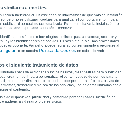
s similares a cookies
sitio web meteored.cl. En este caso, te informamos de que solo se instalarán
23°
22°
22°
22°
eb, pero no se utilizarán cookies para analizar el comportamiento ni para
21°
ar publicidad general no personalizada. Puedes rechazar la instalación de
19°
18°
és de este abono pulsando el botón "Rechazar".
17°
dentificadores únicos o tecnologías similares para almacenar, acceder y
13°
13°
13°
es IP y los identificadores de cookies. Es posible que algunos proveedores
12°
e puedes oponerte. Para ello, puede retirar su consentimiento u oponerse al
10°
10°
10°
10°
nfigurar"
Política de Cookies
o en nuestra
en este sitio web.
 el siguiente tratamiento de datos:
ié
12
Jue
13
Vie
14
Sáb
15
Dom
16
Lun
17
Mar
18
Mié
19
 limitados para seleccionar anuncios básicos, crear perfiles para publicidad
emperatura Mínima
Punto de rocío
ada, crear un perfil para personalizar el contenido, uso de perfiles para la
dad, medir el rendimiento del contenido, comprender al público a través de
 fuentes, desarrollo y mejora de los servicios, uso de datos limitados con el
ionar el contenido.
isis de dispositivos, publicidad y contenido personalizados, medición de
idad para los próximos 14 días
de audiencia y desarrollo de servicios.
100
75