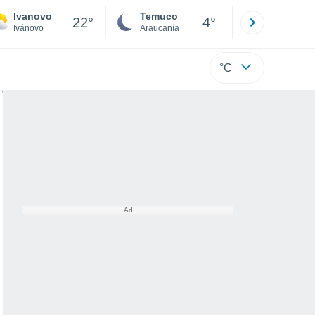
Ivanovo
Temuco
Osorno
22°
4°
Ivánovo
Araucanía
Los Lagos
°C