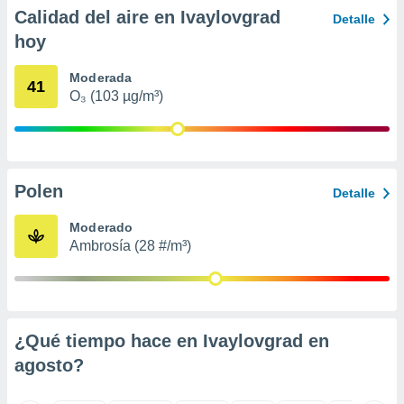
ento u
Calidad del aire en Ivaylovgrad
Detalle
hoy
 de datos
er momento
Moderada
ic en
41
O₃ (103 µg/m³)
o en
 Cookies
en
eb.
y
Polen
Detalle
socios
el
Moderado
Ambrosía (28 #/m³)
to de
la
 en un
 y/o acceder
¿Qué tiempo hace en Ivaylovgrad en
 de datos
agosto
?
ara
 anuncios
ar perfiles