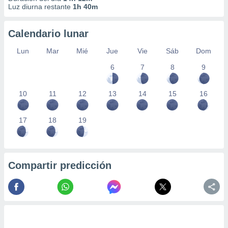
 seleccionar
Luz diurna restante
1h 40m
o.
calización
Calendario lunar
precisa e
ión mediante
Lun
Mar
Mié
Jue
Vie
Sáb
Dom
, publicidad
6
7
8
9
dos,
10
11
12
13
14
15
16
 publicidad
,
ón de
17
18
19
 desarrollo
s.
tros 1199
ios
Compartir predicción