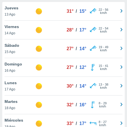
do en
Jueves
22
-
56
31°
/
15°
 mismo.
km/h
13 Ago
sultar más
 en nuestra
Viernes
22
-
54
 Cookies
y
28°
/
17°
km/h
14 Ago
ualquier
ento
Sábado
19
-
49
27°
/
14°
 botón
km/h
15 Ago
ación de
kies
Domingo
15
-
41
 disponible
27°
/
12°
km/h
16 Ago
e nuestra
.
Lunes
13
-
38
30°
/
14°
km/h
IVAMENTE,
17 Ago
Martes
8
-
29
32°
/
16°
as
km/h
18 Ago
 a cookies
 no aceptar
Miércoles
8
-
27
33°
/
17°
ón de
km/h
19 Ago