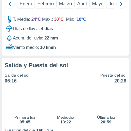
Enero
Febrero
Marzo
Abril
Mayo
Junio
Ju
idad
a, utilizar
a
T. Media:
24°C
Max.:
30°C
Min:
18°C
 la
Días de lluvia:
4
días
da, crear un
personalizar
Acum. de lluvia:
22 mm
o, uso de
Viento medio:
10 km/h
a la
e contenido
do, medir el
Salida y Puesta del sol
 de la
medir el
Salida del sol
Puesta del sol
 del
06:16
20:28
 comprender
 través de
s o a través
nación de
edentes de
fuentes,
y mejora de
Primera luz
Mediodía
Última luz
os, uso de
05:45
13:22
20:59
ados con el
Duración del día
14h 12m