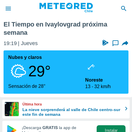
ima semana
El Tiempo en Ivaylovgrad próxima
privacidad
semana
o de
eteored.cl)
19:19
Jueves
...
borado por
es para
Nubes y claros
ue la
 que se
29°
e calidad.
eder a este
Noreste
ediante las
Sensación de 28°
opciones:
13
32 km/h
ookies y
e forma
Última hora
La nieve sorprenderá al valle de Chile centro-sur
este fin de semana
d digital
ada, basada
¡Descarga
GRATIS
la app de
mación
Instalar