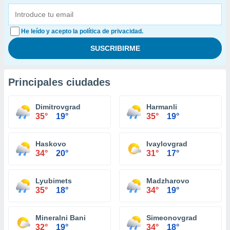
He leído y acepto la política de privacidad.
Principales ciudades
Dimitrovgrad
Harmanli
35°
19°
35°
19°
Haskovo
Ivaylovgrad
34°
20°
31°
17°
Lyubimets
Madzharovo
35°
18°
34°
19°
Mineralni Bani
Simeonovgrad
32°
19°
34°
18°