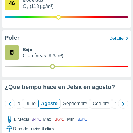
Moderada
 seleccionar
46
o.
O₃ (118 µg/m³)
calización
precisa e
ión mediante
Polen
, publicidad
Detalle
dos,
Bajo
 publicidad
Gramíneas (8 #/m³)
,
ón de
 desarrollo
s.
¿Qué tiempo hace en Jelsa en
agosto
?
tros 1199
ios
yo
Junio
Julio
Agosto
Septiembre
Octubre
Noviemb
T. Media:
24°C
Max.:
26°C
Min:
23°C
Días de lluvia:
4
días