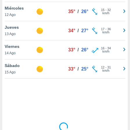
uedes
uestro sitio
Miércoles
15
-
32
35°
/
26°
ed.cl. En
km/h
12 Ago
te
 de que
Jueves
talarán
17
-
36
34°
/
27°
km/h
13 Ago
e sean
para
a
Viernes
16
-
34
33°
/
26°
por el sitio
km/h
14 Ago
o se
cookies para
Sábado
12
-
31
33°
/
25°
km/h
15 Ago
nto ni para
licidad o
ado, aunque
sualizar
general no
ada. Puedes
 instalación
y acceder a
io web a
ste abono