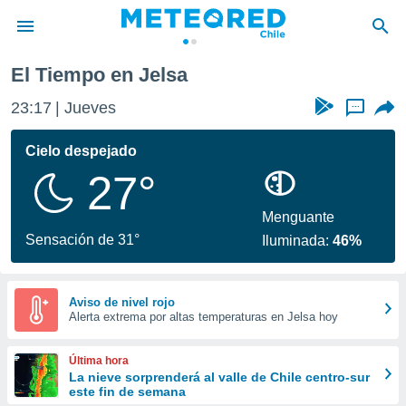
El Tiempo en Jelsa
privacidad
23:17
Jueves
...
o de
eteored.cl)
borado por
Cielo despejado
es para
27°
ue la
 que se
e calidad.
Menguante
eder a este
Sensación de 31°
Iluminada:
46%
ediante las
opciones:
ookies y
Aviso de nivel rojo
Alerta extrema por altas temperaturas en Jelsa hoy
e forma
d digital
Última hora
ada, basada
La nieve sorprenderá al valle de Chile centro-sur
este fin de semana
mación