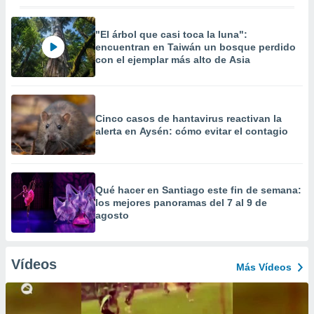
"El árbol que casi toca la luna":
encuentran en Taiwán un bosque perdido
con el ejemplar más alto de Asia
Cinco casos de hantavirus reactivan la
alerta en Aysén: cómo evitar el contagio
Qué hacer en Santiago este fin de semana:
los mejores panoramas del 7 al 9 de
agosto
Vídeos
Más Vídeos