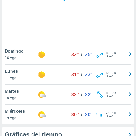
 botón
.
nto,
cios
kies,
ores únicos
Domingo
15
-
29
as similares
32°
/
25°
km/h
16 Ago
nar,
rocesar
Lunes
onales como
13
-
29
31°
/
23°
km/h
 este sitio
17 Ago
recciones IP
ficadores de
Martes
16
-
33
32°
/
22°
 posible
km/h
18 Ago
s
 traten tus
Miércoles
nales en
23
-
50
30°
/
20°
km/h
 interés
19 Ago
go a lo que
nerte. Para
Gráficas del tiempo
retirar su