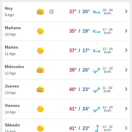
do en
Hoy
18
-
40
37°
/
20°
 mismo.
km/h
9 Ago
sultar más
 en nuestra
Mañana
17
-
36
 Cookies
y
35°
/
19°
km/h
10 Ago
ualquier
ento
Martes
13
-
29
37°
/
17°
 botón
km/h
11 Ago
ación de
kies
Miércoles
12
-
30
 disponible
39°
/
20°
km/h
12 Ago
e nuestra
.
Jueves
11
-
30
40°
/
23°
km/h
IVAMENTE,
13 Ago
Viernes
13
-
33
41°
/
24°
as
km/h
14 Ago
 a cookies
 no aceptar
Sábado
12
-
32
41°
/
23°
ón de
km/h
15 Ago