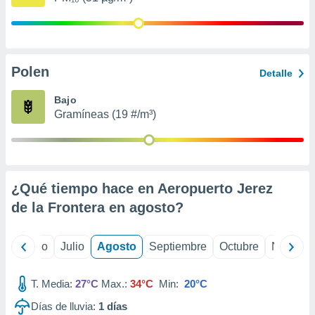
 seleccionar
o.
calización
precisa e
ión mediante
Polen
Detalle
, publicidad
Bajo
Gramíneas (19 #/m³)
dos,
 publicidad
,
ón de
 desarrollo
s.
¿Qué tiempo hace en Aeropuerto Jerez
de la Frontera en
agosto
?
tros 1199
ios
yo
Junio
Julio
Agosto
Septiembre
Octubre
Noviemb
T. Media:
27°C
Max.:
34°C
Min:
20°C
Días de lluvia:
1
días