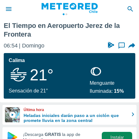
 Jerez de la Frontera
El Tiempo en Aeropuerto Jerez de la
privacidad
Frontera
o de
eteored.cl)
06:54
Domingo
...
borado por
es para
Calima
ue la
 que se
21°
e calidad.
eder a este
Menguante
ediante las
Sensación de 21°
opciones:
Iluminada:
15%
ookies y
e forma
Última hora
Heladas iniciales darán paso a un ciclón que
promete lluvia en la zona central
d digital
ada, basada
¡Descarga
GRATIS
la app de
mación
Instalar