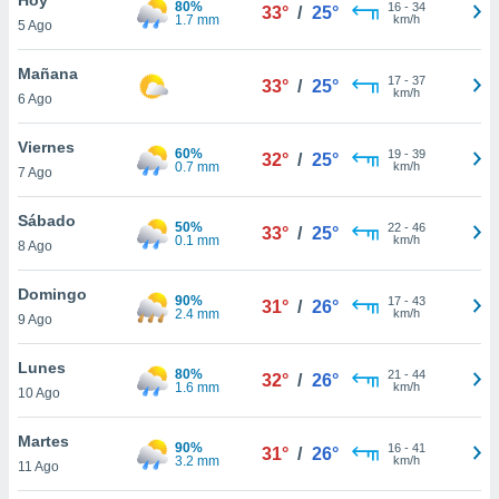
80%
16
-
34
33°
/
25°
1.7 mm
km/h
5 Ago
do en
 mismo.
sultar más
Mañana
17
-
37
33°
/
25°
 en nuestra
km/h
6 Ago
 Cookies
y
ualquier
Viernes
60%
19
-
39
32°
/
25°
0.7 mm
km/h
7 Ago
ento
 botón
ación de
Sábado
50%
22
-
46
33°
/
25°
kies
0.1 mm
km/h
8 Ago
 disponible
e nuestra
Domingo
90%
17
-
43
.
31°
/
26°
2.4 mm
km/h
9 Ago
IVAMENTE,
Lunes
80%
21
-
44
32°
/
26°
1.6 mm
km/h
10 Ago
as
 a cookies
Martes
90%
16
-
41
31°
/
26°
3.2 mm
km/h
 no aceptar
11 Ago
ón de