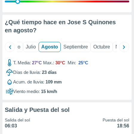
 seleccionar
o.
calización
precisa e
¿Qué tiempo hace en Jose S Quinones
ión mediante
en
agosto
?
, publicidad
yo
Junio
Julio
Agosto
Septiembre
Octubre
Noviemb
dos,
 publicidad
,
T. Media:
27°C
Max.:
30°C
Min:
25°C
ón de
Días de lluvia:
23
días
 desarrollo
s.
Acum. de lluvia:
109 mm
tros 1199
Viento medio:
15 km/h
ios
Salida y Puesta del sol
Salida del sol
Puesta del sol
06:03
18:56