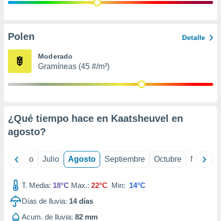
 seleccionar
o.
calización
precisa e
Polen
Detalle
ión mediante
Moderado
, publicidad
Gramíneas (45 #/m³)
dos,
 publicidad
,
ón de
¿Qué tiempo hace en Kaatsheuvel en
 desarrollo
s.
agosto
?
tros 1199
ios
yo
Junio
Julio
Agosto
Septiembre
Octubre
Noviemb
T. Media:
18°C
Max.:
22°C
Min:
14°C
Días de lluvia:
14
días
Acum. de lluvia:
82 mm