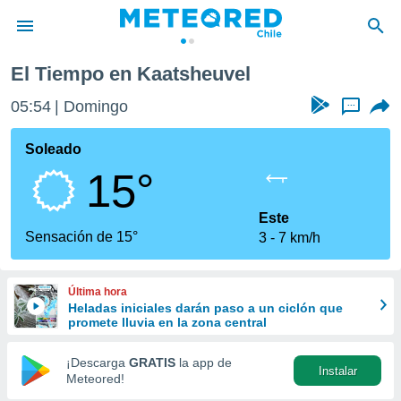
El Tiempo en Kaatsheuvel
privacidad
05:55
Domingo
...
o de
eteored.cl)
borado por
Soleado
es para
15°
ue la
 que se
e calidad.
Este
eder a este
Sensación de 15°
3
7 km/h
ediante las
opciones:
Última hora
ookies y
Heladas iniciales darán paso a un ciclón que
e forma
promete lluvia en la zona central
d digital
¡Descarga
GRATIS
la app de
Instalar
ada, basada
Meteored!
mación