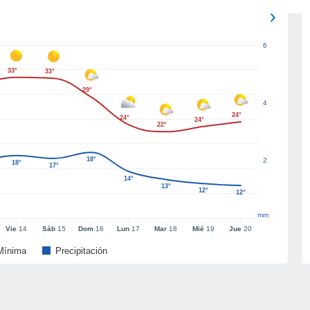
6
33°
33°
29°
4
24°
24°
24°
22°
18°
2
18°
17°
14°
13°
12°
12°
mm
Vie
14
Sáb
15
Dom
16
Lun
17
Mar
18
Mié
19
Jue
20
Mínima
Precipitación