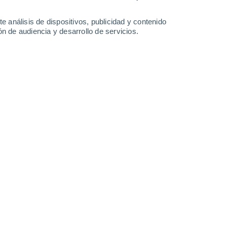
25°
/
13°
29°
/
14°
32°
/
16°
33°
/
18°
e análisis de dispositivos, publicidad y contenido
n de audiencia y desarrollo de servicios.
-
34
km/h
14
-
31
km/h
11
-
21
km/h
12
-
26
km/h
o
Este
6 Alto
10
-
27 km/h
FPS:
15-25
Este
6 Alto
8
-
25 km/h
FPS:
15-25
Este
5 Medio
7
-
22 km/h
FPS:
6-10
Este
4 Medio
7
-
21 km/h
FPS:
6-10