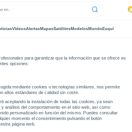
ticias
Vídeos
Alertas
Mapas
Satélites
Modelos
Mundo
Esquí
ofesionales para garantizar que la información que se ofrece es
entes opciones:
ecogida mediante cookies o tecnologías similares, nos permite
on altos estándares de calidad sin coste.
eb aceptando la instalación de todas las cookies, ya sean
 y análisis del comportamiento en el sitio web, así como
...
ntenido personalizado en función del mismo. Puedes consultar
alquier momento el consentimiento pulsando el botón
Por hora
uestra página web.
Intervalos nubosos en las
próximas horas