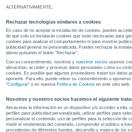
24°
ALTERNATIVAMENTE,
Rechazar tecnologías similares a cookies
UV
6 Alto
En caso de no aceptar la instalación de cookies, puedes accede
Sensación de 25°
FPS
15-25
de que solo se instalarán cookies que sean necesarias para garan
cookies para analizar el comportamiento ni para mostrar publici
publicidad general no personalizada. Puedes rechazar la instala
abono pulsando el botón "Rechazar".
Última hora
Un sistema de altura traerá intensas lluvias al
Con su consentimiento, nosotros y
nuestros socios
usamos cooki
Norte de Chile: alerta por isoterma cero alta
almacenar, acceder y procesar datos personales como su visita e
cookies. Es posible que algunos proveedores traten tus datos pe
Tiempo 1 - 7 días
Actualidad
Mapa de nubosidad
oponerte. Para ello, puede retirar su consentimiento u oponerse
"Configurar"
o en nuestra
Política de Cookies
en este sitio web.
Nosotros y nuestros socios hacemos el siguiente trata
Mañana
Lunes
Hoy
Almacenar la información en un dispositivo y/o acceder a ella, 
9 Ago
10 Ago
8 Ago
perfiles para publicidad personalizada, utilizar perfiles para sele
personalizar el contenido, uso de perfiles para la selección de c
medir el rendimiento del contenido, comprender al público a tra
procedentes de diferentes fuentes, desarrollo y mejora de los se