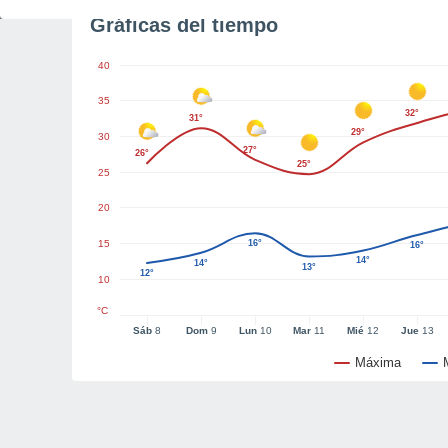
Gráficas del tiempo
40
35
32°
31°
29°
30
27°
26°
25°
25
20
15
16°
16°
14°
14°
13°
12°
10
°C
Sáb
8
Dom
9
Lun
10
Mar
11
Mié
12
Jue
13
Máxima