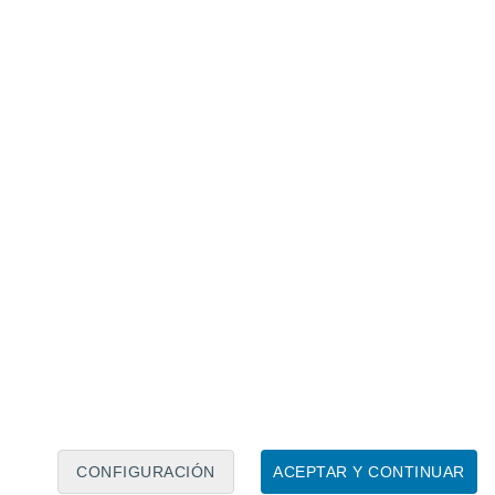
Calendario lunar
Lun
Mar
Mié
Jue
Vie
Sáb
Dom
8
9
10
11
12
13
14
15
16
17
18
19
20
21
CONFIGURACIÓN
ACEPTAR Y CONTINUAR