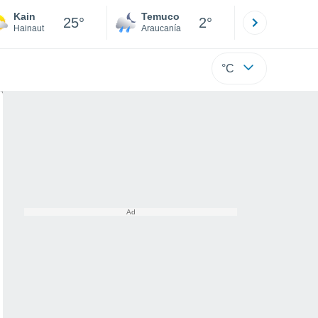
Kain
Temuco
Osorno
25°
2°
Hainaut
Araucanía
Los Lagos
°C