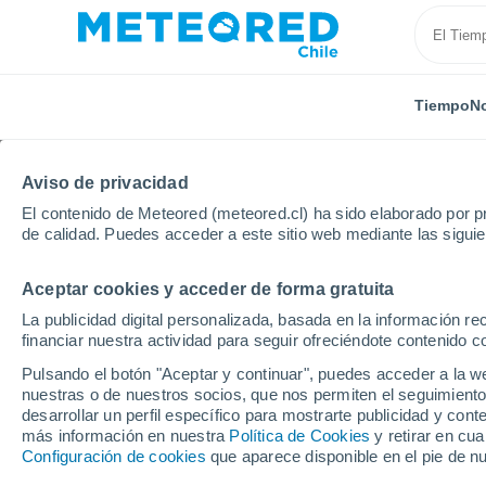
Tiempo
No
Aviso de privacidad
El contenido de Meteored (meteored.cl) ha sido elaborado por pr
de calidad. Puedes acceder a este sitio web mediante las sigui
Aceptar cookies y acceder de forma gratuita
Inicio
Bélgica
Valonia
Henao
Kain
La publicidad digital personalizada, basada en la información r
financiar nuestra actividad para seguir ofreciéndote contenido c
El Tiempo en Kain
Pulsando el botón "Aceptar y continuar", puedes acceder a la w
nuestras o de nuestros socios, que nos permiten el seguimiento
13:12
Sábado
desarrollar un perfil específico para mostrarte publicidad y co
más información en nuestra
Política de Cookies
y retirar en cu
Configuración de cookies
que aparece disponible en el pie de n
Soleado