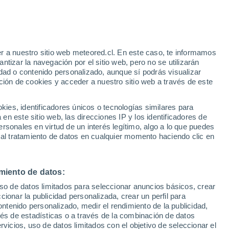
r a nuestro sitio web meteored.cl. En este caso, te informamos
tizar la navegación por el sitio web, pero no se utilizarán
dad o contenido personalizado, aunque sí podrás visualizar
ción de cookies y acceder a nuestro sitio web a través de este
es, identificadores únicos o tecnologías similares para
n este sitio web, las direcciones IP y los identificadores de
rsonales en virtud de un interés legítimo, algo a lo que puedes
Satélites
Modelos
 al tratamiento de datos en cualquier momento haciendo clic en
miento de datos:
Martes
Miércoles
Jueves
Viernes
uso de datos limitados para seleccionar anuncios básicos, crear
11 Ago
12 Ago
13 Ago
14 Ago
ccionar la publicidad personalizada, crear un perfil para
ontenido personalizado, medir el rendimiento de la publicidad,
vés de estadísticas o a través de la combinación de datos
rvicios, uso de datos limitados con el objetivo de seleccionar el