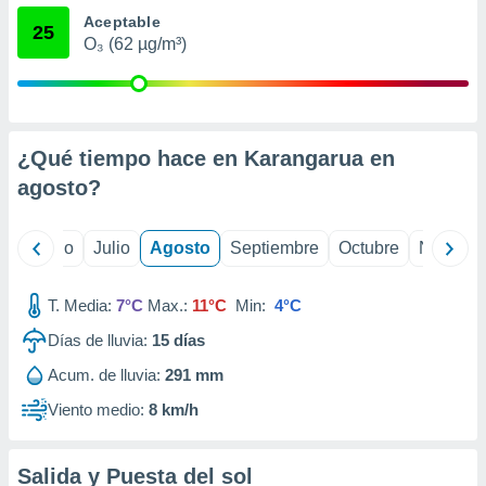
 seleccionar
Aceptable
o.
25
O₃ (62 µg/m³)
calización
precisa e
ión mediante
, publicidad
¿Qué tiempo hace en Karangarua en
dos,
agosto
?
 publicidad
,
ón de
yo
Junio
Julio
Agosto
Septiembre
Octubre
Noviemb
 desarrollo
s.
T. Media:
7°C
Max.:
11°C
Min:
4°C
tros 1199
ios
Días de lluvia:
15
días
Acum. de lluvia:
291 mm
Viento medio:
8 km/h
Salida y Puesta del sol