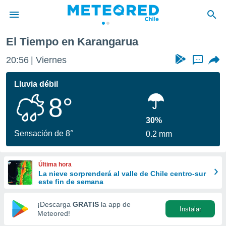
El Tiempo en Karangarua
privacidad
20:56
Viernes
...
o de
eteored.cl)
borado por
Lluvia débil
es para
8°
ue la
 que se
e calidad.
30%
eder a este
Sensación de 8°
0.2 mm
ediante las
opciones:
Última hora
ookies y
La nieve sorprenderá al valle de Chile centro-sur
e forma
este fin de semana
d digital
¡Descarga
GRATIS
la app de
Instalar
ada, basada
Meteored!
mación