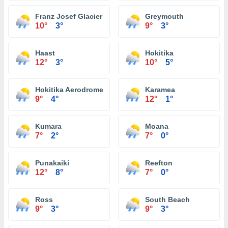
Franz Josef Glacier
Greymouth
10°
3°
9°
3°
Haast
Hokitika
12°
3°
10°
5°
Hokitika Aerodrome
Karamea
9°
4°
12°
1°
Kumara
Moana
7°
2°
7°
0°
Punakaiki
Reefton
12°
8°
7°
0°
Ross
South Beach
9°
3°
9°
3°