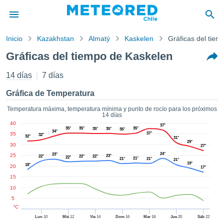
Inicio
Kazakhstan
Almatý
Kaskelen
Gráficas del tiem
privacidad
Gráficas del tiempo de Kaskelen
enido de
eteored.cl)
14 días
7 días
aborado por
ales para
Gráfica de Temperatura
ar que la
ón que se
Temperatura máxima, temperatura mínima y punto de rocío para los próximos
14 días
de calidad.
40
37°
eder a este
35°
35°
35°
35°
35°
35°
34°
35
37°
32°
ediante las
32°
31°
29°
30
 opciones:
27°
24°
23°
25
23°
22°
22°
22°
22°
21°
21°
21°
21°
19°
cookies y
18°
20
17°
de forma
15
uita
10
dad digital
5
ada, basada
°C
formación
Lun
10
Mié
12
Vie
14
Dom
16
Mar
18
Jue
20
Sáb
22