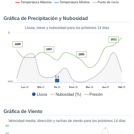
 mediante
Temperatura Máxima
Temperatura Mínima
Punto de rocío
tecnologías
nos permite
Gráfica de Precipitación y Nubosidad
r nuestra
para seguir
Lluvia, nieve y nubosidad para los próximos 14 días
e contenido
1
5
estándares
ACEPTAR
1011
 sin coste.
Y
1009
CONTINUAR
1007
 el botón
1005
continuar",
5
ceder a la
CONFIGURACIÓN
tando la
n de todas
0.4
s, ya sean
mm
de nuestros
Lun
10
Mié
12
Vie
14
Dom
16
Mar
18
Jue
20
Sáb
22
 que nos
Lluvia
Nubosidad (%)
Presión
ten el
 y análisis
tamiento en
Gráfica de Viento
b, así como
r un perfil
Velocidad media, dirección y rachas de viento para los próximos 14 días
ico para
50
ublicidad y
40