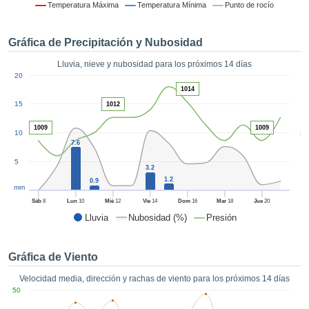
 mediante
Temperatura Máxima
Temperatura Mínima
Punto de rocío
tecnologías
nos permite
Gráfica de Precipitación y Nubosidad
r nuestra
para seguir
Lluvia, nieve y nubosidad para los próximos 14 días
e contenido
1
20
estándares
ACEPTAR
1014
 sin coste.
Y
15
1012
CONTINUAR
 el botón
1009
1009
continuar",
5
10
ceder a la
7.6
CONFIGURACIÓN
tando la
5
n de todas
3.2
1.2
s, ya sean
0.9
mm
de nuestros
Sáb
8
Lun
10
Mié
12
Vie
14
Dom
16
Mar
18
Jue
20
 que nos
Lluvia
Nubosidad (%)
Presión
ten el
 y análisis
tamiento en
Gráfica de Viento
b, así como
r un perfil
Velocidad media, dirección y rachas de viento para los próximos 14 días
ico para
50
ublicidad y