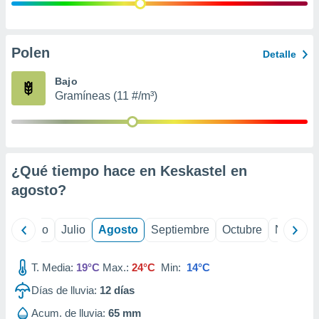
 seleccionar
o.
calización
precisa e
Polen
Detalle
ión mediante
Bajo
, publicidad
Gramíneas (11 #/m³)
dos,
 publicidad
,
ón de
¿Qué tiempo hace en Keskastel en
 desarrollo
s.
agosto
?
tros 1199
ios
yo
Junio
Julio
Agosto
Septiembre
Octubre
Noviemb
T. Media:
19°C
Max.:
24°C
Min:
14°C
Días de lluvia:
12
días
Acum. de lluvia:
65 mm