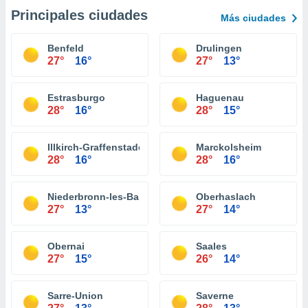
Principales ciudades
Más ciudades
Benfeld
Drulingen
27°
16°
27°
13°
Estrasburgo
Haguenau
28°
16°
28°
15°
Illkirch-Graffenstaden
Marckolsheim
28°
16°
28°
16°
Niederbronn-les-Bains
Oberhaslach
27°
13°
27°
14°
Obernai
Saales
27°
15°
26°
14°
Sarre-Union
Saverne