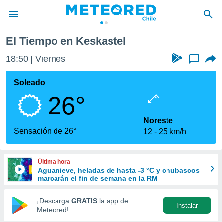
El Tiempo en Keskastel
privacidad
18:50
Viernes
...
o de
eteored.cl)
borado por
Soleado
es para
26°
ue la
 que se
e calidad.
Noreste
eder a este
Sensación de 26°
12
25 km/h
ediante las
opciones:
Última hora
ookies y
Aguanieve, heladas de hasta -3 °C y chubascos
e forma
marcarán el fin de semana en la RM
d digital
¡Descarga
GRATIS
la app de
Instalar
ada, basada
Meteored!
mación