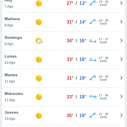
13
-
26
27°
/
13°
km/h
7 Ago
do en
 mismo.
sultar más
Mañana
14
-
28
31°
/
14°
 en nuestra
km/h
8 Ago
 Cookies
y
ualquier
Domingo
17
-
37
34°
/
16°
km/h
9 Ago
ento
 botón
ación de
Lunes
17
-
36
33°
/
18°
kies
km/h
10 Ago
 disponible
e nuestra
Martes
16
-
35
.
31°
/
19°
km/h
11 Ago
IVAMENTE,
Miércoles
17
-
40
33°
/
18°
km/h
12 Ago
as
 a cookies
Jueves
12
-
26
35°
/
19°
km/h
 no aceptar
13 Ago
ón de