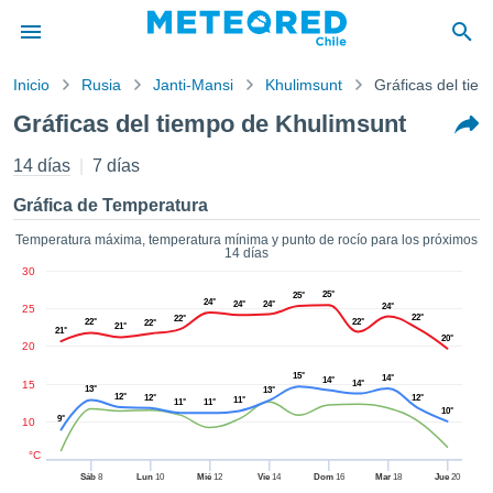
Inicio
Rusia
Janti-Mansi
Khulimsunt
Gráficas del tie
privacidad
Gráficas del tiempo de Khulimsunt
enido de
eteored.cl)
14 días
7 días
aborado por
ales para
Gráfica de Temperatura
ar que la
ón que se
Temperatura máxima, temperatura mínima y punto de rocío para los próximos
14 días
de calidad.
30
eder a este
25°
25°
ediante las
24°
24°
24°
24°
25
22°
 opciones:
22°
22°
22°
22°
21°
21°
20°
20
cookies y
15°
14°
14°
de forma
15
14°
13°
13°
12°
12°
12°
11°
11°
11°
uita
10°
9°
10
dad digital
ada, basada
°C
formación
Sáb
8
Lun
10
Mié
12
Vie
14
Dom
16
Mar
18
Jue
20