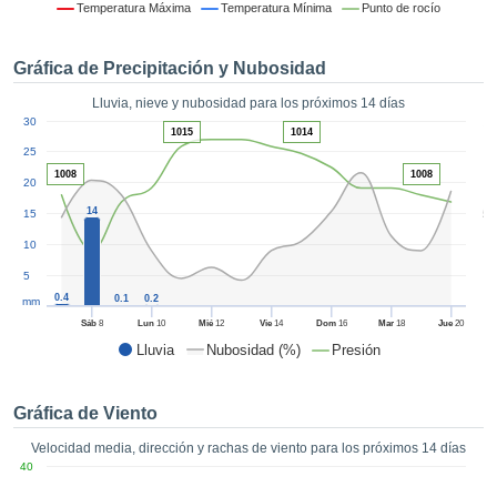
 mediante
Temperatura Máxima
Temperatura Mínima
Punto de rocío
tecnologías
nos permite
Gráfica de Precipitación y Nubosidad
r nuestra
para seguir
Lluvia, nieve y nubosidad para los próximos 14 días
e contenido
1
30
estándares
1015
1014
ACEPTAR
 sin coste.
25
Y
1008
1008
20
CONTINUAR
 el botón
continuar",
14
5
15
ceder a la
CONFIGURACIÓN
10
tando la
n de todas
5
s, ya sean
0.4
0.1
0.2
mm
de nuestros
Sáb
8
Lun
10
Mié
12
Vie
14
Dom
16
Mar
18
Jue
20
 que nos
Lluvia
Nubosidad (%)
Presión
ten el
 y análisis
tamiento en
Gráfica de Viento
b, así como
r un perfil
Velocidad media, dirección y rachas de viento para los próximos 14 días
ico para
40
ublicidad y