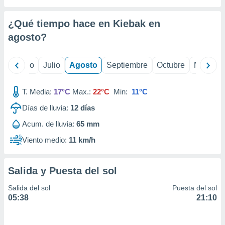
 seleccionar
o.
¿Qué tiempo hace en Kiebak en
calización
precisa e
agosto
?
ión mediante
, publicidad
yo
Junio
Julio
Agosto
Septiembre
Octubre
Noviemb
dos,
T. Media:
17°C
Max.:
22°C
Min:
11°C
 publicidad
,
Días de lluvia:
12
días
ón de
 desarrollo
Acum. de lluvia:
65 mm
s.
Viento medio:
11 km/h
tros 1199
ios
Salida y Puesta del sol
Salida del sol
Puesta del sol
05:38
21:10