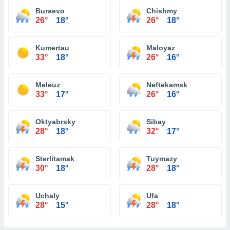
Buraevo
Chishmy
26°
18°
26°
18°
Kumertau
Maloyaz
33°
18°
26°
16°
Meleuz
Neftekamsk
33°
17°
26°
16°
Oktyabrsky
Sibay
28°
18°
32°
17°
Sterlitamak
Tuymazy
30°
18°
28°
18°
Uchaly
Ufa
28°
15°
28°
18°