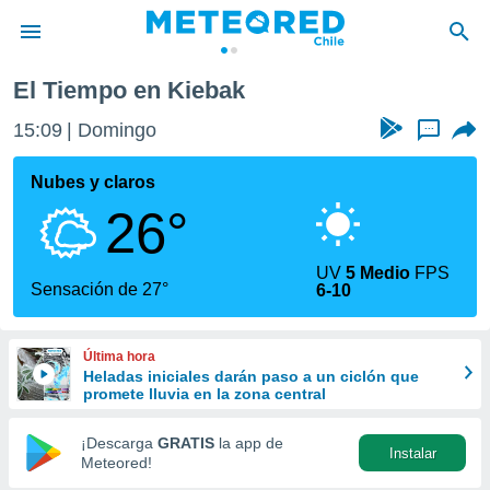
El Tiempo en Kiebak
privacidad
15:09
Domingo
...
o de
eteored.cl)
borado por
Nubes y claros
es para
26°
ue la
 que se
e calidad.
UV
5 Medio
FPS
eder a este
Sensación de 27°
6-10
ediante las
opciones:
Última hora
ookies y
Heladas iniciales darán paso a un ciclón que
e forma
promete lluvia en la zona central
d digital
¡Descarga
GRATIS
la app de
Instalar
ada, basada
Meteored!
mación