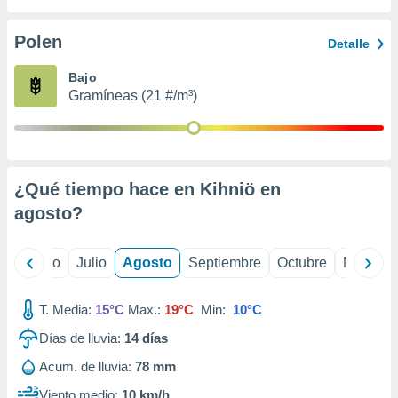
 seleccionar
o.
Polen
Detalle
calización
precisa e
Bajo
ión mediante
Gramíneas (21 #/m³)
, publicidad
dos,
 publicidad
,
¿Qué tiempo hace en Kihniö en
ón de
agosto
?
 desarrollo
s.
tros 1199
yo
Junio
Julio
Agosto
Septiembre
Octubre
Noviemb
ios
T. Media:
15°C
Max.:
19°C
Min:
10°C
Días de lluvia:
14
días
Acum. de lluvia:
78 mm
Viento medio:
10 km/h