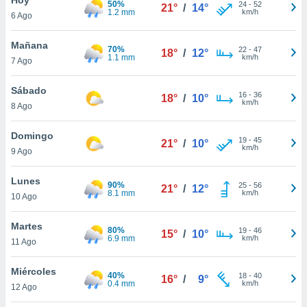
50%
24
-
52
21°
/
14°
1.2 mm
km/h
6 Ago
do en
 mismo.
sultar más
Mañana
70%
22
-
47
18°
/
12°
 en nuestra
1.1 mm
km/h
7 Ago
 Cookies
y
ualquier
Sábado
16
-
36
18°
/
10°
km/h
8 Ago
ento
 botón
ación de
Domingo
19
-
45
21°
/
10°
kies
km/h
9 Ago
 disponible
e nuestra
Lunes
90%
25
-
56
.
21°
/
12°
8.1 mm
km/h
10 Ago
IVAMENTE,
Martes
80%
19
-
46
15°
/
10°
6.9 mm
km/h
11 Ago
as
 a cookies
Miércoles
40%
18
-
40
16°
/
9°
0.4 mm
km/h
 no aceptar
12 Ago
ón de