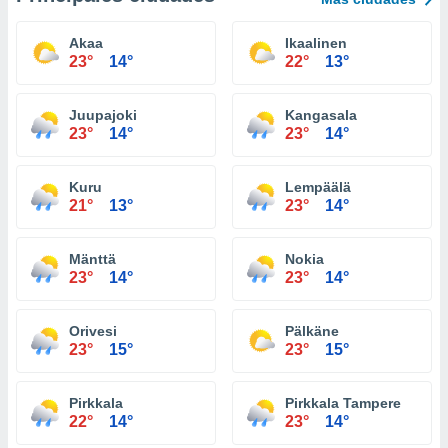
Akaa
Ikaalinen
23°
14°
22°
13°
Juupajoki
Kangasala
23°
14°
23°
14°
Kuru
Lempäälä
21°
13°
23°
14°
Mänttä
Nokia
23°
14°
23°
14°
Orivesi
Pälkäne
23°
15°
23°
15°
Pirkkala
Pirkkala Tampere
22°
14°
23°
14°