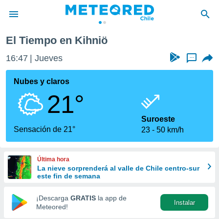
El Tiempo en Kihniö
privacidad
16:47
Jueves
...
o de
eteored.cl)
borado por
Nubes y claros
es para
21°
ue la
 que se
e calidad.
Suroeste
eder a este
Sensación de 21°
23
50 km/h
ediante las
opciones:
Última hora
ookies y
La nieve sorprenderá al valle de Chile centro-sur
e forma
este fin de semana
d digital
¡Descarga
GRATIS
la app de
Instalar
ada, basada
Meteored!
mación