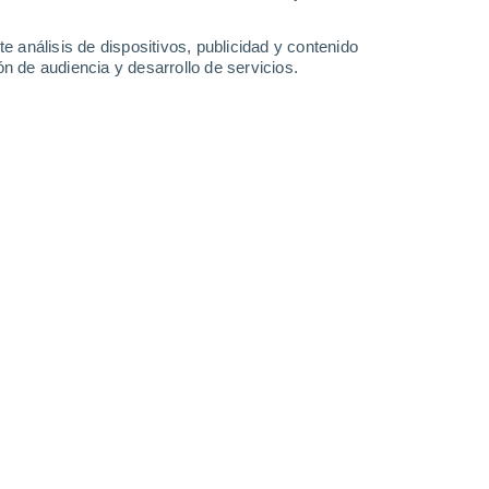
0.2 mm
3.5 mm
3 mm
2 mm
34°
/
22°
32°
/
22°
31°
/
23°
34°
/
23°
e análisis de dispositivos, publicidad y contenido
n de audiencia y desarrollo de servicios.
-
18
km/h
14
-
39
km/h
16
-
37
km/h
9
-
45
km/h
 agosto
Suroeste
8 ¡Muy Alto!
2
-
12 km/h
FPS:
25-50
boso
Sur
7 Alto
3
-
14 km/h
FPS:
15-25
boso
Sur
6 Alto
4
-
15 km/h
FPS:
15-25
boso
Sur
4 Medio
4
-
16 km/h
FPS:
6-10