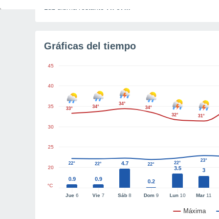
Luz diurna restante
7h 57m
Gráficas del tiempo
45
40
34°
35
34°
34°
33°
32°
31°
30
25
23°
4.7
22°
22°
22°
22°
20
3.5
3
0.9
0.9
0.2
°C
Jue
6
Vie
7
Sáb
8
Dom
9
Lun
10
Mar
11
Máxima