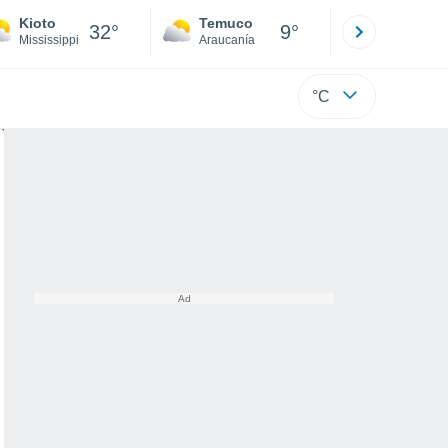
Kioto
Temuco
Osorno
32°
9°
Mississippi
Araucanía
Los Lagos
°C