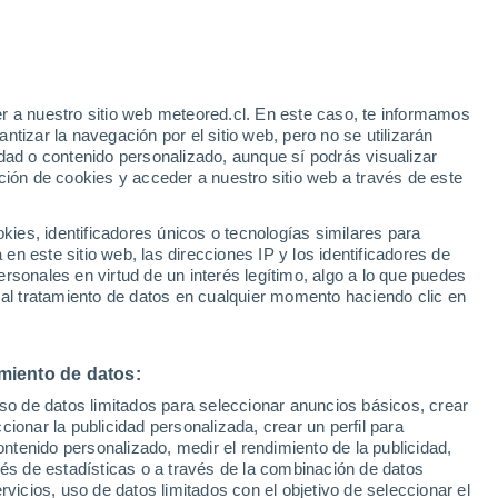
 Alto!
r a nuestro sitio web meteored.cl. En este caso, te informamos
tizar la navegación por el sitio web, pero no se utilizarán
dad o contenido personalizado, aunque sí podrás visualizar
ción de cookies y acceder a nuestro sitio web a través de este
sur
es, identificadores únicos o tecnologías similares para
n este sitio web, las direcciones IP y los identificadores de
rsonales en virtud de un interés legítimo, algo a lo que puedes
ites
Modelos
 al tratamiento de datos en cualquier momento haciendo clic en
miento de datos:
omingo
Lunes
Martes
Miércoles
uso de datos limitados para seleccionar anuncios básicos, crear
9 Ago
10 Ago
11 Ago
12 Ago
ccionar la publicidad personalizada, crear un perfil para
ontenido personalizado, medir el rendimiento de la publicidad,
vés de estadísticas o a través de la combinación de datos
rvicios, uso de datos limitados con el objetivo de seleccionar el
80%
90%
90%
70%