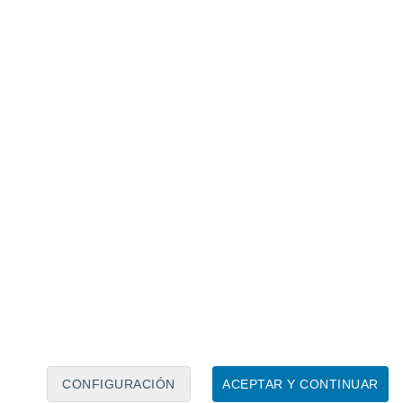
Calendario lunar
Lun
Mar
Mié
Jue
Vie
Sáb
Dom
6
7
8
9
10
11
12
13
14
15
16
17
18
19
CONFIGURACIÓN
ACEPTAR Y CONTINUAR