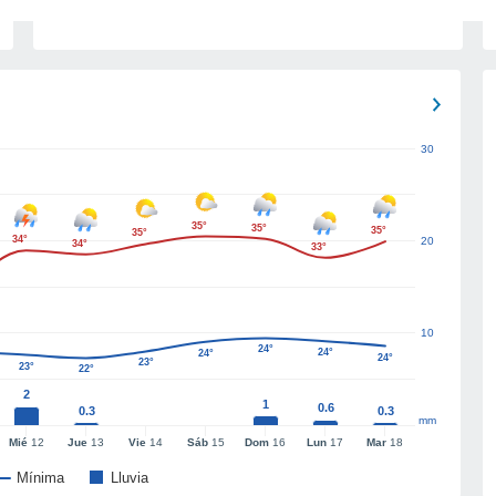
30
35°
35°
35°
35°
34°
20
34°
33°
10
24°
24°
24°
24°
23°
23°
22°
2
1
0.6
0.3
0.3
mm
Mié
12
Jue
13
Vie
14
Sáb
15
Dom
16
Lun
17
Mar
18
Mínima
Lluvia