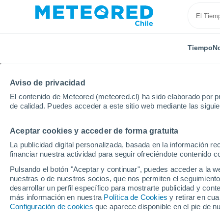
Tiempo
No
Aviso de privacidad
El contenido de Meteored (meteored.cl) ha sido elaborado por pr
de calidad. Puedes acceder a este sitio web mediante las sigui
Aceptar cookies y acceder de forma gratuita
Inicio
Estados Unidos
Mississippi
Kioto
La publicidad digital personalizada, basada en la información r
financiar nuestra actividad para seguir ofreciéndote contenido c
El Tiempo en Kioto - M
Pulsando el botón "Aceptar y continuar", puedes acceder a la w
nuestras o de nuestros socios, que nos permiten el seguimiento
12:21
Jueves
desarrollar un perfil específico para mostrarte publicidad y co
más información en nuestra
Política de Cookies
y retirar en cu
Configuración de cookies
que aparece disponible en el pie de n
Nubes y claros