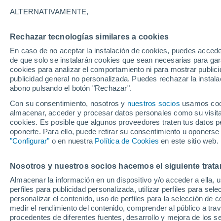
32°
ALTERNATIVAMENTE,
Rechazar tecnologías similares a cookies
UV
8 ¡Muy
En caso de no aceptar la instalación de cookies, puedes accede
Sensación de 36°
FPS
25-50
de que solo se instalarán cookies que sean necesarias para garan
cookies para analizar el comportamiento ni para mostrar publici
publicidad general no personalizada. Puedes rechazar la instala
abono pulsando el botón "Rechazar".
Última hora
La nieve sorprenderá al valle de Chile centro-
Con su consentimiento, nosotros y
nuestros socios
usamos cooki
este fin de semana
almacenar, acceder y procesar datos personales como su visita e
cookies. Es posible que algunos proveedores traten tus datos pe
Tiempo 1 - 7 días
Actualidad
Mapa de lluvia
Satél
oponerte. Para ello, puede retirar su consentimiento u oponerse
"Configurar"
o en nuestra
Política de Cookies
en este sitio web.
Nosotros y nuestros socios hacemos el siguiente trata
Mañana
Sábado
D
Hoy
Almacenar la información en un dispositivo y/o acceder a ella, 
7 Ago
8 Ago
6 Ago
perfiles para publicidad personalizada, utilizar perfiles para sele
personalizar el contenido, uso de perfiles para la selección de c
medir el rendimiento del contenido, comprender al público a tra
procedentes de diferentes fuentes, desarrollo y mejora de los se
60%
80%
80%