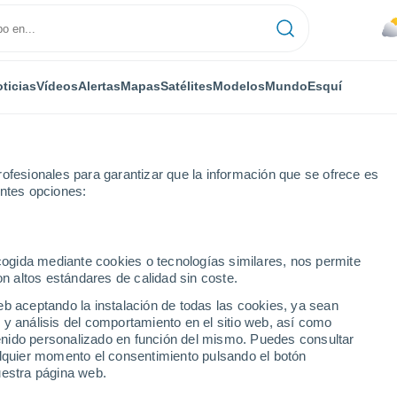
ticias
Vídeos
Alertas
Mapas
Satélites
Modelos
Mundo
Esquí
ofesionales para garantizar que la información que se ofrece es
entes opciones:
ecogida mediante cookies o tecnologías similares, nos permite
on altos estándares de calidad sin coste.
S
eb aceptando la instalación de todas las cookies, ya sean
 y análisis del comportamiento en el sitio web, así como
...
ntenido personalizado en función del mismo. Puedes consultar
alquier momento el consentimiento pulsando el botón
Por hora
uestra página web.
Calor Húmedo Sofocante en las
próximas horas