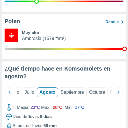
 seleccionar
o.
calización
precisa e
Polen
Detalle
ión mediante
Muy alto
, publicidad
Ambrosía (1679 #/m³)
dos,
 publicidad
,
ón de
¿Qué tiempo hace en Komsomolets en
 desarrollo
s.
agosto
?
tros 1199
ios
yo
Junio
Julio
Agosto
Septiembre
Octubre
Noviemb
T. Media:
23°C
Max.:
28°C
Min:
17°C
Días de lluvia:
9
días
Acum. de lluvia:
68 mm