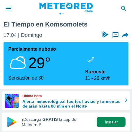
El Tiempo en Komsomolets
privacidad
17:04
Domingo
...
o de
eteored.cl)
borado por
Parcialmente nuboso
es para
29°
ue la
 que se
e calidad.
Suroeste
eder a este
Sensación de 30°
11
26 km/h
ediante las
opciones:
Última hora
ookies y
Alerta meteorológica: fuertes lluvias y tormentas
e forma
dejarán hasta 80 mm en el Norte
d digital
¡Descarga
GRATIS
la app de
Instalar
ada, basada
Meteored!
mación