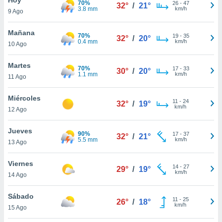
70%
26
-
47
32°
/
21°
3.8 mm
km/h
9 Ago
do en
 mismo.
sultar más
Mañana
70%
19
-
35
32°
/
20°
 en nuestra
0.4 mm
km/h
10 Ago
 Cookies
y
ualquier
Martes
70%
17
-
33
30°
/
20°
1.1 mm
km/h
11 Ago
ento
 botón
ación de
Miércoles
11
-
24
32°
/
19°
kies
km/h
12 Ago
 disponible
e nuestra
Jueves
90%
17
-
37
.
32°
/
21°
5.5 mm
km/h
13 Ago
IVAMENTE,
Viernes
14
-
27
29°
/
19°
km/h
14 Ago
as
 a cookies
Sábado
11
-
25
26°
/
18°
km/h
 no aceptar
15 Ago
ón de