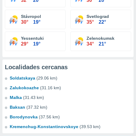
32°
20°
30°
20°
Stávropol
Svetlograd
30°
19°
35°
22°
Yessentuki
Zelenokumsk
29°
19°
34°
21°
Localidades cercanas
Soldatskaya
(29.06 km)
Zalukokoazhe
(31.16 km)
Malka
(31.43 km)
Baksan
(37.32 km)
Borodynovka
(37.56 km)
Kremenchug-Konstantinovskoye
(39.53 km)