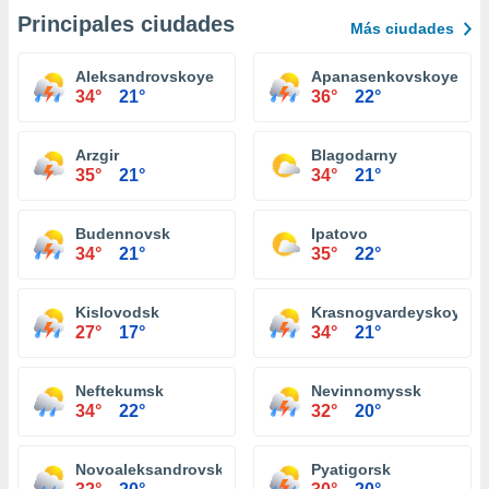
Principales ciudades
Más ciudades
Aleksandrovskoye
Apanasenkovskoye
34°
21°
36°
22°
Arzgir
Blagodarny
35°
21°
34°
21°
Budennovsk
Ipatovo
34°
21°
35°
22°
Kislovodsk
Krasnogvardeyskoye
27°
17°
34°
21°
Neftekumsk
Nevinnomyssk
34°
22°
32°
20°
Novoaleksandrovsk
Pyatigorsk