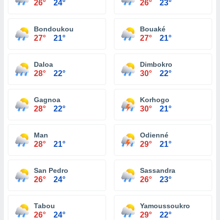
26°
24°
26°
23°
Bondoukou
Bouaké
27°
21°
27°
21°
Daloa
Dimbokro
28°
22°
30°
22°
Gagnoa
Korhogo
28°
22°
30°
21°
Man
Odienné
28°
21°
29°
21°
San Pedro
Sassandra
26°
24°
26°
23°
Tabou
Yamoussoukro
26°
24°
29°
22°