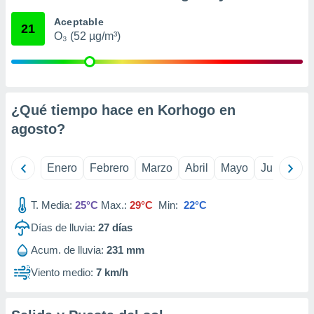
ento u
Aceptable
21
O₃ (52 µg/m³)
 de datos
er momento
ic en
o en
 Cookies
en
¿Qué tiempo hace en Korhogo en
eb.
agosto
?
y
socios
Enero
Febrero
Marzo
Abril
Mayo
Junio
Ju
el
to de
T. Media:
25°C
Max.:
29°C
Min:
22°C
Días de lluvia:
27
días
la
 en un
Acum. de lluvia:
231 mm
 y/o acceder
 de datos
Viento medio:
7 km/h
ara
 anuncios
ar perfiles