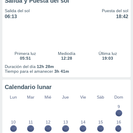
Salida y Puesta del sol
idad
a, utilizar
Salida del sol
Puesta del sol
a
06:13
18:42
 la
da, crear un
personalizar
o, uso de
a la
Primera luz
Mediodía
Última luz
e contenido
05:51
12:28
19:03
do, medir el
 de la
Duración del día
12h 28m
Tiempo para el amanecer
3h 41m
medir el
 del
 comprender
Calendario lunar
 través de
s o a través
Lun
Mar
Mié
Jue
Vie
Sáb
Dom
nación de
edentes de
9
fuentes,
y mejora de
10
11
12
13
14
15
16
os, uso de
ados con el