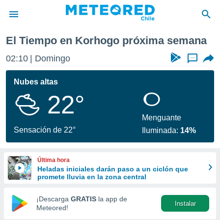
El Tiempo en Korhogo próxima semana
privacidad
02:10
Domingo
...
o de
eteored.cl)
borado por
Nubes altas
es para
22°
ue la
 que se
e calidad.
Menguante
eder a este
Sensación de 22°
Iluminada:
14%
ediante las
opciones:
Última hora
ookies y
Heladas iniciales darán paso a un ciclón que
e forma
promete lluvia en la zona central
d digital
¡Descarga
GRATIS
la app de
Instalar
ada, basada
Meteored!
mación