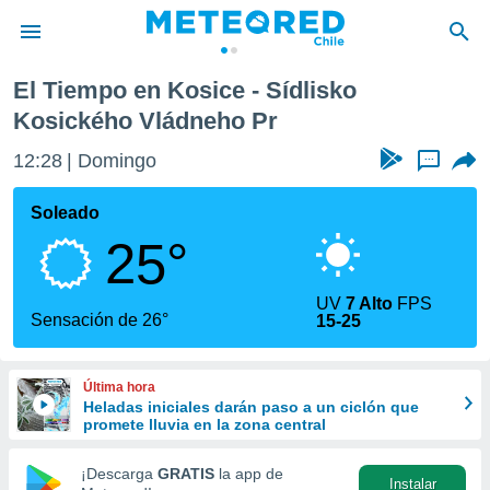
ckého Vládneho Pr
El Tiempo en Kosice - Sídlisko
privacidad
Kosického Vládneho Pr
o de
eteored.cl)
12:28
Domingo
...
borado por
es para
Soleado
ue la
 que se
25°
e calidad.
eder a este
ediante las
UV
7 Alto
FPS
Sensación de 26°
opciones:
15-25
ookies y
e forma
Última hora
Heladas iniciales darán paso a un ciclón que
promete lluvia en la zona central
d digital
ada, basada
¡Descarga
GRATIS
la app de
mación
Instalar