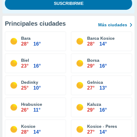
Principales ciudades
Más ciudades
Bara
Barca Kosice
28°
16°
28°
14°
Biel
Borsa
23°
16°
29°
16°
Dedinky
Gelnica
25°
10°
27°
13°
Hrabusice
Kaluza
26°
11°
29°
16°
Kosice
Kosice - Peres
28°
14°
27°
14°