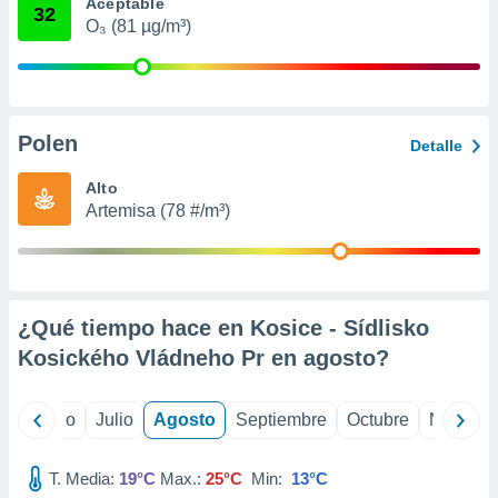
 seleccionar
Aceptable
32
o.
O₃ (81 µg/m³)
calización
precisa e
ión mediante
Polen
, publicidad
Detalle
dos,
Alto
 publicidad
Artemisa (78 #/m³)
,
ón de
 desarrollo
s.
¿Qué tiempo hace en Kosice - Sídlisko
tros 1199
ios
Kosického Vládneho Pr en
agosto
?
yo
Junio
Julio
Agosto
Septiembre
Octubre
Noviemb
T. Media:
19°C
Max.:
25°C
Min:
13°C