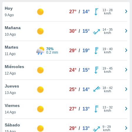
do en
Hoy
13
-
28
27°
/
14°
 mismo.
km/h
9 Ago
sultar más
 en nuestra
Mañana
14
-
35
 Cookies
y
30°
/
15°
km/h
10 Ago
ualquier
ento
Martes
70%
19
-
40
29°
/
19°
 botón
0.2 mm
km/h
11 Ago
ación de
kies
Miércoles
19
-
45
 disponible
24°
/
15°
km/h
12 Ago
e nuestra
.
Jueves
18
-
42
25°
/
14°
km/h
IVAMENTE,
13 Ago
Viernes
13
-
32
27°
/
13°
as
km/h
14 Ago
 a cookies
 no aceptar
Sábado
9
-
29
29°
/
13°
ón de
km/h
15 Ago