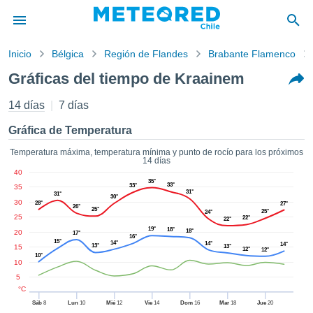
Inicio
Bélgica
Región de Flandes
Brabante Flamenco
privacidad
Gráficas del tiempo de Kraainem
enido de
eteored.cl)
14 días
7 días
aborado por
ales para
Gráfica de Temperatura
ar que la
ón que se
Temperatura máxima, temperatura mínima y punto de rocío para los próximos
14 días
de calidad.
40
eder a este
35°
33°
33°
35
ediante las
31°
31°
30°
30
 opciones:
28°
27°
26°
25°
25°
24°
25
22°
22°
19°
cookies y
18°
18°
20
17°
16°
15°
de forma
14°
14°
14°
13°
15
13°
12°
12°
10°
uita
10
dad digital
5
ada, basada
°C
formación
Sáb
8
Lun
10
Mié
12
Vie
14
Dom
16
Mar
18
Jue
20