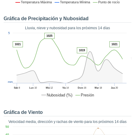
 mediante
Temperatura Máxima
Temperatura Mínima
Punto de rocío
tecnologías
nos permite
Gráfica de Precipitación y Nubosidad
r nuestra
para seguir
Lluvia, nieve y nubosidad para los próximos 14 días
e contenido
1
5
estándares
1025
ACEPTAR
 sin coste.
Y
1021
1021
CONTINUAR
 el botón
1019
continuar",
5
ceder a la
CONFIGURACIÓN
tando la
n de todas
s, ya sean
mm
de nuestros
Sáb
8
Lun
10
Mié
12
Vie
14
Dom
16
Mar
18
Jue
20
 que nos
Nubosidad (%)
Presión
ten el
 y análisis
tamiento en
Gráfica de Viento
b, así como
r un perfil
Velocidad media, dirección y rachas de viento para los próximos 14 días
ico para
50
ublicidad y
40