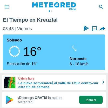
El Tiempo en Kreuztal
privacidad
08:43
Viernes
...
o de
eteored.cl)
borado por
Soleado
es para
16°
ue la
 que se
e calidad.
Noroeste
eder a este
Sensación de 16°
6
18 km/h
ediante las
opciones:
Última hora
ookies y
La nieve sorprenderá al valle de Chile centro-sur
e forma
este fin de semana
d digital
¡Descarga
GRATIS
la app de
Instalar
ada, basada
Meteored!
mación