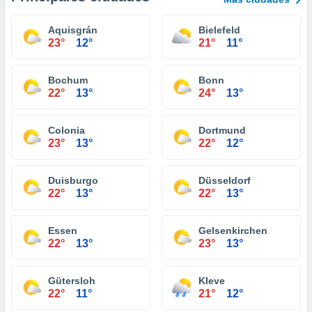
Aquisgrán
Bielefeld
23°
12°
21°
11°
Bochum
Bonn
22°
13°
24°
13°
Colonia
Dortmund
23°
13°
22°
12°
Duisburgo
Düsseldorf
22°
13°
22°
13°
Essen
Gelsenkirchen
22°
13°
23°
13°
Gütersloh
Kleve
22°
11°
21°
12°