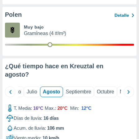
 seleccionar
o.
Polen
Detalle
calización
precisa e
Muy bajo
ión mediante
Gramíneas (4 #/m³)
, publicidad
dos,
 publicidad
,
¿Qué tiempo hace en Kreuztal en
ón de
agosto
?
 desarrollo
s.
tros 1199
yo
Junio
Julio
Agosto
Septiembre
Octubre
Noviemb
ios
T. Media:
16°C
Max.:
20°C
Min:
12°C
Días de lluvia:
16
días
Acum. de lluvia:
106 mm
Viento medio:
10 km/h