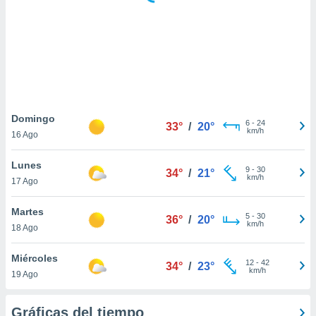
 botón
.
nto,
cios
kies,
ores únicos
Domingo
6
-
24
as similares
33°
/
20°
km/h
16 Ago
nar,
rocesar
Lunes
onales como
9
-
30
34°
/
21°
km/h
 este sitio
17 Ago
recciones IP
ficadores de
Martes
5
-
30
36°
/
20°
 posible
km/h
18 Ago
s
 traten tus
Miércoles
nales en
12
-
42
34°
/
23°
km/h
 interés
19 Ago
go a lo que
nerte. Para
Gráficas del tiempo
retirar su