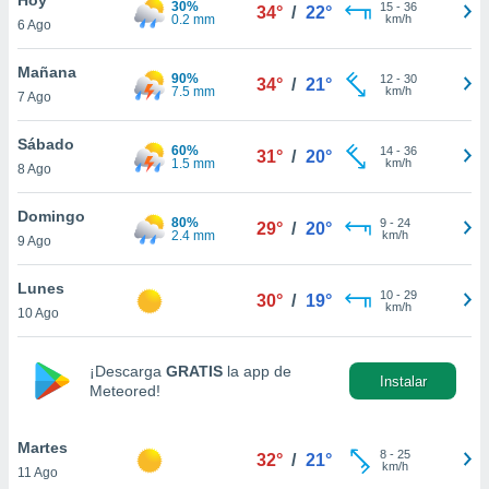
30%
15
-
36
34°
/
22°
0.2 mm
km/h
6 Ago
do en
 mismo.
sultar más
Mañana
90%
12
-
30
34°
/
21°
 en nuestra
7.5 mm
km/h
7 Ago
 Cookies
y
ualquier
Sábado
60%
14
-
36
31°
/
20°
1.5 mm
km/h
8 Ago
ento
 botón
ación de
Domingo
80%
9
-
24
29°
/
20°
kies
2.4 mm
km/h
9 Ago
 disponible
e nuestra
Lunes
10
-
29
.
30°
/
19°
km/h
10 Ago
IVAMENTE,
¡Descarga
GRATIS
la app de
Instalar
Meteored!
as
 a cookies
Martes
 no aceptar
8
-
25
32°
/
21°
km/h
11 Ago
ón de