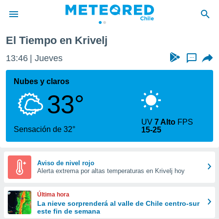
El Tiempo en Krivelj
privacidad
13:46
Jueves
...
o de
eteored.cl)
borado por
Nubes y claros
es para
33°
ue la
 que se
e calidad.
UV
7 Alto
FPS
eder a este
Sensación de 32°
15-25
ediante las
opciones:
ookies y
Aviso de nivel rojo
Alerta extrema por altas temperaturas en Krivelj hoy
e forma
d digital
Última hora
ada, basada
La nieve sorprenderá al valle de Chile centro-sur
este fin de semana
mación