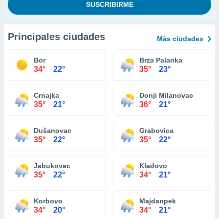
Principales ciudades
Más ciudades
Bor
Brza Palanka
34°
22°
35°
23°
Crnajka
Donji Milanovac
35°
21°
36°
21°
Dušanovac
Grabovica
35°
22°
35°
22°
Jabukovac
Kladovo
35°
22°
34°
21°
Korbovo
Majdanpek
34°
20°
34°
21°