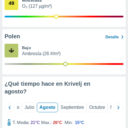
Moderada
 seleccionar
49
o.
O₃ (127 µg/m³)
calización
precisa e
ión mediante
Polen
, publicidad
Detalle
dos,
Bajo
 publicidad
Ambrosía (26 #/m³)
,
ón de
 desarrollo
s.
¿Qué tiempo hace en Krivelj en
tros 1199
ios
agosto
?
yo
Junio
Julio
Agosto
Septiembre
Octubre
Noviemb
T. Media:
21°C
Max.:
26°C
Min:
15°C