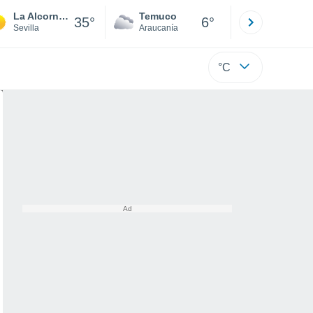
La Alcornocosa
Temuco
Osorno
35°
6°
Sevilla
Araucanía
Los Lagos
°C