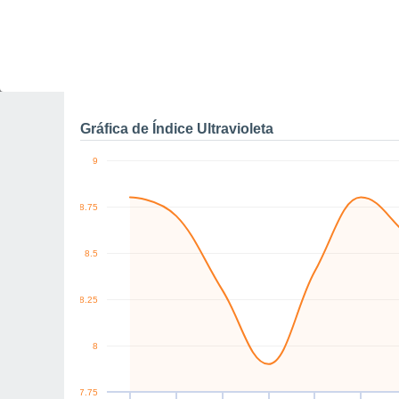
12
10
10
km/h
NW
W
SW
NW
SW
SW
Vie
7
Sáb
8
Dom
9
Lun
10
Mar
11
Mié
12
J
Rachas máximas de vien
Gráfica de Índice Ultravioleta
9
8.75
8.5
8.25
8
7.75