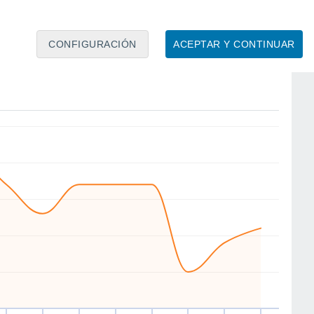
12
12
11
10
10
CONFIGURACIÓN
ACEPTAR Y CONTINUAR
SW
SW
S
S
E
SW
SW
S
ue
13
Vie
14
Sáb
15
Dom
16
Lun
17
Mar
18
Mié
19
Jue
20
to
Velocidad media del viento