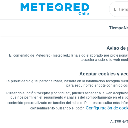
Tiempo
No
Aviso de 
El contenido de Meteored (meteored.cl) ha sido elaborado por profesional
acceder a este sitio web med
Aceptar cookies y acc
Inicio
España
Andalucía
Provincia de Sevilla
La publicidad digital personalizada, basada en la información recogida medi
para seguir ofreciéndote contenido con
Gráficas del tiempo de
Pulsando el botón "Aceptar y continuar", puedes acceder a la web aceptando
que nos permiten el seguimiento y análisis del comportamiento en el sitio
contenido personalizado en función del mismo. Puedes consultar más inf
14 días
7 días
Configuración de coo
consentimiento pulsando el botón
Gráfica de Temperatura
ALTERNAT
Temperatura máxima, temperatura mínim