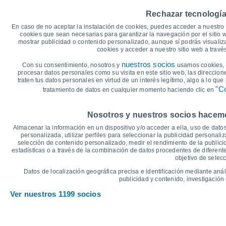
45
41°
40°
40°
Rechazar tecnología
40
38°
38°
38°
35
En caso de no aceptar la instalación de cookies, puedes acceder a nuestro 
cookies que sean necesarias para garantizar la navegación por el sitio w
30
mostrar publicidad o contenido personalizado, aunque sí podrás visualiz
25
23°
22°
22°
cookies y acceder a nuestro sitio web a trav
20°
20°
20°
20
nuestros socios
Con su consentimiento, nosotros y
usamos cookies, i
15
procesar datos personales como su visita en este sitio web, las direccion
10
traten tus datos personales en virtud de un interés legítimo, algo a lo qu
5
"Co
tratamiento de datos en cualquier momento haciendo clic en
0
°C
Nosotros y nuestros socios hacemos
Vie
7
Sáb
8
Dom
9
Lun
10
Mar
11
Mié
12
J
Almacenar la información en un dispositivo y/o acceder a ella, uso de datos
Temperatura Máxima
T
personalizada, utilizar perfiles para seleccionar la publicidad personaliz
selección de contenido personalizado, medir el rendimiento de la publici
estadísticas o a través de la combinación de datos procedentes de diferentes
objetivo de selecc
Gráfica de Precipitación y Nubosidad
Datos de localización geográfica precisa e identificación mediante anál
Lluvia, nieve y nubos
publicidad y contenido, investigación 
5
Ver nuestros 1199 socios
1017
10