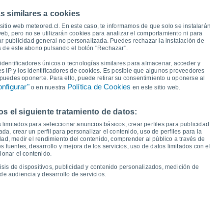
42°
42°
41°
41°
41°
41°
40°
40°
s similares a cookies
sitio web meteored.cl. En este caso, te informamos de que solo se instalarán
eb, pero no se utilizarán cookies para analizar el comportamiento ni para
ar publicidad general no personalizada. Puedes rechazar la instalación de
24°
24°
24°
23°
23°
23°
22°
22°
és de este abono pulsando el botón "Rechazar".
dentificadores únicos o tecnologías similares para almacenar, acceder y
es IP y los identificadores de cookies. Es posible que algunos proveedores
e puedes oponerte. Para ello, puede retirar su consentimiento u oponerse al
nfigurar"
Política de Cookies
o en nuestra
en este sitio web.
 el siguiente tratamiento de datos:
ue
13
Vie
14
Sáb
15
Dom
16
Lun
17
Mar
18
Mié
19
Jue
20
 limitados para seleccionar anuncios básicos, crear perfiles para publicidad
emperatura Mínima
Punto de rocío
ada, crear un perfil para personalizar el contenido, uso de perfiles para la
dad, medir el rendimiento del contenido, comprender al público a través de
 fuentes, desarrollo y mejora de los servicios, uso de datos limitados con el
ionar el contenido.
isis de dispositivos, publicidad y contenido personalizados, medición de
idad para los próximos 14 días
de audiencia y desarrollo de servicios.
100
17
1016
75