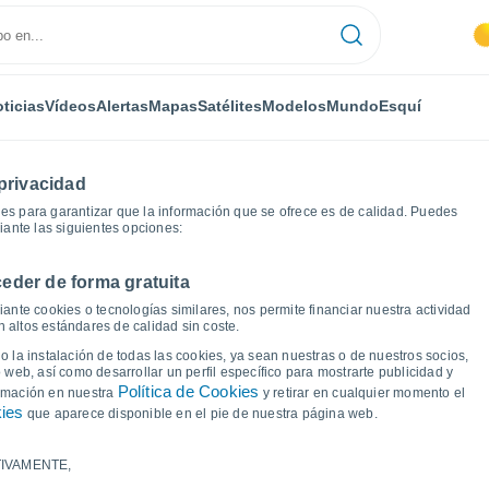
ticias
Vídeos
Alertas
Mapas
Satélites
Modelos
Mundo
Esquí
privacidad
es para garantizar que la información que se ofrece es de calidad. Puedes
iante las siguientes opciones:
eder de forma gratuita
La Alcornocosa
Gráficas del tiempo
ante cookies o tecnologías similares, nos permite financiar nuestra actividad
 altos estándares de calidad sin coste.
 La Alcornocosa
 la instalación de todas las cookies, ya sean nuestras o de nuestros socios,
 web, así como desarrollar un perfil específico para mostrarte publicidad y
Política de Cookies
ormación en nuestra
y retirar en cualquier momento el
kies
que aparece disponible en el pie de nuestra página web.
IVAMENTE,
a y punto de rocío para los próximos 14 días