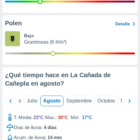
 seleccionar
o.
calización
precisa e
Polen
Detalle
ión mediante
Bajo
, publicidad
Gramíneas (6 #/m³)
dos,
 publicidad
,
ón de
¿Qué tiempo hace en La Cañada de
 desarrollo
s.
Cañepla en
agosto
?
tros 1199
ios
yo
Junio
Julio
Agosto
Septiembre
Octubre
Noviemb
T. Media:
23°C
Max.:
30°C
Min:
17°C
Días de lluvia:
4
días
Acum. de lluvia:
14 mm