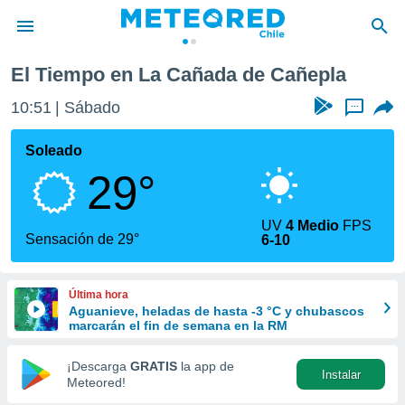
da de Cañepla
El Tiempo en La Cañada de Cañepla
privacidad
10:51
Sábado
...
o de
eteored.cl)
borado por
Soleado
es para
29°
ue la
 que se
e calidad.
UV
4 Medio
FPS
eder a este
Sensación de 29°
6-10
ediante las
opciones:
Última hora
ookies y
Aguanieve, heladas de hasta -3 °C y chubascos
e forma
marcarán el fin de semana en la RM
d digital
¡Descarga
GRATIS
la app de
Instalar
ada, basada
Meteored!
mación