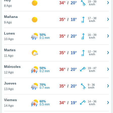
19
-
39
34°
/
20°
km/h
8 Ago
do en
 mismo.
sultar más
Mañana
17
-
38
35°
/
18°
 en nuestra
km/h
9 Ago
 Cookies
y
ualquier
Lunes
50%
16
-
39
35°
/
20°
0.1 mm
km/h
10 Ago
ento
 botón
ación de
Martes
12
-
34
35°
/
19°
kies
km/h
11 Ago
 disponible
e nuestra
Miércoles
50%
19
-
47
.
36°
/
20°
0.2 mm
km/h
12 Ago
IVAMENTE,
Jueves
70%
9
-
36
35°
/
20°
0.7 mm
km/h
13 Ago
as
 a cookies
Viernes
60%
14
-
36
34°
/
19°
0.5 mm
km/h
 no aceptar
14 Ago
ón de